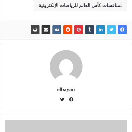
منافسات كأس العالم للرياضات الإلكترونية
elbayan
ت
و
ف
ي
ي
ت
س
ر
ب