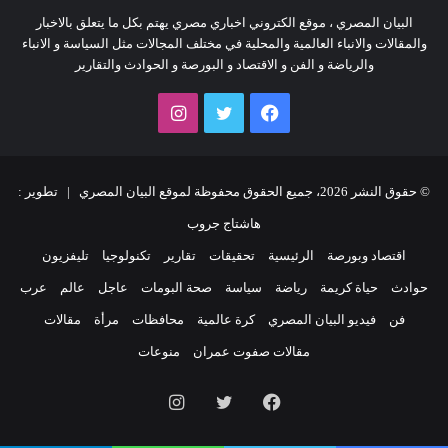
البيان المصري ، موقع الكتروني اخباري مصري يهتم بكل ما يتعلق بالاخبار
والمقالات والانباء العالمية والمحلية في مختلف المجالات مثل السياسة و الانباء
والرياضة و الفن و الاقتصاد و البورصة و الحوادث والتقارير
فيسبوك
تويتر
انستقرام
© حقوق النشر 2026، جميع الحقوق محفوظة لموقع البيان المصري | تطوير :
هاشتاج جروب
اقتصاد وبورصة
الرئيسية
تحقيقات
تقارير
تكنولوجيا
تليفزيون
حوادث
حياة كريمة
رياضة
سياسة
صحة البومات
عاجل
عالم
عرب
فن
فيديو البيان المصري
كرة عالمية
محافظات
مرأة
مقالات
مقالات صفوت عمران
منوعات
فيسبوك
تويتر
انستقرام