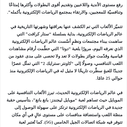
رفع مستوى الأندية واللاعبين وتقديم أقوى البطولات وأكثرها إمتاعًا
وتنافسيّة للمعجبين، والارتقاء بمجتمع الرياضات الإلكترونية بأكمله”.
تتميّز الألعاب التي تم الكشف عنها بعراقتها وشهرتها التاريخية في
عالم الرياضات الإلكترونية، بداية بسلسلة “ستار كرافت” التي
ساهمت ببناء مجتمعات ونظمٍ أسّست عالم الرياضات الإلكترونية
الذي نعرفه اليوم، مرورًا بلعبة “دوتا” التي حطّمت أرقام مشاهدات
قياسية وقدّمت جوائز بطولات لا تعد ولا تحصى على مدى عقود من
اللعب التنافسي، وصولًا إلى “كاونتر-سترايك 2” التي تمثّل عصرًا
جديدًا للعبةٍ سطّرت تاريخًا لا مثيل له في الرياضات الإلكترونية منذ
حوالي 25 عامًا.
في عالم الرياضات الإلكترونية الحديث، تبرز الألعاب التنافسية على
الموبايل حيث تساهم لعبة “موبايل ليجندز: بانغ بانغ”، بتأسيس حقبة
جديدة في الرياضات الإلكترونية ترتكز على سهولة الوصول إلى
منصّة اللعب واستضافة منافسات على مستوى عالٍ في أي مكان
تتوفر فيه شبكة اتصالات الجيل الخامس (5G). كما تُعتبر لعبة