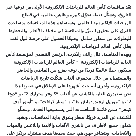
تعّد منافسات كأس العالم للرياضات الإلكترونية الأولى من نوعها عبر
التاريخ، وتشكّل نقطة تحوّل كبيرة وظاهرة عالمية في قطاع
الرياضات الإلكترونية العالمي. وستساهم هذه المنافسات بمساعدة
الفرق على تحقيق التميّز والمنافسة في مختلف الألعاب والتخطيط
للبطولات من منظور شامل، وطبعًا الحصول على فرصة لنيل لقب
بطل كأس العالم للرياضات الإلكترونية.
وبهذه المناسبة، قال رالف رايكرت، الرئيس التنفيذي لمؤسسة كأس
العالم للرياضات الإلكترونية: ” كأس العالم للرياضات الإلكترونية
سيكون حدثًا عالميًا فريدًا من نوعه يمزج بين الماضي والحاضر
والمستقبل، من خلال مجموعة ألعاب شكّلت تاريخ الرياضات
الإلكترونية، وأخرى أصبحت أشهرها على الإطلاق في عصرنا هذا.
نحن سعيدون للغاية بالكشف عن ألعاب “كاونتر سترايك 2″، و “دوتا
2″، و “موبايل ليجندز: بانغ بانغ”، و “ستار كرافت”، و “أونور أوف
كينغز” ضمن قائمة المنافسات التي يستضيفها الحدث، ونتطلّع
للكشف عن المزيد قريبًا. ننتظر بشوق بداية المنافسات، ونشيد
بتعاون جميع الأطراف من ناشري الألعاب والأندية واللاعبين والجهات
والاتحادات، وبتضافر جهودهم، حيث يجمعنا هدف مشترك يرتكز على