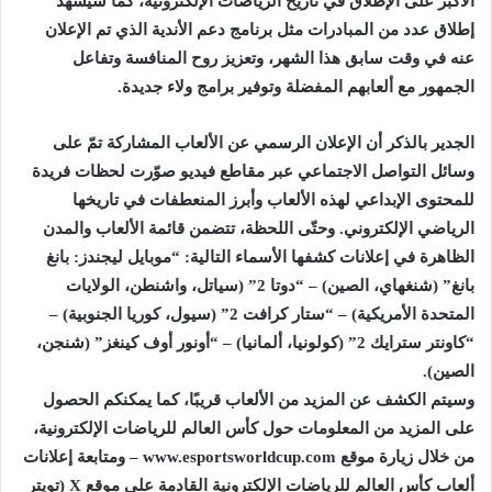
الأكبر على الإطلاق في تاريخ الرياضات الإلكترونية، كما سيشهد
إطلاق عدد من المبادرات مثل برنامج دعم الأندية الذي تم الإعلان
عنه في وقت سابق هذا الشهر، وتعزيز روح المنافسة وتفاعل
الجمهور مع ألعابهم المفضلة وتوفير برامج ولاء جديدة.
الجدير بالذكر أن الإعلان الرسمي عن الألعاب المشاركة تمّ على
وسائل التواصل الاجتماعي عبر مقاطع فيديو صوّرت لحظات فريدة
للمحتوى الإبداعي لهذه الألعاب وأبرز المنعطفات في تاريخها
الرياضي الإلكتروني. وحتّى اللحظة، تتضمن قائمة الألعاب والمدن
الظاهرة في إعلانات كشفها الأسماء التالية: “موبايل ليجندز: بانغ
بانغ” (شنغهاي، الصين) – “دوتا 2” (سياتل، واشنطن، الولايات
المتحدة الأمريكية) – “ستار كرافت 2” (سيول، كوريا الجنوبية) –
“كاونتر سترايك 2” (كولونيا، ألمانيا) – “أونور أوف كينغز” (شنجن،
الصين).
وسيتم الكشف عن المزيد من الألعاب قريبًا، كما يمكنكم الحصول
على المزيد من المعلومات حول كأس العالم للرياضات الإلكترونية،
من خلال زيارة موقع www.esportsworldcup.com – ومتابعة إعلانات
ألعاب كأس العالم للرياضات الإلكترونية القادمة على موقع X (تويتر