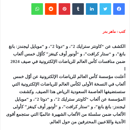
فيسبوك
تويتر
لينكدإن
‏Tumblr
بينتيريست
‏Reddit
واتساب
كتب : ماهر بدر
الكشف عن “كاونتر سترايك 2″، و “دوتا 2″، و “موبايل ليجندز: بانغ
بانغ”، و “ستار كرافت”، و “أونور أوف كينغز” كأوّل خمس ألعاب
ضمن منافسات كأس العالم للرياضات الإلكترونية في صيف 2024
ا
أعلنت مؤسسة كأس العالم للرياضات الإلكترونية عن أوّل خمس
ألعاب في النسخة الأولى لكأس العالم للرياضات الإلكترونية التي
ستستضيفها العاصمة السعودية الرياض هذا الصيف. وكشفت
المؤسسة عن ألعاب “كاونتر سترايك 2″، و “دوتا 2″، و “موبايل
ليجندز: بانغ بانغ”، و “ستار كرافت”، و “أونور أوف كينغز” كأولى
الألعاب ضمن سلسلة من الألعاب الشهيرة عالميًا التي ستجمع أقوى
الأندية واللاعبين المحترفين من حول العالم.