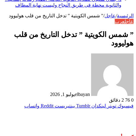
والثانوية محطة فى طريق النجاح وليست نهاية المطاف
الرئيسية
/
عاجل
/
” شمس الكويتية ” تدخل التاريخ من قلب هوليوود
عاجل
عرب
” شمس الكويتية ” تدخل التاريخ من قلب
هوليوود
elbayan
يوليو 1, 2026
0
76
2 دقائق
فيسبوك
تويتر
لينكدإن
بينتيريست
واتساب