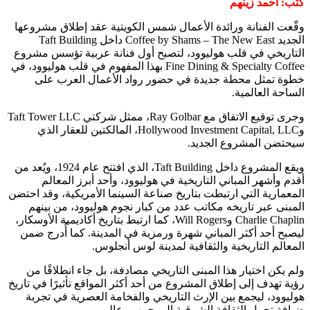
كتب: أحمد زينهم
وقّعت الفنانة ورائدة الأعمال شمس الكويتية عقد إطلاق مشروعها
الجديد Coffee by Shams – The New East داخل Taft Building
التاريخي في قلب هوليوود، لتصبح أول فنانة عربية تؤسس مشروع
Fine Dining & Specialty Coffee بهذا المفهوم في قلب هوليوود، في
خطوة تمثل محطة جديدة في حضور رواد الأعمال العرب على
الساحة العالمية.
وجرى توقيع الاتفاق مع Ray Golbar، ممثل شركتي Taft Tower LLC
وHollywood Investment Capital, LLC، المالكتين للعقار الذي
سيحتضن المشروع الجديد.
ويقع المشروع داخل Taft Building، الذي افتتح عام 1924، ويُعد من
أقدم وأشهر المباني التاريخية في هوليوود، وأحد أبرز المعالم
المعمارية التي ارتبطت بتاريخ صناعة السينما الأمريكية، وقد احتضن
المبنى عبر تاريخه مكاتب عدد من كبار نجوم هوليوود، من بينهم
Charlie Chaplin وWill Rogers، كما ارتبط بتاريخ أكاديمية الأوسكار،
ليصبح أحد أكثر المباني شهرة ورمزية في المدينة. كما أُدرج ضمن
المعالم التاريخية والثقافية لمدينة لوس أنجلوس.
ولم يكن اختيار هذا المبنى التاريخي مصادفة، بل جاء انطلاقًا من
رؤية تهدف إلى إطلاق المشروع من أحد أكثر المواقع تأثيرًا في تاريخ
هوليوود، ليجمع بين الإرث التاريخي والفخامة العصرية في تجربة
ضيافة تحمل الثقافة الشرقية إلى جمهور عالمي.