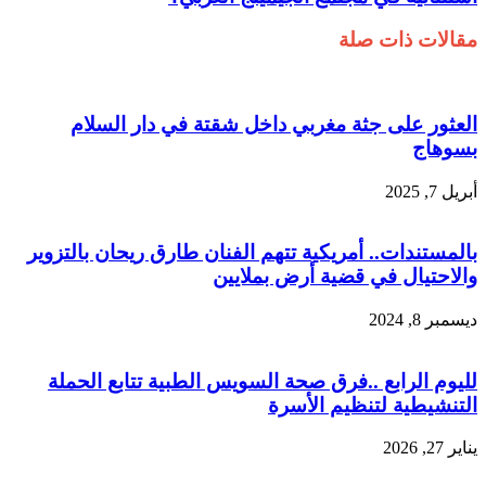
مقالات ذات صلة
العثور على جثة مغربي داخل شقتة في دار السلام
بسوهاج
أبريل 7, 2025
بالمستندات.. أمريكية تتهم الفنان طارق ريحان بالتزوير
والاحتيال في قضية أرض بملايين
ديسمبر 8, 2024
لليوم الرابع ..فرق صحة السويس الطبية تتابع الحملة
التنشيطية لتنظيم الأسرة
يناير 27, 2026