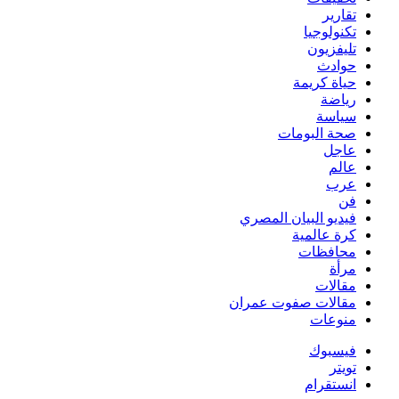
تقارير
تكنولوجيا
تليفزيون
حوادث
حياة كريمة
رياضة
سياسة
صحة البومات
عاجل
عالم
عرب
فن
فيديو البيان المصري
كرة عالمية
محافظات
مرأة
مقالات
مقالات صفوت عمران
منوعات
فيسبوك
تويتر
انستقرام