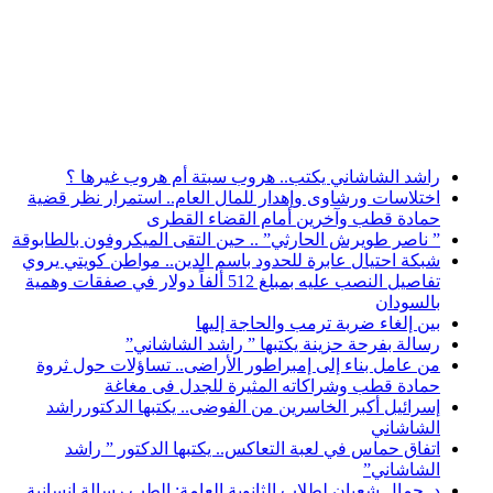
أخبار عاجلة
راشد الشاشاني يكتب.. هروب سبتة أم هروب غيرها ؟
اختلاسات ورشاوى وإهدار للمال العام.. استمرار نظر قضية
حمادة قطب وآخرين أمام القضاء القطرى
” ناصر طويرش الحارثي” .. حين التقى الميكروفون بالطابوقة
شبكة احتيال عابرة للحدود باسم الدين.. مواطن كويتي يروي
تفاصيل النصب عليه بمبلغ 512 ألفاً دولار في صفقات وهمية
بالسودان
بين إلغاء ضربة ترمب والحاجة إليها
رسالة بفرحة حزينة يكتبها ” راشد الشاشاني”
من عامل بناء إلى إمبراطور الأراضى.. تساؤلات حول ثروة
حمادة قطب وشراكاته المثيرة للجدل فى مغاغة
إسرائيل أكبر الخاسرين من الفوضى.. يكتبها الدكتورراشد
الشاشاني
اتفاق حماس في لعبة التعاكس.. يكتبها الدكتور ” راشد
الشاشاني”
د. جمال شعبان لطلاب الثانوية العامة: الطب رسالة إنسانية..