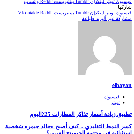
فيسبوك
تويتر
لينكدإن
بينتيريست
واتساب
شاركها
فيسبوك
تويتر
لينكدإن
بينتيريست
مشاركة عبر البريد
طباعة
elbayan
فيسبوك
تويتر
تطبيق زيادة أسعار تذاكر القطارات 25٪اليوم
كسر النمط التقليدي .. كيف أصبح «خالد جيمر» شخصية
استثنائية في مجتمع الجيمينج العربي؟