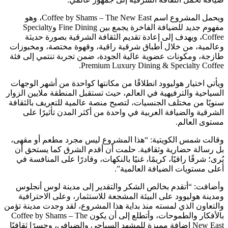
ويحمل المشروع اسم Coffee by Shams – The New East، وهو
مفهوم جديد للضيافة الفاخرة يجمع بين Fine Dining وSpecialty
Coffee، ويهدف إلى إعادة تقديم الثقافة الشرقية بصورة حديثة
وعالمية، من خلال أطباق شرقية راقية، وقهوة مختصة، ومخبوزات
طازجة، ومكونات عضوية عالية الجودة، ضمن تجربة تنتمي إلى فئة
Premium Luxury Dining & Specialty Coffee.
ويأتي اختيار هوليوود انطلاقًا من مكانتها كواحدة من أشهر الوجهات
السياحية والترفيهية في العالم، حيث تستقبل المنطقة ملايين الزوار
سنويًا من مختلف الجنسيات، لتصبح منصة عالمية للتعريف بالثقافة
الشرقية والضيافة العربية في واحدة من أكثر المدن تأثيرًا على
مستوى العالم.
وقالت شمس الكويتية: “هذا المشروع ليس مجرد مطعم أو مقهى،
بل رسالة حضارية وثقافية. حلمت أن أقدم الشرق كما يستحق أن
يُرى؛ شرقًا راقيًا، كريمًا، غنيًا بالنكهات، وقادرًا على المنافسة في
أعلى مستويات الضيافة العالمية”.
وأضافت: “أتقدم بخالص الشكر والتقدير إلى مدينة لوس أنجلوس
ومدينة هوليوود على البيئة المشجعة للاستثمار، وعلى الاحترافية
والتعاون الذي لمسته منذ بداية هذا المشروع، لقد وجدت مدينة تؤمن
بالأفكار والطموحات، وأتطلع إلى أن يكون Coffee by Shams – The
New East إضافة مميزة للمشهد السياحي والضيافي، وجسرًا ثقافيًا