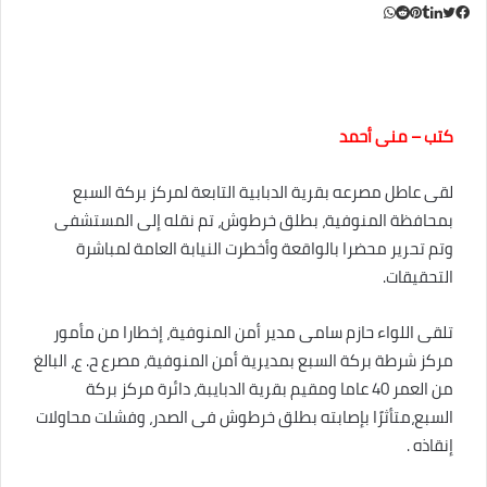
ت
ل
ب
و
ف
ا
ي
ي
ي
و
T
R
ي
ت
ن
ن
u
e
س
ب
ت
ت
d
ك
m
س
ا
ر
ي
و
د
b
d
إ
l
i
ر
ك
ب
كتب – منى أحمد
ي
r
t
ن
س
لقى عاطل مصرعه بقرية الدبابية التابعة لمركز بركة السبع
ت
بمحافظة المنوفية، بطلق خرطوش، تم نقله إلى المستشفى
وتم تحرير محضرا بالواقعة وأخطرت النيابة العامة لمباشرة
التحقيقات.
تلقى اللواء حازم سامى مدير أمن المنوفية، إخطارا من مأمور
مركز شرطة بركة السبع بمديرية أمن المنوفية، مصرع ح. ع، البالغ
من العمر 40 عاما ومقيم بقرية الدبايبة، دائرة مركز بركة
السبع،متأثرًا بإصابته بطلق خرطوش فى الصدر، وفشلت محاولات
إنقاذه .