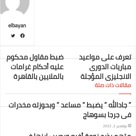
إ
l
i
ر
ك
ب
ي
r
t
ن
س
ت
elbayan
ت
و
ف
ي
ي
تعرف على مواعيد
ضبط مقاول محكوم
ت
س
مباريات الدورى
عليه أحكام غرامات
ر
ب
و
الانجليزى المؤجلة
بالملايين بالقاهرة
ك
مقالات ذات صلة
” جادالله ” يضبط ” مساعد ” وبحوزته مخدرات
فى جرجا بسوهاج
نوفمبر 2, 2022