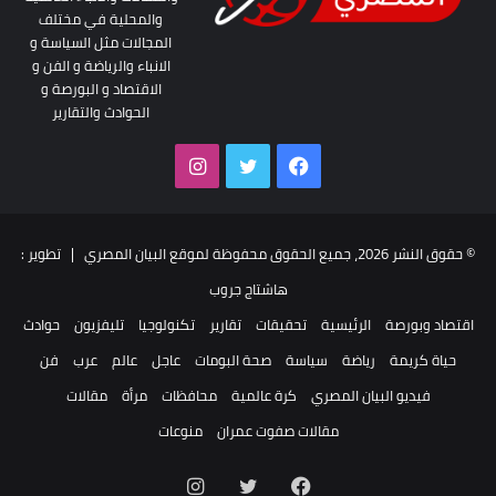
والمحلية في مختلف
المجالات مثل السياسة و
الانباء والرياضة و الفن و
الاقتصاد و البورصة و
الحوادث والتقارير
فيسبوك
تويتر
انستقرام
© حقوق النشر 2026، جميع الحقوق محفوظة لموقع البيان المصري | تطوير :
هاشتاج جروب
اقتصاد وبورصة
الرئيسية
تحقيقات
تقارير
تكنولوجيا
تليفزيون
حوادث
حياة كريمة
رياضة
سياسة
صحة البومات
عاجل
عالم
عرب
فن
فيديو البيان المصري
كرة عالمية
محافظات
مرأة
مقالات
مقالات صفوت عمران
منوعات
فيسبوك
تويتر
انستقرام