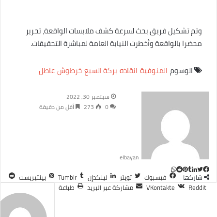
وتم تشكيل فريق بحث لسرعة كشف ملابسات الواقعة، تحرير
محضرا بالواقعة وأخطرت النيابة العامة لمباشرة التحقيقات.
الوسوم
المنوفية
انقاذه
بركة السبع
خرطوش
عاطل
سبتمبر 30, 2022
0
273
أقل من دقيقة
elbayan
ت
ل
ب
و
ف
شاركها
فيسبوك
تويتر
لينكدإن
بينتيريست
ا
ي
ي
ي
و
T
R
مشاركة عبر البريد
طباعة
ي
ت
ن
ن
u
e
س
ب
ت
ت
d
ك
m
س
ا
ر
ي
و
د
b
d