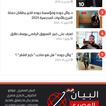
مارس 4, 2025
د. وائل جوده ومؤسسة جوده الخير يطلقان حملة
التبرع بالأدوات المدرسية 2025
أكتوبر 15, 2025
تعرف على خبير التسويق الرقمي يوسف طارق
يوليو 1, 2024
” وائل جوده ” هل هو صاحب ” كرم الشام ” ؟
أبريل 20, 2025
البيان المصري ، موقع
الكتروني اخباري مصري
يهتم بكل ما يتعلق بالاخبار
والمقالات والانباء العالمية