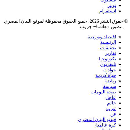
تويتر
انستقرام
© حقوق النشر 2026، جميع الحقوق محفوظة لموقع البيان المصري
| تطوير : هاشتاج جروب
اقتصاد وبورصة
الرئيسية
تحقيقات
تقارير
تكنولوجيا
تليفزيون
حوادث
حياة كريمة
رياضة
سياسة
صحة البومات
عاجل
عالم
عرب
فن
فيديو البيان المصري
كرة عالمية