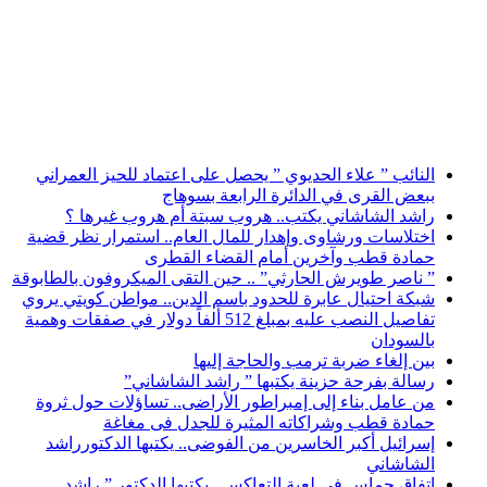
أخبار عاجلة
النائب ” علاء الحديوي ” يحصل على اعتماد للحيز العمراني
ببعض القرى في الدائرة الرابعة بسوهاج
راشد الشاشاني يكتب.. هروب سبتة أم هروب غيرها ؟
اختلاسات ورشاوى وإهدار للمال العام.. استمرار نظر قضية
حمادة قطب وآخرين أمام القضاء القطرى
” ناصر طويرش الحارثي” .. حين التقى الميكروفون بالطابوقة
شبكة احتيال عابرة للحدود باسم الدين.. مواطن كويتي يروي
تفاصيل النصب عليه بمبلغ 512 ألفاً دولار في صفقات وهمية
بالسودان
بين إلغاء ضربة ترمب والحاجة إليها
رسالة بفرحة حزينة يكتبها ” راشد الشاشاني”
من عامل بناء إلى إمبراطور الأراضى.. تساؤلات حول ثروة
حمادة قطب وشراكاته المثيرة للجدل فى مغاغة
إسرائيل أكبر الخاسرين من الفوضى.. يكتبها الدكتورراشد
الشاشاني
اتفاق حماس في لعبة التعاكس.. يكتبها الدكتور ” راشد