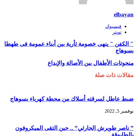
elbayan
فيسبوك
تويتر
" الكفن " ينهى خصومة ثأرية بين أبناء عمومة فى طهطا
بسوهاج
منحوتات الأطفال بين الأصالة والإبداع
مقالات ذات صلة
ضبط عاطل لسرقته أسلاك من محطة كهرباء بسوهاج
نوفمبر 5, 2022
” ناصر طويرش الحارثي” .. حين التقى الميكروفون
بالطابوقة