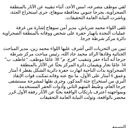
لقي موظف مصرعه، امس الأحد، أثناء تنقيبه عن الآثار بالمنطقة
الصحراوية، بجرجا جنوبي محافظة سوهاج، جرى استخراج الجثة،
وباشرت النيابة العامة التحقيقات.
تلقى اللواء محمد شرباش، مدير أمن سوهاج إشارة من غرفة
عمليات النجدة بانهيار حفرة على شخص ووفاته بالمنطقة الصحراوية
دائرة مركز شرطة جرجا.
تبين من التحريات التي أشرف عليها اللواء محمد زين، مدير المباحث
الجنائية وقادها الرائد محمد جاد الله، رئيس مباحث مركز شرطة
جرجا أنه أثناء حفر وتنقيب “فرج. م” 38 عامًا موظف، “عاطف. ب”
34 عامًا نجار ويقيمان دائرة المركز بحثًا عن الآثار بالمنطقة
الصحراوية بذات الناحية انهارت حفرة دائرية الشكل بقطر 4 أمتار
وعمق 6 أمتار على الأول، ما نتج عنه وفاته.تمكنت قوات الإنقاذ
البري من استخراج جثة المذكور، وجرى نقلها لمشرحة مستشفى
جرجا العام، وضُبط المتهم الثاني وأدوات الحفر المستخدمة،
وبمواجهته اعترف بارتكاب الواقعة بحثًا عن الآثار رفقة الأول.حُرر
محضر بالواقعة، وتولت النيابة العامة التحقيقات
الوسوم