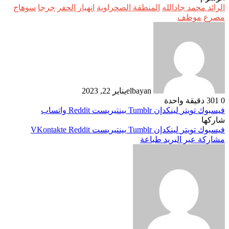
الرائد محمد جادالله
المنطقة الصحراوية
انهيار الحفر
جرجا
سوهاج
‏مصرع
موظف
elbayan
يناير 22, 2023
0
301
دقيقة واحدة
فيسبوك
تويتر
لينكدإن
بينتيريست
واتساب
شاركها
فيسبوك
تويتر
لينكدإن
بينتيريست
مشاركة عبر البريد
طباعة