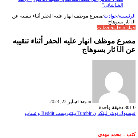
الشاشاني”
الرئيسية
/
حوادث
/
مصرع موظف انهار عليه الحفر أثناء تنقيبه عن
الٱثار بسوهاج
حوادث
عاجل
محافظات
مصرع موظف انهار عليه الحفر أثناء تنقيبه
عن الٱثار بسوهاج
elbayan
يناير 22, 2023
0
301
دقيقة واحدة
فيسبوك
تويتر
لينكدإن
بينتيريست
واتساب
كتب – محمد مهدى