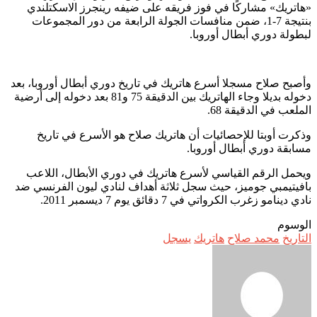
«هاتريك» مشاركًا في فوز فريقه على ضيفه رينجرز الاسكتلندي
بنتيجة 7-1، ضمن منافسات الجولة الرابعة من دور المجموعات
لبطولة دوري أبطال أوروبا.
وأصبح صلاح مسجلا أسرع هاتريك في تاريخ دوري أبطال أوروبا، بعد
دخوله بديلا وجاء الهاتريك بين الدقيقة 75 و81 بعد دخوله إلى أرضية
الملعب في الدقيقة 68.
وذكرت أوبتا للإحصائيات أن هاتريك صلاح هو الأسرع في تاريخ
مسابقة دوري أبطال أوروبا.
ويحمل الرقم القياسي لأسرع هاتريك في دوري الأبطال، اللاعب
بافيتيمبي جوميز، حيث سجل ثلاثة أهداف لنادي ليون الفرنسي ضد
نادي دينامو زغرب الكرواتي في 7 دقائق يوم 7 ديسمبر 2011.
الوسوم
التاريخ
محمد صلاح
هاتريك
يسجل