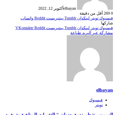
elbayan
أكتوبر 12, 2022
0
269
أقل من دقيقة
فيسبوك
تويتر
لينكدإن
بينتيريست
واتساب
شاركها
فيسبوك
تويتر
لينكدإن
بينتيريست
مشاركة عبر البريد
طباعة
elbayan
فيسبوك
تويتر
السويس تنظم ندوة بعنوان " التغيرات المناخية وترشيد