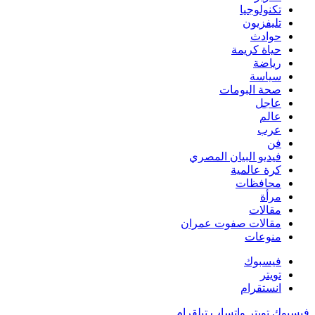
تكنولوجيا
تليفزيون
حوادث
حياة كريمة
رياضة
سياسة
صحة البومات
عاجل
عالم
عرب
فن
فيديو البيان المصري
كرة عالمية
محافظات
مرأة
مقالات
مقالات صفوت عمران
منوعات
فيسبوك
تويتر
انستقرام
فيسبوك
تويتر
واتساب
تيلقرام