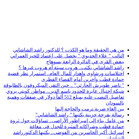
أخبار عاجلة
من هي الحقيقة وما هو الكذب ؟ للدكتور راشد الشاشاني
النائب ” علاء الحديوي ” يحصل على اعتماد للحيز العمراني
ببعض القرى في الدائرة الرابعة بسوهاج
راشد الشاشاني يكتب.. هروب سبتة أم هروب غيرها ؟
اختلاسات ورشاوى وإهدار للمال العام.. استمرار نظر قضية
حمادة قطب وآخرين أمام القضاء القطرى
” ناصر طويرش الحارثي” .. حين التقى الميكروفون بالطابوقة
شبكة احتيال عابرة للحدود باسم الدين.. مواطن كويتي يروي
تفاصيل النصب عليه بمبلغ 512 ألفاً دولار في صفقات وهمية
بالسودان
بين إلغاء ضربة ترمب والحاجة إليها
رسالة بفرحة حزينة يكتبها ” راشد الشاشاني”
من عامل بناء إلى إمبراطور الأراضى.. تساؤلات حول ثروة
حمادة قطب وشراكاته المثيرة للجدل فى مغاغة
إسرائيل أكبر الخاسرين من الفوضى.. يكتبها الدكتورراشد
الشاشاني