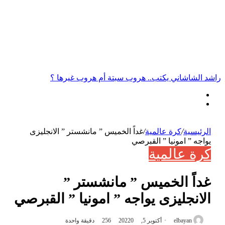
أخبار عاجلة
راشد الشاشاني يكتب.. هروب سبتة أم هروب غيرها ؟
الرئيسية
/
كرة عالمية
/
غداً الخميس ” مانشستر ” الانجليزى
يواجه ” امونيا ” القبرصي
كرة عالمية
غداً الخميس ” مانشستر ”
الانجليزى يواجه ” امونيا ” القبرصي
elbayan
أكتوبر 5, 2022
0
256
دقيقة واحدة