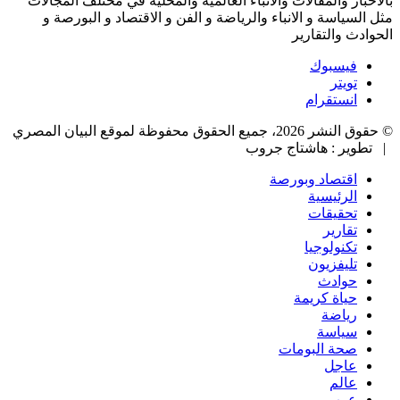
بالاخبار والمقالات والانباء العالمية والمحلية في مختلف المجالات
مثل السياسة و الانباء والرياضة و الفن و الاقتصاد و البورصة و
الحوادث والتقارير
فيسبوك
تويتر
انستقرام
© حقوق النشر 2026، جميع الحقوق محفوظة لموقع البيان المصري
| تطوير : هاشتاج جروب
اقتصاد وبورصة
الرئيسية
تحقيقات
تقارير
تكنولوجيا
تليفزيون
حوادث
حياة كريمة
رياضة
سياسة
صحة البومات
عاجل
عالم
عرب