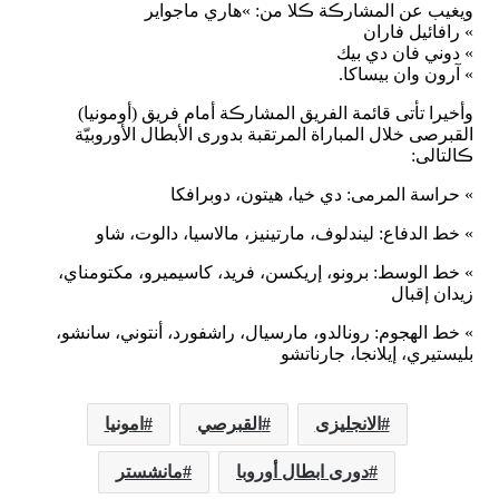
ويغيب عن المشارڪة ڪلا من: »هاري ماجواير
» رافائيل فاران
» دوني فان دي بيك
» آرون وان بيساكا.
وأخيرا تأتى قائمة الفريق المشارڪة أمام فريق (أومونيا)
القبرصى خلال المباراة المرتقبة بدورى الأبطال الأوروبيّة
ڪالتالى:
» حراسة المرمى: دي خيا، هيتون، دوبرافكا
» خط الدفاع: ليندلوف، مارتينيز، مالاسيا، دالوت، شاو
» خط الوسط: برونو، إريكسن، فريد، كاسيميرو، مكتومناي،
زيدان إقبال
» خط الهجوم: رونالدو، مارسيال، راشفورد، أنتوني، سانشو،
بليستيري، إيلانجا، جارناتشو
الانجليزى
القبرصي
امونيا
دورى ابطال أوروبا
مانشستر