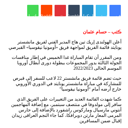
فيسبوك
تويتر
لينكدإن
Tumblr
بينتيريست
Reddit
واتساب
ڪتب – حسام عثمان
أعلن الهولندى إريك تين هاج المدير الفني لفريق مانشستر
يونايتد قائمة الفريق لمواجهة فريق «أومونيا نيقوسيا» القبرصي
ومن المقرر أن تقام المباراة غدا الخميس في إطار منافسات
الجولة الثالثة بدور المجموعات ببطولة دورى أبطال أوروبا
الموسم الحالى 2022/2023
حيث تضم قائمة فريق مانشستر 22 لاعب للسفر إلى قبرص
للمشاركة في مباراة مانشستر يونايتد في الدوري الأوروبي
خارج أرضه أمام “أومونيا نيقوسيا”
ڪما شهدت القائمة العديد من التغييرات على الفريق الذي
سافر إلى مولدوفا في منتصف سبتمبر، مع إضافة المهاجمين
أنتوني مارسيال وماركوس راشفورد بالإضافة إلى حارس
المرمى المعار مارتن دوبرافكا، كما جاء النجم العراقى زيدان
إقبال ضمن المسافرين