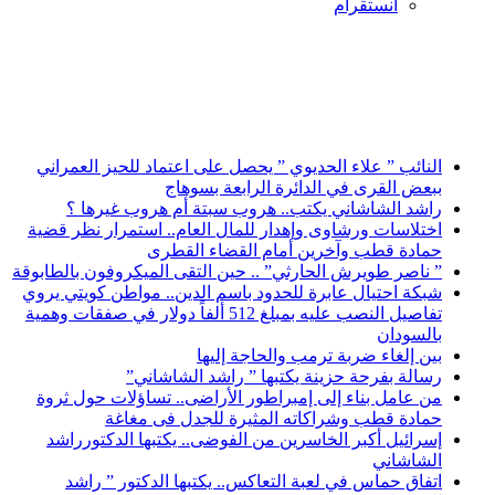
انستقرام
أخبار عاجلة
النائب ” علاء الحديوي ” يحصل على اعتماد للحيز العمراني
ببعض القرى في الدائرة الرابعة بسوهاج
راشد الشاشاني يكتب.. هروب سبتة أم هروب غيرها ؟
اختلاسات ورشاوى وإهدار للمال العام.. استمرار نظر قضية
حمادة قطب وآخرين أمام القضاء القطرى
” ناصر طويرش الحارثي” .. حين التقى الميكروفون بالطابوقة
شبكة احتيال عابرة للحدود باسم الدين.. مواطن كويتي يروي
تفاصيل النصب عليه بمبلغ 512 ألفاً دولار في صفقات وهمية
بالسودان
بين إلغاء ضربة ترمب والحاجة إليها
رسالة بفرحة حزينة يكتبها ” راشد الشاشاني”
من عامل بناء إلى إمبراطور الأراضى.. تساؤلات حول ثروة
حمادة قطب وشراكاته المثيرة للجدل فى مغاغة
إسرائيل أكبر الخاسرين من الفوضى.. يكتبها الدكتورراشد
الشاشاني
اتفاق حماس في لعبة التعاكس.. يكتبها الدكتور ” راشد