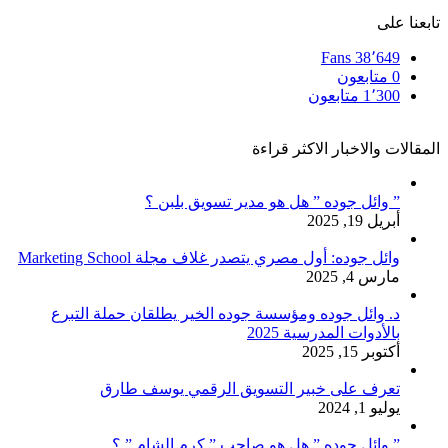
تابعنا على
Fans
38٬649
0
متابعون
1٬300
متابعون
المقالات والاخبار الاكثر قراءة
” وائل جوده ” هل هو مدير تسويق بلبن ؟
أبريل 19, 2025
وائل جوده: أول مصري يتصدر غلاف مجلة Marketing School
مارس 4, 2025
د. وائل جوده ومؤسسة جوده الخير يطلقان حملة التبرع
بالأدوات المدرسية 2025
أكتوبر 15, 2025
تعرف على خبير التسويق الرقمي يوسف طارق
يوليو 1, 2024
” وائل جوده ” هل هو صاحب ” كرم الشام ” ؟