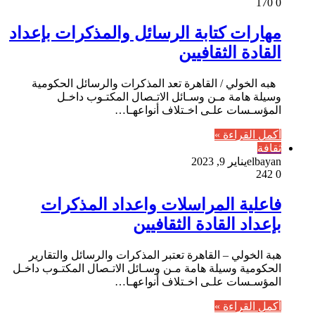
170
0
مهارات كتابة الرسائل والمذكرات بإعداد
القادة الثقافيين
هبه الخولي / القاهرة تعد المذكرات والرسائل الحكومية
وسيلة هامة مـن وسـائل الاتـصال المكتـوب داخـل
المؤسـسات علـى اخـتلاف أنواعهـا…
أكمل القراءة »
ثقافة
elbayan
يناير 9, 2023
242
0
فاعلية المراسلات واعداد المذكرات
بإعداد القادة الثقافيين
هبة الخولي – القاهرة تعتبر المذكرات والرسائل والتقارير
الحكومية وسيلة هامة مـن وسـائل الاتـصال المكتـوب داخـل
المؤسـسات علـى اخـتلاف أنواعهـا…
أكمل القراءة »