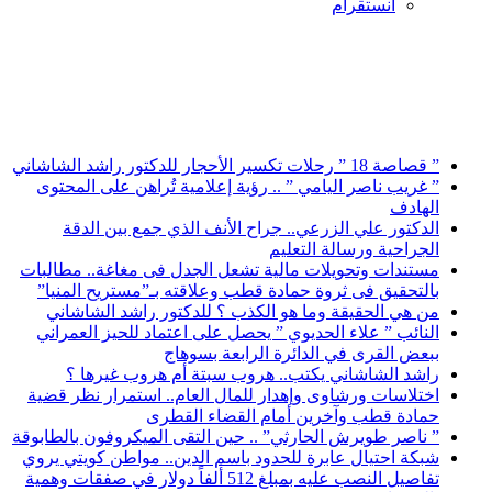
انستقرام
أخبار عاجلة
” قصاصة 18 ” رحلات تكسير الأحجار للدكتور راشد الشاشاني
” غريب ناصر اليامي ” .. رؤية إعلامية تُراهن على المحتوى
الهادف
الدكتور علي الزرعي.. جراح الأنف الذي جمع بين الدقة
الجراحية ورسالة التعليم
مستندات وتحويلات مالية تشعل الجدل فى مغاغة.. مطالبات
بالتحقيق فى ثروة حمادة قطب وعلاقته بـ”مستريح المنيا”
من هي الحقيقة وما هو الكذب ؟ للدكتور راشد الشاشاني
النائب ” علاء الحديوي ” يحصل على اعتماد للحيز العمراني
ببعض القرى في الدائرة الرابعة بسوهاج
راشد الشاشاني يكتب.. هروب سبتة أم هروب غيرها ؟
اختلاسات ورشاوى وإهدار للمال العام.. استمرار نظر قضية
حمادة قطب وآخرين أمام القضاء القطرى
” ناصر طويرش الحارثي” .. حين التقى الميكروفون بالطابوقة
شبكة احتيال عابرة للحدود باسم الدين.. مواطن كويتي يروي
تفاصيل النصب عليه بمبلغ 512 ألفاً دولار في صفقات وهمية