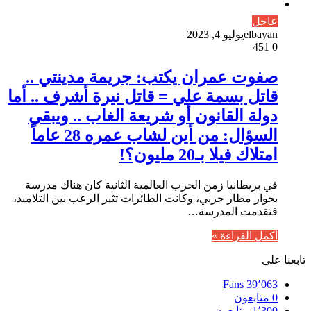
عاجل
elbayan
يوليو 4, 2023
451
0
صفوت عمران يكتب: جريمة مدينتي ..
قاتل بسمة علي = قاتل نيرة أشرف .. أما
دولة القانون أو شريعة الغاب .. ويبقى
السؤال: من أين لشاب عمره 28 عاماً
امتلاك فيلا بـ20 مليون؟!
في بريطانيا زمن الحرب العالمية الثانية كان هناك مدرسة
بجوار مطار حربي، وكانت الطائرات تثير الرعب بين التلاميذ،
فتقدمت المدرسة…
أكمل القراءة »
تابعنا على
Fans
39٬063
0
متابعون
1٬300
متابعون