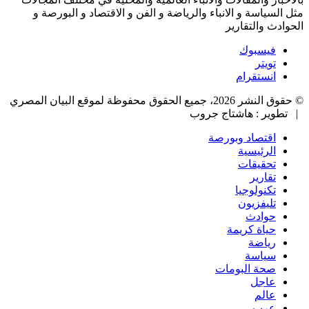
مثل السياسة و الانباء والرياضة و الفن و الاقتصاد و البورصة و
الحوادث والتقارير
فيسبوك
تويتر
انستقرام
© حقوق النشر 2026، جميع الحقوق محفوظة لموقع البيان المصري
| تطوير : هاشتاج جروب
اقتصاد وبورصة
الرئيسية
تحقيقات
تقارير
تكنولوجيا
تليفزيون
حوادث
حياة كريمة
رياضة
سياسة
صحة البومات
عاجل
عالم
عرب