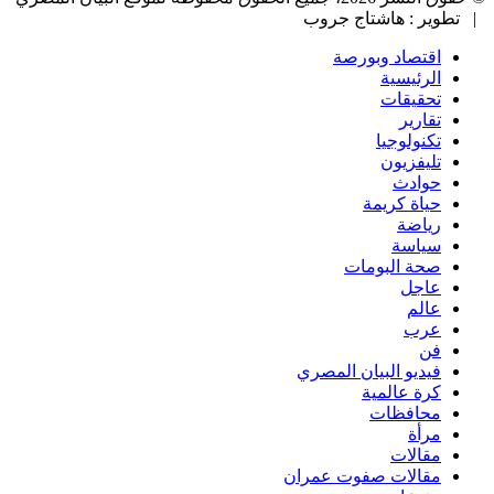
| تطوير : هاشتاج جروب
اقتصاد وبورصة
الرئيسية
تحقيقات
تقارير
تكنولوجيا
تليفزيون
حوادث
حياة كريمة
رياضة
سياسة
صحة البومات
عاجل
عالم
عرب
فن
فيديو البيان المصري
كرة عالمية
محافظات
مرأة
مقالات
مقالات صفوت عمران