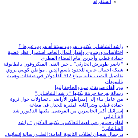
انستقرام
أخبار عاجلة
راشد الشاشاني يكتب.. هروب سبتة أم هروب غيرها ؟
اختلاسات ورشاوى وإهدار للمال العام.. استمرار نظر قضية
حمادة قطب وآخرين أمام القضاء القطرى
” ناصر طويرش الحارثي” .. حين التقى الميكروفون بالطابوقة
شبكة احتيال عابرة للحدود باسم الدين.. مواطن كويتي يروي
تفاصيل النصب عليه بمبلغ 512 ألفاً دولار في صفقات وهمية
بالسودان
بين إلغاء ضربة ترمب والحاجة إليها
رسالة بفرحة حزينة يكتبها ” راشد الشاشاني”
من عامل بناء إلى إمبراطور الأراضى.. تساؤلات حول ثروة
حمادة قطب وشراكاته المثيرة للجدل فى مغاغة
إسرائيل أكبر الخاسرين من الفوضى.. يكتبها الدكتورراشد
الشاشاني
اتفاق حماس في لعبة التعاكس.. يكتبها الدكتور ” راشد
الشاشاني”
د. جمال شعبان لطلاب الثانوية العامة: الطب رسالة إنسانية..