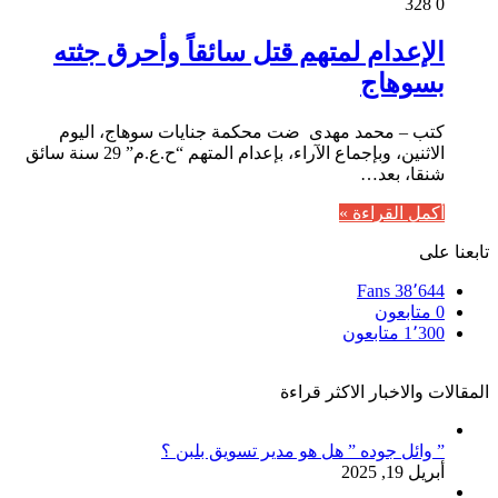
328
0
الإعدام لمتهم قتل سائقاً وأحرق جثته
بسوهاج
كتب – محمد مهدى ضت محكمة جنايات سوهاج، اليوم
الاثنين، وبإجماع الآراء، بإعدام المتهم “ح.ع.م” 29 سنة سائق
شنقا، بعد…
أكمل القراءة »
تابعنا على
Fans
38٬644
0
متابعون
1٬300
متابعون
المقالات والاخبار الاكثر قراءة
” وائل جوده ” هل هو مدير تسويق بلبن ؟
أبريل 19, 2025