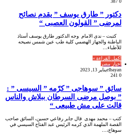
387
0
دكتور ” طارق يوسف ” يقدم نصائح
لمرضى ” القولون العصبى “
كتبت – ندى الامام وجه الدكتور طارق يوسف أستاذ
الباطنة والجهاز الهضمي كلية طب عين شمس نصيحه
للأطباء…
أكمل القراءة »
أخبار مصر
elbayan
يناير 13, 2023
241
0
سائق ” سوهاجى ” كرّمه ” السيسى ” :
” بوصل مرضى السرطان ببلاش والناس
قالت على مش طبيعى “
كتب – محمد مهدى قال جابر رفاعي حسين، السائق صاحب
القصة الملهمة الذي كرمه الرئيس عبد الفتاح السيسي في
سوهاج،…