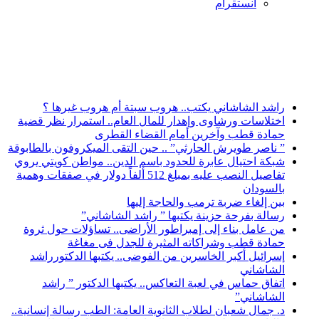
انستقرام
أخبار عاجلة
راشد الشاشاني يكتب.. هروب سبتة أم هروب غيرها ؟
اختلاسات ورشاوى وإهدار للمال العام.. استمرار نظر قضية
حمادة قطب وآخرين أمام القضاء القطرى
” ناصر طويرش الحارثي” .. حين التقى الميكروفون بالطابوقة
شبكة احتيال عابرة للحدود باسم الدين.. مواطن كويتي يروي
تفاصيل النصب عليه بمبلغ 512 ألفاً دولار في صفقات وهمية
بالسودان
بين إلغاء ضربة ترمب والحاجة إليها
رسالة بفرحة حزينة يكتبها ” راشد الشاشاني”
من عامل بناء إلى إمبراطور الأراضى.. تساؤلات حول ثروة
حمادة قطب وشراكاته المثيرة للجدل فى مغاغة
إسرائيل أكبر الخاسرين من الفوضى.. يكتبها الدكتورراشد
الشاشاني
اتفاق حماس في لعبة التعاكس.. يكتبها الدكتور ” راشد
الشاشاني”
د. جمال شعبان لطلاب الثانوية العامة: الطب رسالة إنسانية..