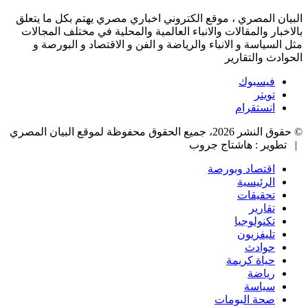
البيان المصري ، موقع الكتروني اخباري مصري يهتم بكل ما يتعلق
بالاخبار والمقالات والانباء العالمية والمحلية في مختلف المجالات
مثل السياسة و الانباء والرياضة و الفن و الاقتصاد و البورصة و
الحوادث والتقارير
فيسبوك
تويتر
انستقرام
© حقوق النشر 2026، جميع الحقوق محفوظة لموقع البيان المصري
| تطوير : هاشتاج جروب
اقتصاد وبورصة
الرئيسية
تحقيقات
تقارير
تكنولوجيا
تليفزيون
حوادث
حياة كريمة
رياضة
سياسة
صحة البومات