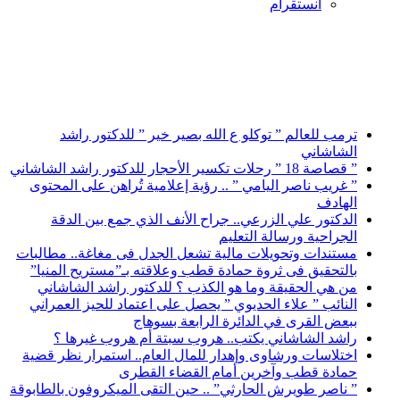
انستقرام
أخبار عاجلة
ترمب للعالم ” توكلو ع الله بصير خير ” للدكتور راشد
الشاشاني
” قصاصة 18 ” رحلات تكسير الأحجار للدكتور راشد الشاشاني
” غريب ناصر اليامي ” .. رؤية إعلامية تُراهن على المحتوى
الهادف
الدكتور علي الزرعي.. جراح الأنف الذي جمع بين الدقة
الجراحية ورسالة التعليم
مستندات وتحويلات مالية تشعل الجدل فى مغاغة.. مطالبات
بالتحقيق فى ثروة حمادة قطب وعلاقته بـ”مستريح المنيا”
من هي الحقيقة وما هو الكذب ؟ للدكتور راشد الشاشاني
النائب ” علاء الحديوي ” يحصل على اعتماد للحيز العمراني
ببعض القرى في الدائرة الرابعة بسوهاج
راشد الشاشاني يكتب.. هروب سبتة أم هروب غيرها ؟
اختلاسات ورشاوى وإهدار للمال العام.. استمرار نظر قضية
حمادة قطب وآخرين أمام القضاء القطرى
” ناصر طويرش الحارثي” .. حين التقى الميكروفون بالطابوقة