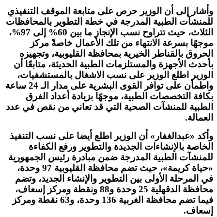
وأشار إلى أن الوزير حرص على متابعة الموقف التنفيذي
للمنشآت الطبية المدرجة في خطة التطوير بالمحافظات
الثلاث، حيث تتراوح نسب الإنجاز ما بين 60% إلى 97%،
موجهًا بسرعة الانتهاء من تلك الأعمال خاصةً مركز
الحروق بالقناطر الخيرية بمحافظة القليوبية، وتجهيزه
بأحدث الأجهزة والمستلزمات الطبية الحديثة، متابعًا أن
الوزير اطلع الوزير على نسب الاشغال بالمستشفيات،
واطمأن على توافر القوى البشرية على مدار الـ 24 ساعة
بكافة التخصصات الطبية، موجهًا بزيادة أعداد الفرق
الطبية للمنشآت الصحية التي قد تعاني من نقص في عدد
العمالة.
وأكد «عبدالغفار» أن الوزير اطلع أيضا على نسب التنفيذ
الخاصة بالإنشاءات الجديدة والتطوير ورفع الكفاءة
للمنشآت الطبية المدرجة ضمن مبادرة رئيس الجمهورية
«حياة كريمة»، حيث تضم محافظة القليوبية 97 وحدة،
في المرحلة الأولى بين التطوير والإنشاء الجديد، وتضم
محافظة الدقهلية 25 وحدة و88 ونقطة ومركز إسعاف،
فيما تضم محافظة الغربية 136 وحدة، و63 نقطة ومركز
إسعاف.