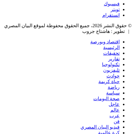
فيسبوك
تويتر
انستقرام
© حقوق النشر 2026، جميع الحقوق محفوظة لموقع البيان المصري
| تطوير : هاشتاج جروب
اقتصاد وبورصة
الرئيسية
تحقيقات
تقارير
تكنولوجيا
تليفزيون
حوادث
حياة كريمة
رياضة
سياسة
صحة البومات
عاجل
عالم
عرب
فن
فيديو البيان المصري
كرة عالمية