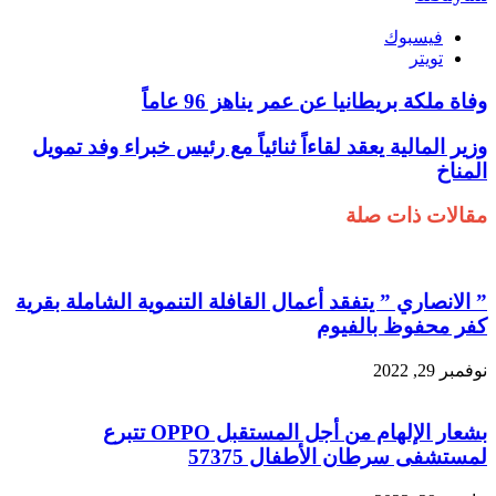
فيسبوك
تويتر
وفاة ملكة بريطانيا عن عمر يناهز 96 عاماً
وزير المالية يعقد لقاءاً ثنائياً مع رئيس خبراء وفد تمويل
المناخ
مقالات ذات صلة
” الانصاري ” يتفقد أعمال القافلة التنموية الشاملة بقرية
كفر محفوظ بالفيوم
نوفمبر 29, 2022
بشعار الإلهام من أجل المستقبل OPPO تتبرع
لمستشفى سرطان الأطفال 57375