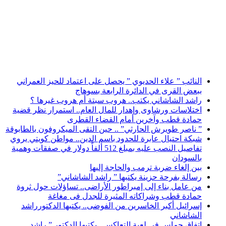
أخبار عاجلة
النائب ” علاء الحديوي ” يحصل على اعتماد للحيز العمراني
ببعض القرى في الدائرة الرابعة بسوهاج
راشد الشاشاني يكتب.. هروب سبتة أم هروب غيرها ؟
اختلاسات ورشاوى وإهدار للمال العام.. استمرار نظر قضية
حمادة قطب وآخرين أمام القضاء القطرى
” ناصر طويرش الحارثي” .. حين التقى الميكروفون بالطابوقة
شبكة احتيال عابرة للحدود باسم الدين.. مواطن كويتي يروي
تفاصيل النصب عليه بمبلغ 512 ألفاً دولار في صفقات وهمية
بالسودان
بين إلغاء ضربة ترمب والحاجة إليها
رسالة بفرحة حزينة يكتبها ” راشد الشاشاني”
من عامل بناء إلى إمبراطور الأراضى.. تساؤلات حول ثروة
حمادة قطب وشراكاته المثيرة للجدل فى مغاغة
إسرائيل أكبر الخاسرين من الفوضى.. يكتبها الدكتورراشد
الشاشاني
اتفاق حماس في لعبة التعاكس.. يكتبها الدكتور ” راشد