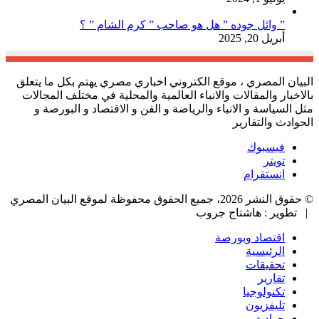
” وائل جوده ” هل هو صاحب ” كرم الشام ” ؟
أبريل 20, 2025
البيان المصري ، موقع الكتروني اخباري مصري يهتم بكل ما يتعلق
بالاخبار والمقالات والانباء العالمية والمحلية في مختلف المجالات
مثل السياسة و الانباء والرياضة و الفن و الاقتصاد و البورصة و
الحوادث والتقارير
فيسبوك
تويتر
انستقرام
© حقوق النشر 2026، جميع الحقوق محفوظة لموقع البيان المصري
| تطوير : هاشتاج جروب
اقتصاد وبورصة
الرئيسية
تحقيقات
تقارير
تكنولوجيا
تليفزيون
حوادث