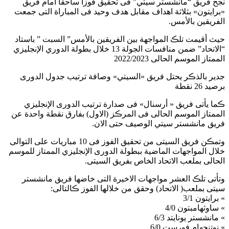
نجح فريق “مانشستر سيتي” فى تحقيق فوزا ساحقا أمام فريق
«برايتون» بثلاثة اهداف مقابل هدف وحيد فى المباراة التى جمعت
الفريقين بالأمس.
حيث أقيمت تلڪ المواجهة بين الفريقين بالأمس” السبت ” باستاد
“الاتحاد” ضمن منافسات الجولة 13 خلال بطولة الدوري الإنجليزي
الممتاز الموسم الحالى 2022/2023
جدير بالذڪر يحتل فريق «السيتي» وصافة ترتيب جدول الدورى
برصيد 26 نقطة
ڪما يأتى فريق « أرسنال» فى صدارة ترتيب الدورى الإنجليزي
الممتاز الموسم الحالى فى المرڪز (الاول) بفارق نقطة واحدة عن
فريق مانشستر سيتي الوصيف حتى الان.
وتمڪن فريق السيتى من تحقيق الفوز فى 10 مباريات على التوالى
خلال المواجهات الماضية ببطولة الدورى الإنجليزي الممتاز للموسم
الحالى بملعب الاتحاد الخاص بفريق السيتى.
وتأتى تلڪ العشر مواجهات الاخيرة التى خاضها فريق مانشستر
سيتى بملعب( الاتحاد) وحقق من خلالها الفوز ڪالتالى:
» برايتون 3/1
» ساوثهامبتون 4/0
» مانشستر يونايتد 6/3
» نوتنجهام فورست 6/0