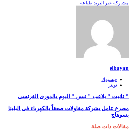
مشاركة عبر البريد
طباعة
elbayan
فيسبوك
تويتر
" نانيت " يلاعب " نيس " اليوم بالدورى الفرنسى
مصرع عامل بشركة مقاولات صعقاً بالكهرباء فى البلينا
بسوهاج
مقالات ذات صلة