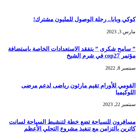
كوكي وبابا.. رحلة الوصول للمليون مشترك!
مارس 3, 2023
” سامح شكرى ” يتفقد الاستعدادات الخاصة باستضافة
مؤتمر cop27 في شرم الشيخ
سبتمبر 8, 2022
القومي للأورام تقيم مارثون رياضى لدعم مرضى
اللوكيميا
سبتمبر 22, 2023
مسافرون للسياحة تضع خطة لتنشيط السياحة لسانت
كاترين بالتزامن مع تنفيذ مشروع التجلي الأعظم