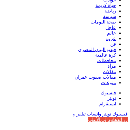
حياة كريمة
رياضة
سياسة
صحة البومات
عاجل
عالم
عرب
فن
فيديو البيان المصري
كرة عالمية
محافظات
مرأة
مقالات
مقالات صفوت عمران
منوعات
فيسبوك
تويتر
انستقرام
فيسبوك
تويتر
واتساب
تيلقرام
زر الذهاب إلى الأعلى