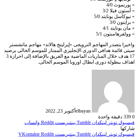
» بورنموث 4/0
» أستون فيلا 3/2
» نيوكاسل يونايتد 5/0
» برايتون 3/0
» مان يونايتد 4/1
» وولفرهامبتون 5/1
واخيرا يتصدر المهاجم النرويجى «إيرلينج هالاند» مهاجم مانشستر
سيتى قائمة هدافى الدورى الإنجليزي الممتاز للموسم الحالى برصيد
17 هدف خلال المباريات الماضية مع الفريق بالإضافة إلى احرازة 3
اهداف ببطولة دورى ابطال اوروبا الموسم الحالى.
elbayan
أكتوبر 23, 2022
0
339
دقيقة واحدة
فيسبوك
تويتر
لينكدإن
بينتيريست
واتساب
شاركها
فيسبوك
تويتر
لينكدإن
بينتيريست