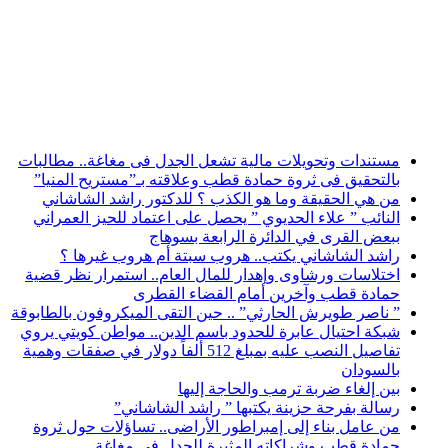
أخبار عاجلة
مستندات وتحويلات مالية تشعل الجدل فى مغاغة.. مطالبات
بالتحقيق فى ثروة حمادة قطب وعلاقته بـ”مستريح المنيا”
من هي الحقيقة وما هو الكذب ؟ للدكتور راشد الشاشاني
النائب ” علاء الحديوي ” يحصل على اعتماد للحيز العمراني
ببعض القرى في الدائرة الرابعة بسوهاج
راشد الشاشاني يكتب.. هروب سبتة أم هروب غيرها ؟
اختلاسات ورشاوى وإهدار للمال العام.. استمرار نظر قضية
حمادة قطب وآخرين أمام القضاء القطرى
” ناصر طويرش الحارثي” .. حين التقى الميكروفون بالطابوقة
شبكة احتيال عابرة للحدود باسم الدين.. مواطن كويتي يروي
تفاصيل النصب عليه بمبلغ 512 ألفاً دولار في صفقات وهمية
بالسودان
بين إلغاء ضربة ترمب والحاجة إليها
رسالة بفرحة حزينة يكتبها ” راشد الشاشاني”
من عامل بناء إلى إمبراطور الأراضى.. تساؤلات حول ثروة
حمادة قطب وشراكاته المثيرة للجدل فى مغاغة