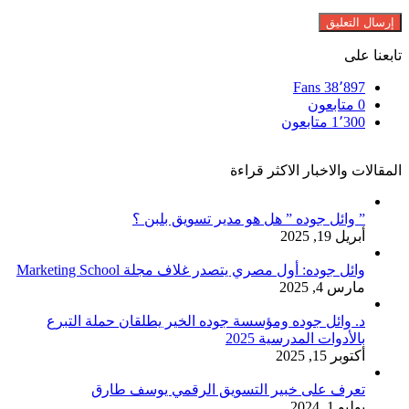
تابعنا على
Fans
38٬897
0
متابعون
1٬300
متابعون
المقالات والاخبار الاكثر قراءة
” وائل جوده ” هل هو مدير تسويق بلبن ؟
أبريل 19, 2025
وائل جوده: أول مصري يتصدر غلاف مجلة Marketing School
مارس 4, 2025
د. وائل جوده ومؤسسة جوده الخير يطلقان حملة التبرع
بالأدوات المدرسية 2025
أكتوبر 15, 2025
تعرف على خبير التسويق الرقمي يوسف طارق
يوليو 1, 2024