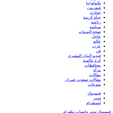
تكنولوجيا
تليفزيون
حوادث
حياة كريمة
رياضة
سياسة
صحة البومات
عاجل
عالم
عرب
فن
فيديو البيان المصري
كرة عالمية
محافظات
مرأة
مقالات
مقالات صفوت عمران
منوعات
فيسبوك
تويتر
انستقرام
فيسبوك
تويتر
واتساب
تيلقرام