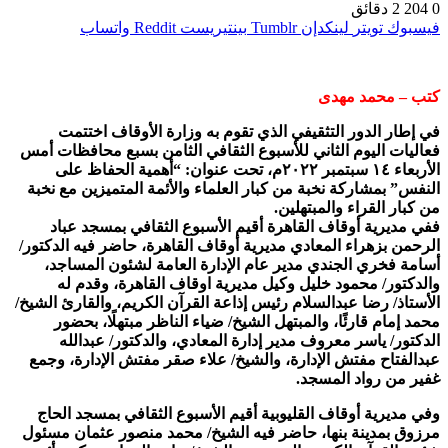
0
204
2 دقائق
فيسبوك
تويتر
لينكدإن
بينتيريست
واتساب
كتب – محمد مهدى
في إطار الدور التثقيفي الذي تقوم به وزارة الأوقاف اختتمت
فعاليات اليوم الثاني للأسبوع الثقافي الثامن بسبع محافظات أمس
الأربعاء ١٤ سبتمبر ٢٠٢٢م، تحت عنوان: “أهمية الحفاظ على
النفس” بمشاركة نخبة من كبار العلماء والأئمة المتميزين مع نخبة
من كبار القراء والمبتهلين.
ففي مديرية أوقاف القاهرة أقيم الأسبوع الثقافي بمسجد عباد
الرحمن بزهراء المعادي مديرية أوقاف القاهرة، حاضر فيه الدكتور/
أسامة فخري الجندي مدير عام الإدارة العامة لشئون المساجد،
والدكتور/ محمود خليل وكيل مديرية اوقاف القاهرة، وقدم له
الأستاذ/ رضا عبدالسلام رئيس إذاعة القرآن الكريم، والقارئ الشيخ/
محمد إمام قارئًا، والمبتهل الشيخ/ ضياء الناظر مبتهلًا، بحضور
الدكتور/ ياسر معروف مدير إدارة المعادي، والدكتور/ عبدالله
عبدالفتاح مفتش الإدارة، والشيخ/ علاء صقر مفتش الإدارة، وجمع
غفير من رواد المسجد.
وفي مديرية أوقاف القليوبية أقيم الأسبوع الثقافي بمسجد الحاج
مرزوق بمدينة بنها، حاضر فيه الشيخ/ محمد منصور عثمان مسئول