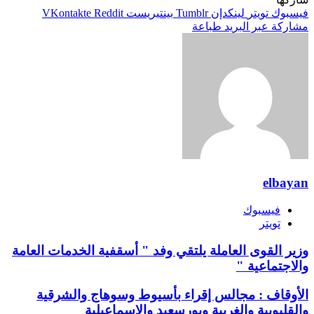
فيسبوك
تويتر
لينكدإن
بينتيريست
مشاركة عبر البريد
طباعة
elbayan
فيسبوك
تويتر
وزير القوى العاملة يلتقي وفد " أسقفية الخدمات العامة
والاجتماعية "
الأوقاف : مجالس إقراء بأسيوط وسوهاج والشرقية
والقليوبية والغربية وبورسعيد والإسماعيلية