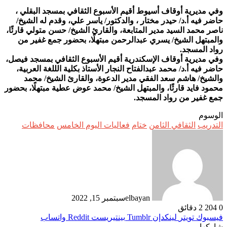
وفي مديرية أوقاف أسيوط أقيم الأسبوع الثقافي بمسجد البقلي ،
حاضر فيه أ.د/ حيدر مختار ، والدكتور/ ياسر علي، وقدم له الشيخ/
ناصر محمد السيد مدير المتابعة، والقارئ الشيخ/ حسن متولي قارئًا،
والمبتهل الشيخ/ يسري عبدالرحمن مبتهلًا، بحضور جمع غفير من
رواد المسجد.
وفي مديرية أوقاف الإسكندرية أقيم الأسبوع الثقافي بمسجد فيصل،
حاضر فيه أ.د/ محمد عبدالفتاح النجار الأستاذ بكلية الللغة العربية،
والشيخ/ هاشم سعد الفقي مدير الدعوة، والقارئ الشيخ/ محمد
محمود فايد قارئًا، والمبتهل الشيخ/ محمد عوض عطية مبتهلًا، بحضور
جمع غفير من رواد المسجد.
الوسوم
التدريب
الثقافي الثامن
ختام
فعاليات اليوم الخامس
محافظات
elbayan
سبتمبر 15, 2022
0
204
2 دقائق
فيسبوك
تويتر
لينكدإن
بينتيريست
واتساب
شاركها