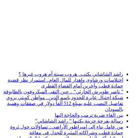
أخبار عاجلة
راشد الشاشاني يكتب.. هروب سبتة أم هروب غيرها ؟
اختلاسات ورشاوى وإهدار للمال العام.. استمرار نظر قضية
حمادة قطب وآخرين أمام القضاء القطرى
” ناصر طويرش الحارثي” .. حين التقى الميكروفون بالطابوقة
شبكة احتيال عابرة للحدود باسم الدين.. مواطن كويتي يروي
تفاصيل النصب عليه بمبلغ 512 ألفاً دولار في صفقات وهمية
بالسودان
بين إلغاء ضربة ترمب والحاجة إليها
رسالة بفرحة حزينة يكتبها ” راشد الشاشاني”
من عامل بناء إلى إمبراطور الأراضى.. تساؤلات حول ثروة
حمادة قطب وشراكاته المثيرة للجدل فى مغاغة