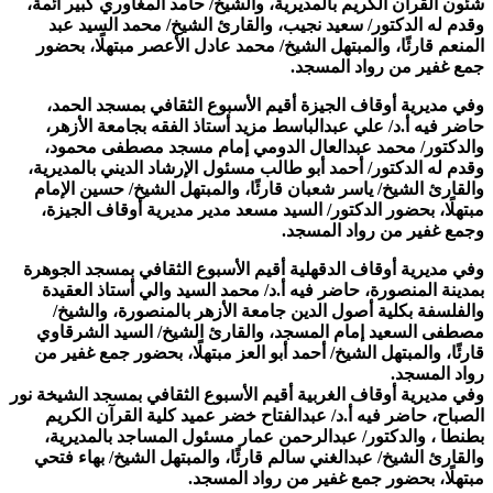
شئون القرآن الكريم بالمديرية، والشيخ/ حامد المغاوري كبير أئمة،
وقدم له الدكتور/ سعيد نجيب، والقارئ الشيخ/ محمد السيد عبد
المنعم قارئًا، والمبتهل الشيخ/ محمد عادل الأعصر مبتهلًا، بحضور
جمع غفير من رواد المسجد.
وفي مديرية أوقاف الجيزة أقيم الأسبوع الثقافي بمسجد الحمد،
حاضر فيه أ.د/ علي عبدالباسط مزيد أستاذ الفقه بجامعة الأزهر،
والدكتور/ محمد عبدالعال الدومي إمام مسجد مصطفى محمود،
وقدم له الدكتور/ أحمد أبو طالب مسئول الإرشاد الديني بالمديرية،
والقارئ الشيخ/ ياسر شعبان قارئًا، والمبتهل الشيخ/ حسين الإمام
مبتهلًا، بحضور الدكتور/ السيد مسعد مدير مديرية أوقاف الجيزة،
وجمع غفير من رواد المسجد.
وفي مديرية أوقاف الدقهلية أقيم الأسبوع الثقافي بمسجد الجوهرة
بمدينة المنصورة، حاضر فيه أ.د/ محمد السيد والي أستاذ العقيدة
والفلسفة بكلية أصول الدين جامعة الأزهر بالمنصورة، والشيخ/
مصطفى السعيد إمام المسجد، والقارئ الشيخ/ السيد الشرقاوي
قارئًا، والمبتهل الشيخ/ أحمد أبو العز مبتهلًا، بحضور جمع غفير من
رواد المسجد.
وفي مديرية أوقاف الغربية أقيم الأسبوع الثقافي بمسجد الشيخة نور
الصباح، حاضر فيه أ.د/ عبدالفتاح خضر عميد كلية القرآن الكريم
بطنطا ، والدكتور/ عبدالرحمن عمار مسئول المساجد بالمديرية،
والقارئ الشيخ/ عبدالغني سالم قارئًا، والمبتهل الشيخ/ بهاء فتحي
مبتهلًا، بحضور جمع غفير من رواد المسجد.