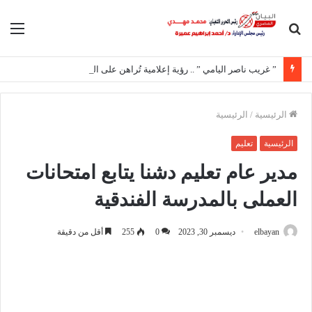
بحث
الق
عن
” غريب ناصر اليامي ” .. رؤية إعلامية تُراهن على المحتوى الهادف
الرئيسية
/
الرئيسية
الرئيسية
تعليم
مدير عام تعليم دشنا يتابع امتحانات
العملى بالمدرسة الفندقية
elbayan
ديسمبر 30, 2023
0
255
أقل من دقيقة