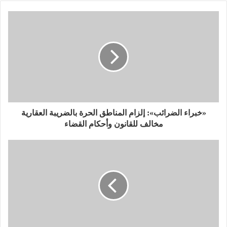
ي
ي
ت
س
ر
ب
و
ك
«خبراء الضرائب»: إلزام المناطق الحرة بالضريبة العقارية
مخالف للقانون وأحكام القضاء