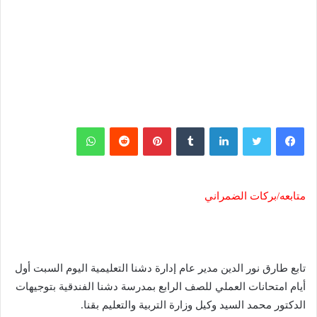
فيسبوك
تويتر
لينكدإن
‏Tumblr
بينتيريست
‏Reddit
واتساب
متابعه/بركات الضمراني
تابع طارق نور الدين مدير عام إدارة دشنا التعليمية اليوم السبت أول
أيام امتحانات العملي للصف الرابع بمدرسة دشنا الفندقية بتوجيهات
الدكتور محمد السيد وكيل وزارة التربية والتعليم بقنا.