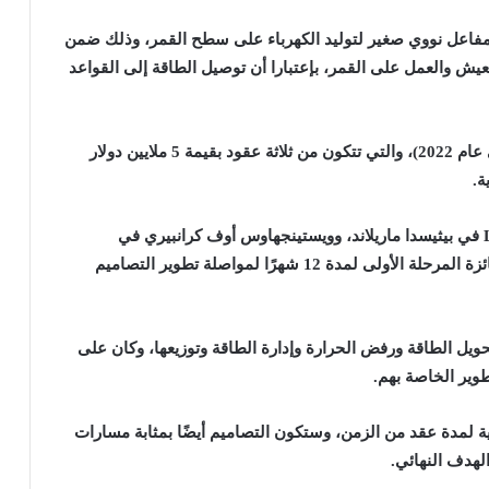
مفاعل نووي صغير لتوليد الكهرباء على سطح القمر، وذلك ضمن
عيش والعمل على القمر، بإعتبارا أن توصيل الطاقة إلى القواعد
وانتهى المشروع للتو من مرحلته الأولية (التي بدأت في عام 2022)، والتي تتكون من ثلاثة عقود بقيمة 5 ملايين دولار
ة.
من جانبها، اختارت وكالة ناسا شركة Lockheed Martin في بيثيسدا ماريلاند، وويستينجهاوس أوف كرانبيري في
بنسلفانيا، وIX في هيوستن بتكساس، للحصول على جائزة المرحلة الأولى لمدة 12 شهرًا لمواصلة تطوير التصاميم
يل الطاقة ورفض الحرارة وإدارة الطاقة وتوزيعها، وكان على
طوير الخاصة بهم.
ة لمدة عقد من الزمن، وستكون التصاميم أيضًا بمثابة مسارات
لهدف النهائي.