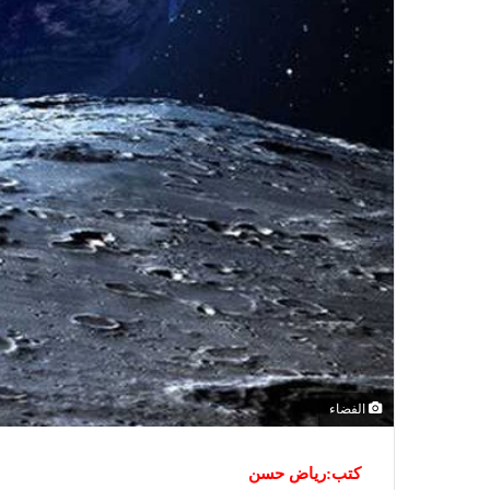
الفضاء
كتب:رياض حسن