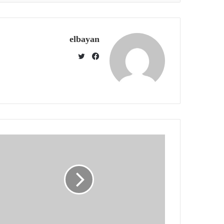
elbayan
ت
و
ف
ي
ي
ت
س
ر
ب
و
ك