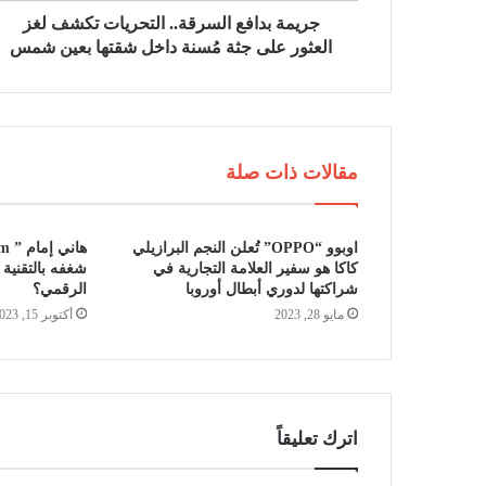
جريمة بدافع السرقة.. التحريات تكشف لغز
العثور على جثة مُسنة داخل شقتها بعين شمس
مقالات ذات صلة
اوبوو “OPPO” تُعلن النجم البرازيلي
كاكا هو سفير العلامة التجارية في
شغفه بالتقنية
شراكتها لدوري أبطال أوروبا
الرقمي؟
مايو 28, 2023
أكتوبر 15, 2023
اترك تعليقاً