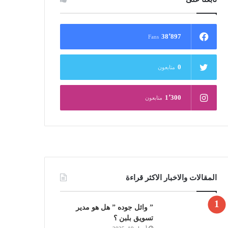
38٬897
Fans
0
متابعون
1٬300
متابعون
المقالات والاخبار الاكثر قراءة
” وائل جوده ” هل هو مدير
تسويق بلبن ؟