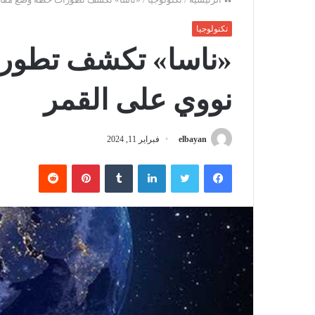
تكنولوجيا
«ناسا» تكشف تطور
نووي على القمر
elbayan
فبراير 11, 2024
فيسبوك
تويتر
لينكدإن
‏Tumblr
بينتيريست
‏Reddit