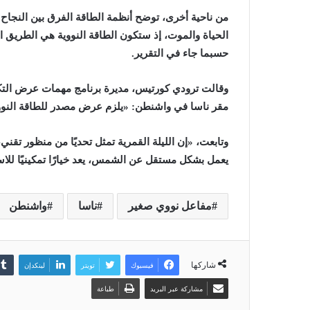
من ناحية أخرى، توضح أنظمة الطاقة الفرق بين النجاح 
الحياة والموت، إذ ستكون الطاقة النووية هي الطريق ال
حسبما جاء في التقرير.
وقالت ترودي كورتيس، مديرة برنامج مهمات عرض التكنول
مقر ناسا في واشنطن: «يلزم عرض مصدر للطاقة النووي
وتابعت، «إن الليلة القمرية تمثل تحديًا من منظور تقن
يعمل بشكل مستقل عن الشمس، يعد خيارًا تمكينيًا للا
مفاعل نووي صغير
ناسا
واشنطن
شاركها
فيسبوك
تويتر
لينكدإن
مشاركة عبر البريد
طباعة