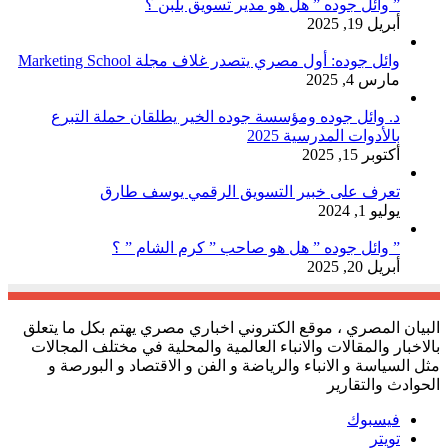
” وائل جوده ” هل هو مدير تسويق بلبن ؟
أبريل 19, 2025
وائل جوده: أول مصري يتصدر غلاف مجلة Marketing School
مارس 4, 2025
د. وائل جوده ومؤسسة جوده الخير يطلقان حملة التبرع
بالأدوات المدرسية 2025
أكتوبر 15, 2025
تعرف على خبير التسويق الرقمي يوسف طارق
يوليو 1, 2024
” وائل جوده ” هل هو صاحب ” كرم الشام ” ؟
أبريل 20, 2025
البيان المصري ، موقع الكتروني اخباري مصري يهتم بكل ما يتعلق
بالاخبار والمقالات والانباء العالمية والمحلية في مختلف المجالات
مثل السياسة و الانباء والرياضة و الفن و الاقتصاد و البورصة و
الحوادث والتقارير
فيسبوك
تويتر