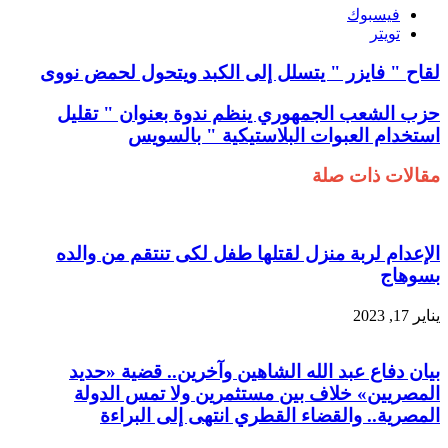
فيسبوك
تويتر
لقاح " فايزر " يتسلل إلى الكبد ويتحول لحمض نووى
حزب الشعب الجمهوري ينظم ندوة بعنوان " تقليل
استخدام العبوات البلاستيكية " بالسويس
مقالات ذات صلة
الإعدام لربة منزل لقتلها طفل لكى تنتقم من والده
بسوهاج
يناير 17, 2023
بيان دفاع عبد الله الشاهين وآخرين.. قضية «حديد
المصريين» خلاف بين مستثمرين ولا تمس الدولة
المصرية.. والقضاء القطري انتهى إلى البراءة