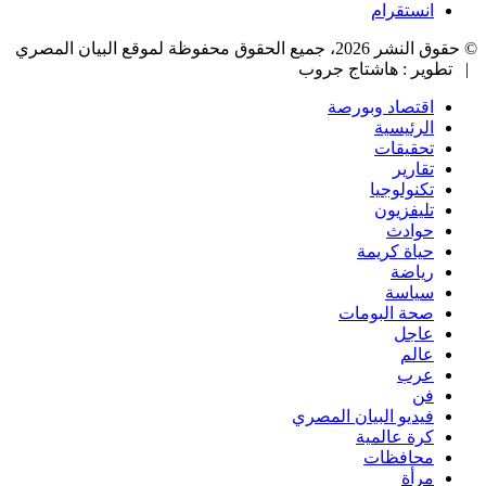
انستقرام
© حقوق النشر 2026، جميع الحقوق محفوظة لموقع البيان المصري
| تطوير : هاشتاج جروب
اقتصاد وبورصة
الرئيسية
تحقيقات
تقارير
تكنولوجيا
تليفزيون
حوادث
حياة كريمة
رياضة
سياسة
صحة البومات
عاجل
عالم
عرب
فن
فيديو البيان المصري
كرة عالمية
محافظات
مرأة