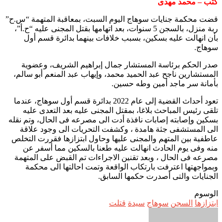
كتب – محمد مهدى
قضت محكمة جنايات سوهاج اليوم السبت، بمعاقبة المتهمة “س.ح”
ربة منزل، بالسجن 5 سنوات، بعد اتهامها بقتل المجنى عليه “ح.أ”،
بأن انهالت عليه بسكين، بسبب خلافات بينهما بدائرة قسم أول
سوهاج.
صدر الحكم برئاسة المستشار جمال إبراهيم الشريف، وعضوية
المستشارين ناجح عبد الحميد محمد، وإيهاب عبد المنعم أبو سالم،
بأمانة سر ماجد أمين وطه حسين.
تعود أحداث القضية إلى عام 2022 بدائرة قسم أول سوهاج، عندما
تلقى رئيس المباحث بلاغا، بمقتل المجنى عليه بعد التعدى عليه
بسكين وإصابته إصابات نافذة أدت الى مصرعه فى الحال، وتم نقله
الى المستشفى جثة هامدة ، وكشفت التحريات الى وجود علاقة
عاطفية بين المتهم والمجنى عليها وحاول ابتزازها فقررت التخلص
منه وفى يوم الحادث انهالت عليه طعنا بالسكين مما أسفر عن
مصرعه فى الحال ، وبعد تقنين الاجراءات تم القبض على المتهمة
وبمواجهتها اعترفت بارتكاب الواقعة وتمت احالتها الى محكمة
الجنايات والتى أصدرت حكمها السابق.
الوسوم
ابتزازها
السجن
سوهاج
سيدة
قتلت