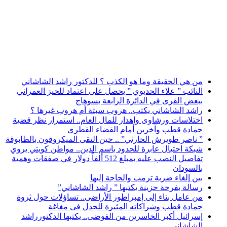
أخبار عاجلة
من هي الحقيقة وما هو الكذب ؟ للدكتور راشد الشاشاني
النائب ” علاء الحديوي ” يحصل على اعتماد للحيز العمراني
ببعض القرى في الدائرة الرابعة بسوهاج
راشد الشاشاني يكتب.. هروب سبتة أم هروب غيرها ؟
اختلاسات ورشاوى وإهدار للمال العام.. استمرار نظر قضية
حمادة قطب وآخرين أمام القضاء القطرى
” ناصر طويرش الحارثي” .. حين التقى الميكروفون بالطابوقة
شبكة احتيال عابرة للحدود باسم الدين.. مواطن كويتي يروي
تفاصيل النصب عليه بمبلغ 512 ألفاً دولار في صفقات وهمية
بالسودان
بين إلغاء ضربة ترمب والحاجة إليها
رسالة بفرحة حزينة يكتبها ” راشد الشاشاني”
من عامل بناء إلى إمبراطور الأراضى.. تساؤلات حول ثروة
حمادة قطب وشراكاته المثيرة للجدل فى مغاغة
إسرائيل أكبر الخاسرين من الفوضى.. يكتبها الدكتورراشد
الشاشاني