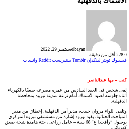
الأسماك بالدقهلية
elbayan
سبتمبر 29, 2022
0
228
أقل من دقيقة
فيسبوك
تويتر
لينكدإن
بينتيريست
واتساب
كتب – مها عبدالناصر
لقى شخص فى العقد السادس من عمره مصرعه صعقًا بالكهرباء
أثناء جلوسه لصيد الأسماك أمام ترعة بمدينة نبروه بمحافظة
الدقهلية.
وتلقى اللواء مروان حبيب، مدير أمن الدقهلية، إخطارًا من مدير
المباحث الجنائية، يفيد بورود إشارة من مستشفى نبروه المركزى
بوصول “رأفت.ا.ع” 68 سنة – عامل زراعى، جثة هامدة نتيجة صعق
كهربائى.