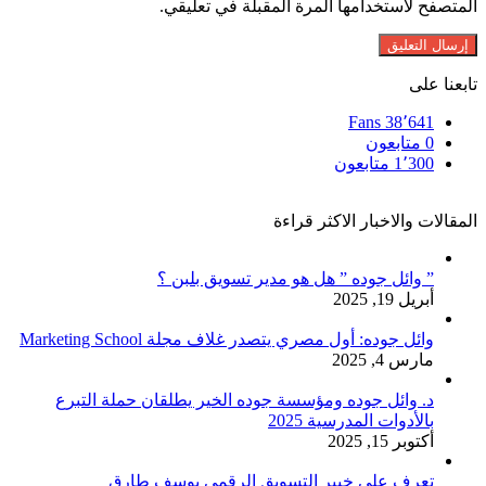
المتصفح لاستخدامها المرة المقبلة في تعليقي.
تابعنا على
Fans
38٬641
0
متابعون
1٬300
متابعون
المقالات والاخبار الاكثر قراءة
” وائل جوده ” هل هو مدير تسويق بلبن ؟
أبريل 19, 2025
وائل جوده: أول مصري يتصدر غلاف مجلة Marketing School
مارس 4, 2025
د. وائل جوده ومؤسسة جوده الخير يطلقان حملة التبرع
بالأدوات المدرسية 2025
أكتوبر 15, 2025
تعرف على خبير التسويق الرقمي يوسف طارق