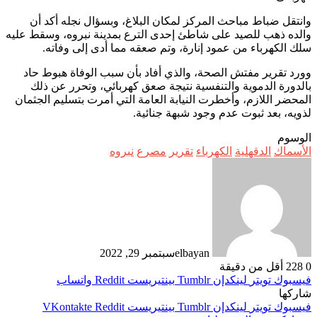
وانتقل ضباط مباحث المركز لمكان البلاغ، وبسؤال نجله أكد أن
والده ذهب للصيد على شاطئ إحدى الترع بمدينة نبروه، وسقط عليه
سلك الكهرباء من عمود إنارة، وتم صعقه مما أدى إلى وفاته.
وورد تقرير مفتش الصحة، والذي أفاد بأن سبب الوفاة هبوط حاد
بالدورة الدموية والتنفسية نتيجة صعق كهربائي، وتحرر عن ذلك
المحضر اللازم، وأخطرت النيابة العامة التي أمرت بتسليم الجثمان
لذويه، بعد ثبوت عدم وجود شبهة جنائية.
الوسوم
الأسماك
الدقهلية
الكهرباء
تقرير
‏مصرع
نبروه
elbayan
سبتمبر 29, 2022
0
228
أقل من دقيقة
فيسبوك
تويتر
لينكدإن
بينتيريست
واتساب
شاركها
فيسبوك
تويتر
لينكدإن
بينتيريست