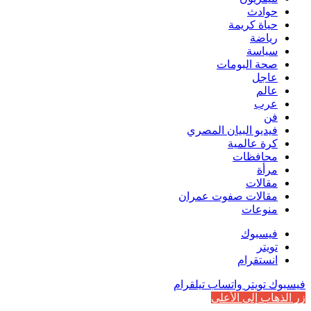
حوادث
حياة كريمة
رياضة
سياسة
صحة البومات
عاجل
عالم
عرب
فن
فيديو البيان المصري
كرة عالمية
محافظات
مرأة
مقالات
مقالات صفوت عمران
منوعات
فيسبوك
تويتر
انستقرام
فيسبوك
تويتر
واتساب
تيلقرام
زر الذهاب إلى الأعلى