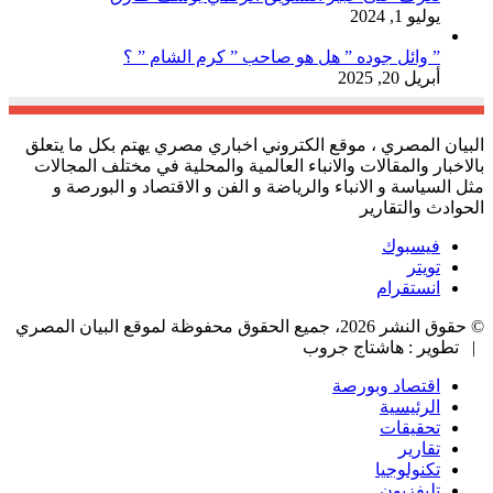
يوليو 1, 2024
” وائل جوده ” هل هو صاحب ” كرم الشام ” ؟
أبريل 20, 2025
البيان المصري ، موقع الكتروني اخباري مصري يهتم بكل ما يتعلق
بالاخبار والمقالات والانباء العالمية والمحلية في مختلف المجالات
مثل السياسة و الانباء والرياضة و الفن و الاقتصاد و البورصة و
الحوادث والتقارير
فيسبوك
تويتر
انستقرام
© حقوق النشر 2026، جميع الحقوق محفوظة لموقع البيان المصري
| تطوير : هاشتاج جروب
اقتصاد وبورصة
الرئيسية
تحقيقات
تقارير
تكنولوجيا
تليفزيون