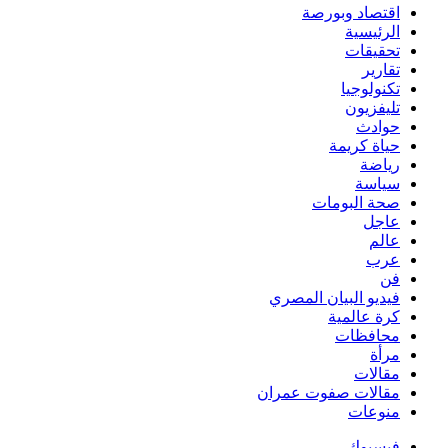
اقتصاد وبورصة
الرئيسية
تحقيقات
تقارير
تكنولوجيا
تليفزيون
حوادث
حياة كريمة
رياضة
سياسة
صحة البومات
عاجل
عالم
عرب
فن
فيديو البيان المصري
كرة عالمية
محافظات
مرأة
مقالات
مقالات صفوت عمران
منوعات
فيسبوك