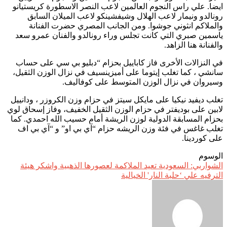
ايضا. علي راس النجوم العالمين لاعب النصر الاسطورة كريستيانو
رونالدو ونيمار لاعب الهلال وشيفشينكو لاعب الميلان السابق
والملاكم انثوني جوشوا. ومن الجانب المصري حضرت الفنانة
ياسمين صبري التي كانت تجلس وراء رونالدو والفنان عمرو سعد
والفنانة هنا الزاهد.
في النزالات الأخرى فاز كاباييل بحزام “دبليو بي سي على حساب
سانشي ، كما تغلب إيتوما على أميزينسيف في نزال الوزن الثقيل،
وسيروان في نزال الوزن المتوسط على كوفاليف.
تغلب ديفيد نيكيا على مايكل سيتز في حزام وزن الكروزر ، ودانييل
لابين على بوديفتر في حزام الوزن الثقيل الخفيف، وفاز إسحاق لوي
بحزام المسابقة الدولية لوزن الريشة أمام حسيب الله احمدي. كما
تغلب غاغس في فئة وزن الريشه حزام “آي بي او” و “آي بي اف
على كوردينا.
الوسوم
الشواربي: السعودية تعيد الملاكمة لعصورها الذهبية واشكر هيئة
الترفيه علي ‘حلبة النار' الخيالية