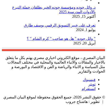
د. وائل جوده ومؤسسة جوده الخير يطلقان حملة التبرع
بالأدوات المدرسية 2025
أكتوبر 15, 2025
تعرف على خبير التسويق الرقمي يوسف طارق
يوليو 1, 2024
” وائل جوده ” هل هو صاحب ” كرم الشام ” ؟
أبريل 20, 2025
البيان المصري ، موقع الكتروني اخباري مصري يهتم بكل ما يتعلق
بالاخبار والمقالات والانباء العالمية والمحلية في مختلف المجالات
مثل السياسة و الانباء والرياضة و الفن و الاقتصاد و البورصة و
الحوادث والتقارير
فيسبوك
تويتر
انستقرام
© حقوق النشر 2026، جميع الحقوق محفوظة لموقع البيان المصري
| تطوير : هاشتاج جروب