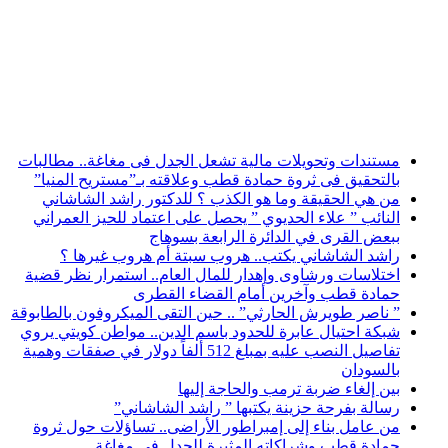
أخبار عاجلة
مستندات وتحويلات مالية تشعل الجدل فى مغاغة.. مطالبات
بالتحقيق فى ثروة حمادة قطب وعلاقته بـ”مستريح المنيا”
من هي الحقيقة وما هو الكذب ؟ للدكتور راشد الشاشاني
النائب ” علاء الحديوي ” يحصل على اعتماد للحيز العمراني
ببعض القرى في الدائرة الرابعة بسوهاج
راشد الشاشاني يكتب.. هروب سبتة أم هروب غيرها ؟
اختلاسات ورشاوى وإهدار للمال العام.. استمرار نظر قضية
حمادة قطب وآخرين أمام القضاء القطرى
” ناصر طويرش الحارثي” .. حين التقى الميكروفون بالطابوقة
شبكة احتيال عابرة للحدود باسم الدين.. مواطن كويتي يروي
تفاصيل النصب عليه بمبلغ 512 ألفاً دولار في صفقات وهمية
بالسودان
بين إلغاء ضربة ترمب والحاجة إليها
رسالة بفرحة حزينة يكتبها ” راشد الشاشاني”
من عامل بناء إلى إمبراطور الأراضى.. تساؤلات حول ثروة
حمادة قطب وشراكاته المثيرة للجدل فى مغاغة