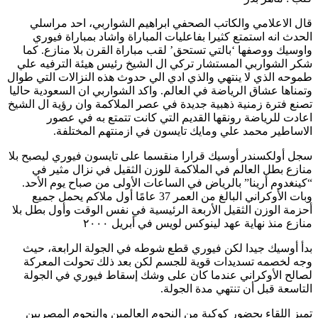
قال الاعلامي والكاتب الصحفي ابراهيم الشواربي، احد مراسلي
الحدث انه استمتع كثيرا بفاعليات المباراة واشاد بمباراة فيوري
واوسيك ووصفها ‘بالتي تستحق’ لقب مباراة القرن بلا منازع. كما
شكر الشواربي المستشار تركي ال الشيخ رئيس هيئة الترفيه علي
طموحه الذي لا ينتهي والذي ادي الي حدوث هذه النزالات التي طوال
وتمناها عشاق الرياضة في العالم. واكد الشواربي ان السعودية حاليا
تصنع فترة زمنية ذهبية جديدة في عصر الملاكمة وان رؤية ال الشيخ
اعادت للرياضة رونقها القديم التي كانت تتمتع به في عصور
الاساطير محمد علي ومايك تايسون في ازمنتهم المختلفة.
سجل أولكسندر أوسيك قرارا منقسما على تايسون فيوري ليصبح بلا
منازع بطل العالم في الملاكمة للوزن الثقيل في نزال مثير في
“كينغدوم أرينا” بالرياض في الساعات الأولى من صباح يوم الأحد.
وبات الأوكراني البالغ من العمر 37 عامًا أول ملاكم يحمل جميع
أحزمة الوزن الثقيل الأربعة الرئيسية في نفس الوقت وأول بطل بلا
منازع منذ نهاية عهد لينوكس لويس في أبريل ٢٠٠٠
بدأ أوسيك جيدا لكن فيوري قطع شوطه في الجولة الرابعة، حيث
وجه لخصمه تسديدات قوية للجسم لكن بعد ذلك تحولت المعركة
لصالح الأوكراني عندما كان على وشك إسقاط فيوري في الجولة
التاسعة قبل أن تنتهي مدة الجولة.
تميز اللقاء بحضور كوكبة من النجوم العالمين والنجوم المصريين