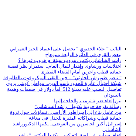
أخبار عاجلة
النائب ” علاء الحديوي ” يحصل على اعتماد للحيز العمراني
ببعض القرى في الدائرة الرابعة بسوهاج
راشد الشاشاني يكتب.. هروب سبتة أم هروب غيرها ؟
اختلاسات ورشاوى وإهدار للمال العام.. استمرار نظر قضية
حمادة قطب وآخرين أمام القضاء القطرى
” ناصر طويرش الحارثي” .. حين التقى الميكروفون بالطابوقة
شبكة احتيال عابرة للحدود باسم الدين.. مواطن كويتي يروي
تفاصيل النصب عليه بمبلغ 512 ألفاً دولار في صفقات وهمية
بالسودان
بين إلغاء ضربة ترمب والحاجة إليها
رسالة بفرحة حزينة يكتبها ” راشد الشاشاني”
من عامل بناء إلى إمبراطور الأراضى.. تساؤلات حول ثروة
حمادة قطب وشراكاته المثيرة للجدل فى مغاغة
إسرائيل أكبر الخاسرين من الفوضى.. يكتبها الدكتورراشد
الشاشاني
اتفاق حماس في لعبة التعاكس.. يكتبها الدكتور ” راشد