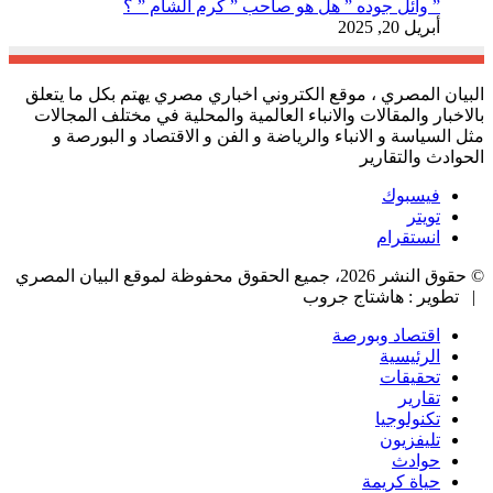
” وائل جوده ” هل هو صاحب ” كرم الشام ” ؟
أبريل 20, 2025
البيان المصري ، موقع الكتروني اخباري مصري يهتم بكل ما يتعلق
بالاخبار والمقالات والانباء العالمية والمحلية في مختلف المجالات
مثل السياسة و الانباء والرياضة و الفن و الاقتصاد و البورصة و
الحوادث والتقارير
فيسبوك
تويتر
انستقرام
© حقوق النشر 2026، جميع الحقوق محفوظة لموقع البيان المصري
| تطوير : هاشتاج جروب
اقتصاد وبورصة
الرئيسية
تحقيقات
تقارير
تكنولوجيا
تليفزيون
حوادث
حياة كريمة