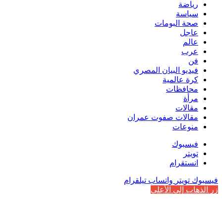
رياضة
سياسة
صحة البومات
عاجل
عالم
عرب
فن
فيديو البيان المصري
كرة عالمية
محافظات
مرأة
مقالات
مقالات صفوت عمران
منوعات
فيسبوك
تويتر
انستقرام
فيسبوك
تويتر
واتساب
تيلقرام
زر الذهاب إلى الأعلى