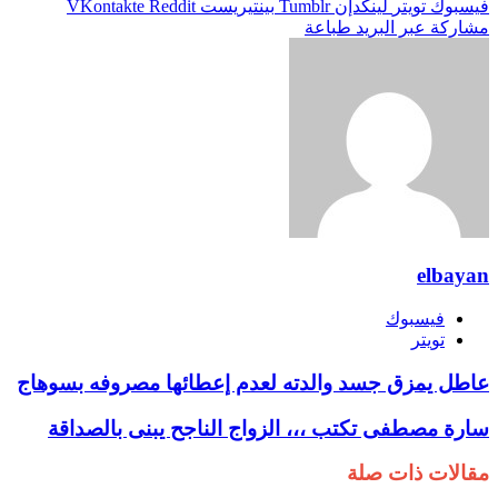
فيسبوك
تويتر
لينكدإن
بينتيريست
مشاركة عبر البريد
طباعة
elbayan
فيسبوك
تويتر
عاطل يمزق جسد والدته لعدم إعطائها مصروفه بسوهاج
سارة مصطفى تكتب ،،، الزواج الناجح يبنى بالصداقة
مقالات ذات صلة