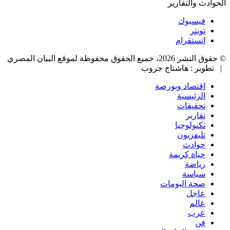
الحوادث والتقارير
فيسبوك
تويتر
انستقرام
© حقوق النشر 2026، جميع الحقوق محفوظة لموقع البيان المصري
| تطوير : هاشتاج جروب
اقتصاد وبورصة
الرئيسية
تحقيقات
تقارير
تكنولوجيا
تليفزيون
حوادث
حياة كريمة
رياضة
سياسة
صحة البومات
عاجل
عالم
عرب
فن