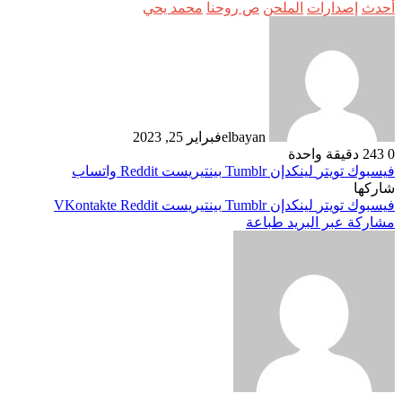
أحدث
إصدارات
الملحن
ص روحنا
محمد يحي
elbayan
فبراير 25, 2023
0
243
دقيقة واحدة
فيسبوك
تويتر
لينكدإن
بينتيريست
واتساب
شاركها
فيسبوك
تويتر
لينكدإن
بينتيريست
مشاركة عبر البريد
طباعة