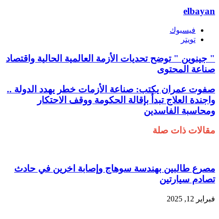
elbayan
فيسبوك
تويتر
" جينوين " توضح تحديات الأزمة العالمية الحالية واقتصاد
صناعة المحتوى
صفوت عمران يكتب: صناعة الأزمات خطر يهدد الدولة ..
واجندة العلاج تبدأ بإقالة الحكومة ووقف الاحتكار
ومحاسبة الفاسدين
مقالات ذات صلة
مصرع طالبين بهندسة سوهاج وإصابة اخرين في حادث
تصادم سيارتين
فبراير 12, 2025