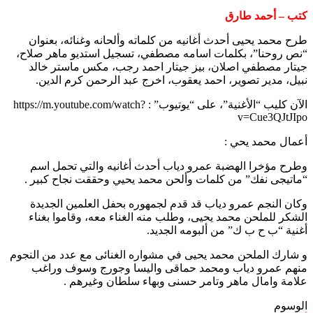
كتب – أحمد طارق
طرح محمد يحيى أحدث أغانيه من كلماته وألحانه وغنائه، بعنوان
“نص روحنا”، بكلمات اسامه مصطفي، تسجيل استديو ماهر صلاح،
جيتار مصطفي اصلان، بيز جيتار احمد رجب، مكس ماستر خالد
نبيل، مدير تصوير، احمد يعقوب، اخرج عبد الرحمن كرم الدين.
الآن كليب “الأغنية”، على “يوتيوب” : https://m.youtube.com/watch?
v=Cue3QJtJIpo
أعمال محمد يحي :
وطرح مؤخرا الهضبة عمرو دياب أحدث أغانيه والتي تحمل اسم
“ماتيجى نفك” من كلمات وألحن محمد يحيي وحققت نجاح كبير .
وكان النجم عمرو دياب قد قدم لجمهوره بحفل العلمين الجديدة
الشكر للملحن محمد يحيى، وطلب منه الغناء معه، وقاموا بغناء
أغنية “ب ح ب ك” من ألبومه الجديد.
و شارك الملحن محمد يحيى في مشواره الغنائى مع عدد من النجوم
منهم عمرو دياب ومحمد حماقى واليسا وجورج وسوف وراغب
علامة وامال ماهر وتامر حسنى وبهاء سلطان وغيرهم .
الوسوم