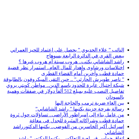
أخبار عاجلة
النائب ” علاء الحديوي ” يحصل على اعتماد للحيز العمراني
ببعض القرى في الدائرة الرابعة بسوهاج
راشد الشاشاني يكتب.. هروب سبتة أم هروب غيرها ؟
اختلاسات ورشاوى وإهدار للمال العام.. استمرار نظر قضية
حمادة قطب وآخرين أمام القضاء القطرى
” ناصر طويرش الحارثي” .. حين التقى الميكروفون بالطابوقة
شبكة احتيال عابرة للحدود باسم الدين.. مواطن كويتي يروي
تفاصيل النصب عليه بمبلغ 512 ألفاً دولار في صفقات وهمية
بالسودان
بين إلغاء ضربة ترمب والحاجة إليها
رسالة بفرحة حزينة يكتبها ” راشد الشاشاني”
من عامل بناء إلى إمبراطور الأراضى.. تساؤلات حول ثروة
حمادة قطب وشراكاته المثيرة للجدل فى مغاغة
إسرائيل أكبر الخاسرين من الفوضى.. يكتبها الدكتورراشد
الشاشاني
اتفاق حماس في لعبة التعاكس.. يكتبها الدكتور ” راشد