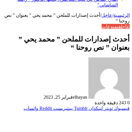
الشاشاني”
الرئيسية
/
عاجل
/
أحدث إصدارات للملحن ” محمد يحي ” بعنوان ” نص
روحنا “
عاجل
فن
منوعات
أحدث إصدارات للملحن ” محمد يحي ”
بعنوان ” نص روحنا “
elbayan
فبراير 25, 2023
0
243
دقيقة واحدة
فيسبوك
تويتر
لينكدإن
بينتيريست
واتساب