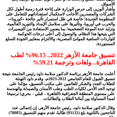
الأسواق.
وأشار الوزير، إلى حرص الوزارة على إتاحة فترة زمنية أطول لكل
الشركات والمصدرين الأجانب لاستكمال استعداداتهم للتعامل على
المنظومة الجديدة؛ خاصة في ظل استمرار تأثير جائحة «كورونا»،
والحرب في أوروبا، وتأثيرها على سلاسل الإمداد والتوريد العالمية،
وتزايد حدة الموجة التضخمية؛ بما يضمن الاستفادة من التيسيرات
التي يتيحها هذا النظام، والوصول إلى أعلى درجات الحوكمة
للواردات السلعية للموانئ المصرية، والالتزام بمعايير الجودة للسلع
المستوردة.
تنسيق جامعة الأزهر 2022.. 96.15% لطب
القاهرة.. ولغات وترجمة 59.21%
أعلنت جامعة الأزهر برئاسة الدكتور سلامة داود رئيس الجامعة نتيجة
تنسيق القبول للعام الجامعي 2022-2023م، وقدم داود التهنئة
للطلاب الجدد والشكر للقائمين على مكتب التنسيق، مؤكدا على
توحيد الحد الأدنى لكليات الطب وطب الأسنان والصيدلة والهندسة
على مستوى المنطقة الجغرافية (القاهرة – قبلي – بحري) ترسيخا
لمبدأ المساواة بين أبنائنا الطلاب والطالبات.
وقال الدكتور سلامة داود، رئيس جامعة الأزهر، إن إجمالى عدد
الناجحين بالثانوية بلغ (93132) طالبا، تقدم منهم للتنسيق (78085)