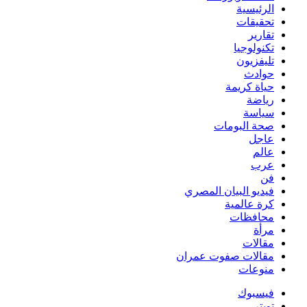
الرئيسية
تحقيقات
تقارير
تكنولوجيا
تليفزيون
حوادث
حياة كريمة
رياضة
سياسة
صحة البومات
عاجل
عالم
عرب
فن
فيديو البيان المصري
كرة عالمية
محافظات
مرأة
مقالات
مقالات صفوت عمران
منوعات
فيسبوك
تويتر