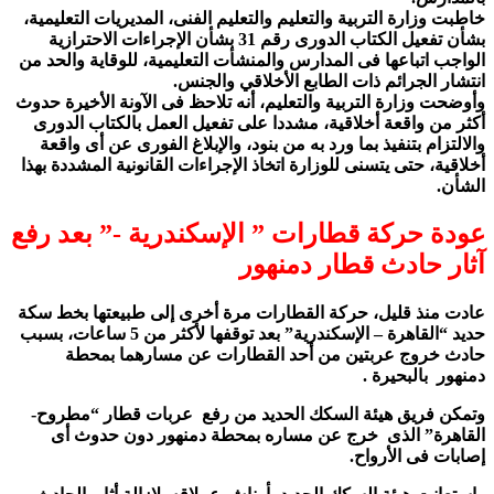
خاطبت وزارة التربية والتعليم والتعليم الفنى، المديريات التعليمية،
بشأن تفعيل الكتاب الدورى رقم 31 بشأن الإجراءات الاحترازية
الواجب اتباعها فى المدارس والمنشأت التعليمية، للوقاية والحد من
انتشار الجرائم ذات الطابع الأخلاقي والجنس.
وأوضحت وزارة التربية والتعليم، أنه تلاحظ فى الآونة الأخيرة حدوث
أكثر من واقعة أخلاقية، مشددا على تفعيل العمل بالكتاب الدورى
والالتزام بتنفيذ بما ورد به من بنود، والإبلاغ الفورى عن أى واقعة
أخلاقية، حتى يتسنى للوزارة اتخاذ الإجراءات القانونية المشددة بهذا
الشأن.
عودة حركة قطارات ” الإسكندرية -” بعد رفع
آثار حادث قطار دمنهور
عادت منذ قليل، حركة القطارات مرة أخرى إلى طبيعتها بخط سكة
حديد “القاهرة – الإسكندرية” بعد توقفها لأكثر من 5 ساعات، بسبب
حادث خروج عربتين من أحد القطارات عن مسارهما بمحطة
دمنهور بالبحيرة .
وتمكن فريق هيئة السكك الحديد من رفع عربات قطار “مطروح-
القاهرة” الذى خرج عن مساره بمحطة دمنهور دون حدوث أى
إصابات فى الأرواح.