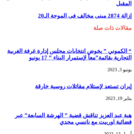
المقبل
إزالة 2874 مبنى مخالف فى الموجة الـ20
مقالات ذات صلة
“ الكموني ” يخوض انتخابات مجلس إدارة غرفة الغربية
التجارية بقائمة”معاً لإستمرار البناء ” 17 يونيو
يونيو 3, 2023
إيران تستعد لإستلام مقاتلات روسية خارقة
يناير 19, 2023
هبة عبد العزيز تناقش قضية ” الهرشة السابعة” عبر
فضائية اوربيت مع نانسي مجدي
أبريل 13, 2023