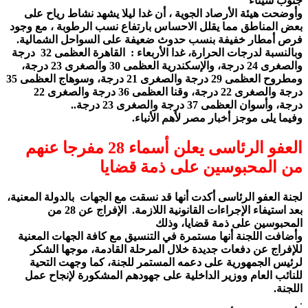
جنوب سيناء
وأوضحت هيئة الأرصاد الجوية ، أن غدا ليلا يشهد نشاط رياح على
بعض المناطق مما يقلل الاحساس بارتفاع نسب الرطوبة ، مع وجود
فرص أمطار خفيفة بنسب حدوث ضعيفة على السواحل الشمالية.
وبالنسبة لدرجات الحرارة، غدا الأربعاء : القاهرة العظمى 32 درجة
والصغرى 24 درجة، والإسكندرية العظمى 30 والصغرى 23 درجة،
ومطروح العظمى 29 درجة والصغرى 21 درجة، وسوهاج العظمى 35
درجة والصغرى 22 درجة، وقنا العظمى 36 درجة والصغرى 22
درجة، وأسوان العظمى 37 درجة والصغرى 23 درجة..
وفيما يلى موجز أخبار مصر لأهم الأنباء.
العفو الرئاسى يعلن أسماء 28 مفرجا عنهم
من المحبوسين على ذمة قضايا
لجنة العفو الرئاسى أكدت أنها قد نسقت مع الجهات بالدولة المعنية،
بعد استيفاء الإجراءات القانونية اللازمة. الإفراج عن 28 من
المحبوسين على ذمة قضايا، وذلك
وأضافت اللجنة أنها مستمرة في التنسيق مع كافة الجهات المعنية
للإفراج عن دفعات جديدة خلال المرحلة القادمة، موجها الشكر
لرئيس الجمهورية على دعمه المستمر للجنة، كما وجهت التحية
للنائب العام ووزير الداخلية على جهودهم المشكورة لإنجاح عمل
اللجنة.
.