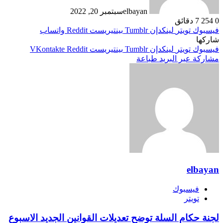
elbayan
سبتمبر 20, 2022
0
254
7 دقائق
فيسبوك
تويتر
لينكدإن
بينتيريست
واتساب
شاركها
فيسبوك
تويتر
لينكدإن
بينتيريست
مشاركة عبر البريد
طباعة
elbayan
فيسبوك
تويتر
لجنة حكام السلة توضح تعديلات القوانين الجديد الاسبوع