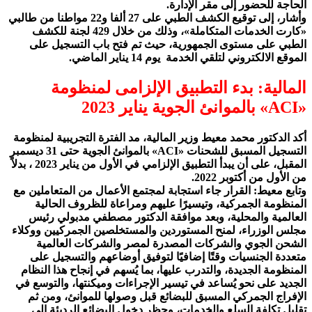
الحاجة للحضور إلى مقر الإدارة.
وأشار، إلى توقيع الكشف الطبي على 27 ألفا و22 مواطنا من طالبي
«كارت الخدمات المتكاملة»، وذلك من خلال 429 لجنة للكشف
الطبي على مستوى الجمهورية، حيث تم فتح باب التسجيل على
الموقع الالكتروني لتلقي الخدمة يوم 14 يناير الماضي.
المالية: بدء التطبيق الإلزامى لمنظومة
«ACI» بالموانئ الجوية يناير 2023
أكد الدكتور محمد معيط وزير المالية، مد الفترة التجريبية لمنظومة
التسجيل المسبق للشحنات «ACI» بالموانئ الجوية حتى 31 ديسمبر
المقبل، على أن يبدأ التطبيق الإلزامي في الأول من يناير 2023 ، بدلاً
من الأول من أكتوبر 2022.
وتابع معيط: القرار جاء استجابة لمجتمع الأعمال من المتعاملين مع
المنظومة الجمركية، وتيسيرًا عليهم ومراعاة للظروف الحالية
العالمية والمحلية، وبعد موافقة الدكتور مصطفي مدبولي رئيس
مجلس الوزراء، لمنح المستوردين والمستخلصين الجمركيين ووكلاء
الشحن الجوي والشركات المصدرة لمصر والشركات العالمية
متعددة الجنسيات وقتًا إضافيًا لتوفيق أوضاعهم والتسجيل على
المنظومة الجديدة، والتدرب عليها، بما يُسهم في إنجاح هذا النظام
الجديد على نحو يُساعد في تيسير الإجراءات وميكنتها، والتوسع في
الإفراج الجمركي المسبق للبضائع قبل وصولها للموانئ، ومن ثم
تقليل تكلفة السلع والخدمات، وحظر دخول البضائع الرديئة إلى