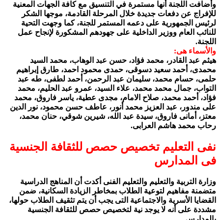
وأضافت اللجنة أنها مستمرة في التنسيق مع كافة الجهات المعنية
للإفراج عن دفعات جديدة خلال المرحلة القادمة، موجها الشكر
لرئيس الجمهورية على دعمه المستمر للجنة، كما وجهت التحية
للنائب العام ووزير الداخلية على جهودهم المشكورة لإنجاح عمل
اللجنة.
والأسماء هى:
هيثم عبد القادر، محمد فؤاد، حسن عبد الوهاب، محمد السيد
محمدى، أحمد سعيد دسوقى، حمدى محمود احمد، طارق إبراهيم
حلمى، حسام محمد، سليمان عبد الرحمن، أحمد لطفى، طه عبد
التواب، جمال محمد محمد، علاء السيد، عمرو عبد الحليم، محمد
فؤاد، أحمد محمد، صلاح الامام، مجدى عطية، ياسر فاروق، محمد
على مندور، عبد العزيز محمد أنور، عاطف حسن محمود، نور الدين
معتز، أمانى فاروق، سيدة عبد الله، شيرين شوقي، حنان محمد،
رحاب محمد هاشم العرابى.
نفى التعليم تخصيص حصص للثقافة الجنسية
فى المدارس
وزارة التربية والتعليم والتعليم الفنى أكدت أن المناهج الدراسية
متضمنة مفاهيم لتوعية الطلاب بمخاطر الزيادة السكانية، ضمن
القضايا الأسرية والاجتماعية التى يجب أن يتم تثقيف الطلاب حولها،
مشددة على أنه لا يوجد نية لتخصيص حصص للثقافة الجنسية
بالمدارس.