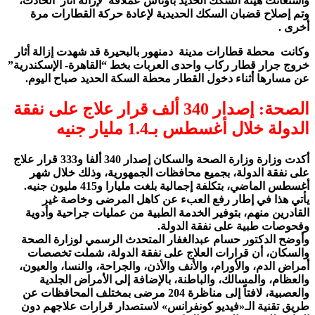
واستعانت هيئة السكك الحديد بأوناش عملاقه لإزالة أثار الحادث،
وتم إصلاح قضبان السكك الحديدية لإعادة حركة القطارات مرة
أخرى .
وكانت محطة قطارات مدينة دمنهور بالبحيرة قد شهدت إزالة أثار
خروج جرار قطار ركاب واحدى العربات بخط “القاهرة- الإسكندرية”
عن مسارها أثناء دخول القطار محطة السكة الحديد صباح اليوم.
الصحة: إصدار 340 ألف قرار علاج على نفقة
الدولة خلال أغسطس بـ1.4 مليار جنيه
أكدت وزارة وزارة الصحة والسكان إصدار 340 ألفا و333 قرار علاج
على نفقة الدولة، بجميع محافظات الجمهورية، وذلك خلال شهر
أغسطس الماضي، بتكلفة إجمالية بلغت مليارا و415 مليون جنيه.
يأتي هذا في إطار رفع العبء عن كاهل المرضى وخاصة غير
القادرين منهم، بتوفير الخدمة الطبية من عمليات جراحية وأدوية
وفحوصات طبية على نفقة الدولة.
وأوضح الدكتور حسام عبدالغفار المتحدث الرسمي لوزارة الصحة
والسكان، أن قرارات العلاج على نفقة الدولة، شملت تخصصات
أمراض الدم، والأورام، والأنف والأذن، والجراحة، والنسا، والعيون،
والعظام، والمسالك، والباطنة، بالإضافة إلى الأمراض الجلدية
والعصبية، لافتاً إلى مناظرة 204 مرضى بمختلف المحافظات عن
طريق تقنية الـ«فيديو كونفرانس» لاستصدار قرارات علاجهم دون