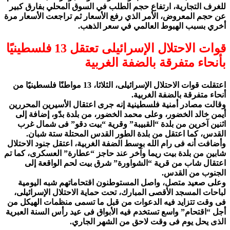
للغرف التجارية، ارتفاع حجم الطلب في السوق المحلي بفارق كبير
عن حجم المعروض، الأمر الذي رفع الأسعار ثم تراجعت الأسعار مرة
أخري بسبب الهبوط العالمي في سعر الذهب.
قوات الاحتلال الإسرائيلى تعتقل 13 فلسطينيًا
بأنحاء متفرقة بالضفة الغربية
اعتقلت قوات الاحتلال الإسرائيلى، الثلاثا، 13 مواطنًا فلسطينيًا من
أنحاء متفرقة بالضفة الغربية.
وقالت مصادر أمنية فلسطينية إنه جرى اعتقال الأسيرين المحررين
أيمن خالد الخضور، وعلى محمد الخضور، من بلدة بدّو، إضافة إلى
اثنين آخرين من بلدة “القبيبة” وقرية “بيت دقو” فى شمال غرب
القدس، كما اعتقل من بلدة الطور القدس المحتلة ستة شبان.
وأضافت أنه فى رام الله بوسط الضفة الغربية، اعتقل جنود الاحتلال
شابين من بلدة بيت ريما وآخر عند حاجز “عطارة” العسكرى، كما تم
اعتقال شاب من قرية “الشواورة” شرق بيت لحم الواقعة إلى
الجنوب من القدس.
وعلى صعيد متصل، واصل المستوطنون اقتحاماتهم شبه اليومية
لباحات المسجد الأقصى المبارك، تحت حماية الاحتلال الإسرائيلى،
فى وقت تتزايد فيه الدعوات من قبل ما تسمى منظمات الهيكل من
أجل “اقتحام” واسع تستخدم فيه الأبواق فى عيد رأس السنة العبرية
الذى يحل يوم فى وقت لاحق من الشهر الجاري.