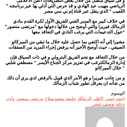
و فى سياق متصل من خلال بعض التصريحات اعلن الاعلامى
الرياضي مهيب عبد الهادي و قد حرص التي أدلي بها عبر برنامجه ”
اللعيب ” الذي ينقل عبر قناة إم بي سي مصر
في خلاف كبير مع المدير الفني للفريق الأول لكرة القدم بنادي
الزمالك فيريرا والتي أوضح من خلالها دخولها مع ”مرتضى منصور”
“حول التدعيمات التي يرغب النادي في التعاقد معها
مشيرا إلي أنه اكتفي بما حصل عليه خلال ما تبقي من الميركاتو
الصيفي ، حيث أوضح الأخير أنه يرفض إجراء المزيد من الصفقات
من خلال التعاقد مع نجم الفريق البترولي و في ذات السياق فإن
إدارة الزمالكترغب في تعزيز مركز الجناح الأيسر ” مصطفي شلبي
” خلال الميركاتو
و من جانب فيريرا و هو الأمر الذي قوبل بالرفض لذي يري أن ذلك
من شأنه ان يعرقل تطور شباب الزمالك
الوسوم
احمد حسن
الاهلى
الزمالك
خليفة محمدصلاح
مرتضى منصور
وادى
دجلة
يوسف حسن