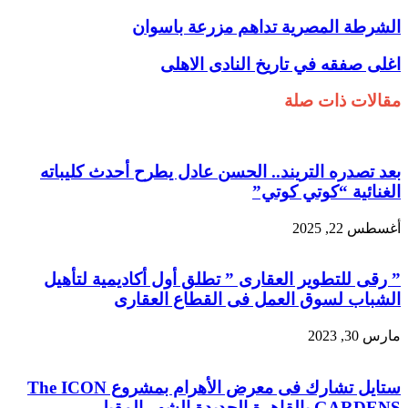
الشرطة المصرية تداهم مزرعة باسوان
اغلى صفقه في تاريخ النادى الاهلى
مقالات ذات صلة
بعد تصدره التريند.. الحسن عادل يطرح أحدث كليباته
الغنائية “كوتي كوتي”
أغسطس 22, 2025
” رقى للتطوير العقارى ” تطلق أول أكاديمية لتأهيل
الشباب لسوق العمل فى القطاع العقارى
مارس 30, 2023
ستايل تشارك فى معرض الأهرام بمشروع The ICON
GARDENS بالقاهرة الجديدة الشهر المقبل