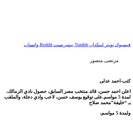
فيسبوك
تويتر
لينكدإن
بينتيريست
واتساب
مرتضى منصور
كتب-احمد عدلى
اعلن احمد حسن، قائد منتخب مصر
السابق، حصول نادي الزمالك،
لمدة 5 مواسم.على توقيع يوسف حسن، لاعب وادي دجلة، والملقب
بـ “خليفة”محمد صلاح
ولمدة 5 مواسم،