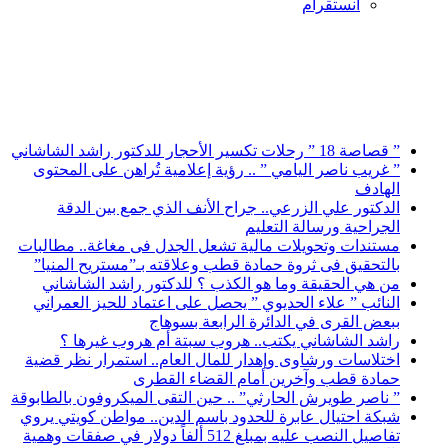
انستقرام
أخبار عاجلة
” قصاصة 18 ” رحلات تكسير الأحجار للدكتور راشد الشاشاني
” غريب ناصر اليامي ” .. رؤية إعلامية تُراهن على المحتوى
الهادف
الدكتور علي الزرعي.. جراح الأنف الذي جمع بين الدقة
الجراحية ورسالة التعليم
مستندات وتحويلات مالية تشعل الجدل فى مغاغة.. مطالبات
بالتحقيق فى ثروة حمادة قطب وعلاقته بـ”مستريح المنيا”
من هي الحقيقة وما هو الكذب ؟ للدكتور راشد الشاشاني
النائب ” علاء الحديوي ” يحصل على اعتماد للحيز العمراني
ببعض القرى في الدائرة الرابعة بسوهاج
راشد الشاشاني يكتب.. هروب سبتة أم هروب غيرها ؟
اختلاسات ورشاوى وإهدار للمال العام.. استمرار نظر قضية
حمادة قطب وآخرين أمام القضاء القطرى
” ناصر طويرش الحارثي” .. حين التقى الميكروفون بالطابوقة
شبكة احتيال عابرة للحدود باسم الدين.. مواطن كويتي يروي
تفاصيل النصب عليه بمبلغ 512 ألفاً دولار في صفقات وهمية