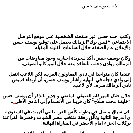
الاعب يوسف حسن
وكتب أحمد حسن عبر صفحته الشخصية على موقع التواصل
الاجتماعي “فيس بوك”الزمالك يحصل على توقيع يوسف حسن
والإعلان عن الصفقة خلال الساعات القليلة المقبلة
وكان يوسف حسن، أكد لـجريدة اخباريه وجود مفاوضات بين
الزمالك
ووادي دجلة، للتعاقد معه خلال الميركاتو الصيفي.
عندما كان متواجدا في نادي المقاولون العرب، لكن اللاعب انتقل
إلى وادي دجلة في النهايه وأشار يوسف حسن، أن ارتداء قميص
نادي الزمالك شرف لأي لاعب.
خلال خلال الميركاتو الصيفي الماضي و جدير بالذكر أن يوسف حسن
“خليفة محمد صلاح” كان قريبا من الانضمام إلى النادي الاهلى
،.
فى سياق متصل في بطولة كأس العرب التي أقيمت في السعودية
ي الدرجة الثانية وتألق رفقة منتخب مصر للشباب وخسرها الفراعنة
بركلات الجزاء امام الأخضر في المباراة النهائية.