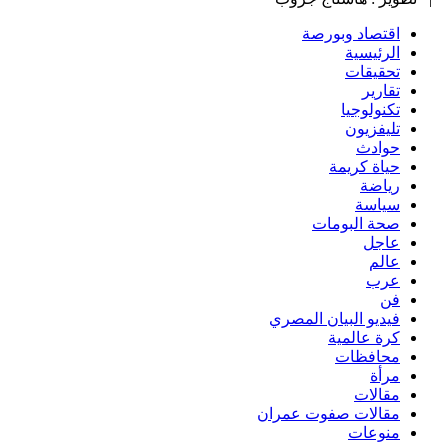
اقتصاد وبورصة
الرئيسية
تحقيقات
تقارير
تكنولوجيا
تليفزيون
حوادث
حياة كريمة
رياضة
سياسة
صحة البومات
عاجل
عالم
عرب
فن
فيديو البيان المصري
كرة عالمية
محافظات
مرأة
مقالات
مقالات صفوت عمران
منوعات