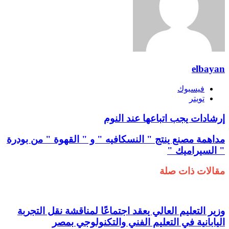
elbayan
فيسبوك
تويتر
إرشادات يجب اتباعها عند النوم
مداهمة مصنع ينتج " النسكافيه " و " القهوة " من بودرة
" السيراميك "
مقالات ذات صلة
وزير التعليم العالي يعقد اجتماعًا لمناقشة نقل التجربة
اليابانية في التعليم الفني والتكنولوجي بمصر