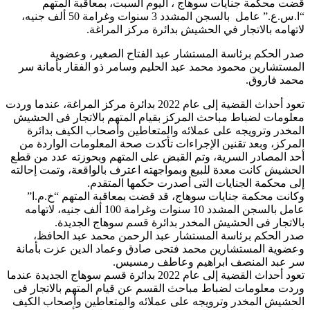
قضت محكمة جنايات سوهاج ، اليوم السبت، بمعاقبة المتهم
“ا.س.ع.” عامل بالسجن المشدد 3 سنوات وغرامة 50 ألف جنيه،
لاتهامه بالاتجار في الحشيش بدائرة مركز المراغة.
صدر الحكم برئاسة المستشار عبد الفتاح الصغير، وعضوية
المستشارين محمود محمد عبد الحليم وسامر ذو الفقار بأمانة سر
محمد فاروق.
تعود أحداث القضية إلى عام 2022 بدائرة مركز المراغة، عندما وردت
معلومات لضباط مباحث المركز بقيام المتهم بالاتجار فى الحشيش
المخدر وترويجه على عملائه والمتعاطين وأصحاب الكيف بدائرة
المركز، وبعد تقنين الإجراءات تأكدت صحة المعلومات الواردة من
أحد المصادر السرية، وتم القبض على المتهم وبحوزته عدد من قطع
الحشيش كانت معدة للبيع وبمواجهته اعترف بالواقعة، وتمت إحالته
إلى محكمة الجنايات التى أصدرت حكمها المتقدم.
وكانت محكمة جنايات سوهاج، قد قضت بمعاقبة المتهم “خ.م.ا”
عامل بالسجن المشدد 10 سنوات وغرامة 100 ألف جنيه، لاتهامه
بالاتجار فى الحشيش المخدر بدائرة قسم سوهاج الجديدة.
صدر الحكم برئاسة المستشار عبد الرحمن محمد عبد الحافظ،
وعضوية المستشارين محمد فتحى صادق وعماد الدين عزت بأمانة
سر عبد المنصف ابراهيم وعاطف رمسيس.
تعود أحداث القضية إلى عام 2022 بدائرة قسم سوهاج الجديدة عندما
وردت معلومات لضباط مباحث القسم عن قيام المتهم بالاتجار فى
الحشيش المخدر وترويجه على عملائه والمتعاطين وأصحاب الكيف