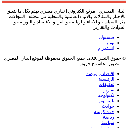
البيان المصري ، موقع الكتروني اخباري مصري يهتم بكل ما يتعلق
بالاخبار والمقالات والانباء العالمية والمحلية في مختلف المجالات
مثل السياسة و الانباء والرياضة و الفن و الاقتصاد و البورصة و
الحوادث والتقارير
فيسبوك
تويتر
انستقرام
© حقوق النشر 2026، جميع الحقوق محفوظة لموقع البيان المصري
| تطوير : هاشتاج جروب
اقتصاد وبورصة
الرئيسية
تحقيقات
تقارير
تكنولوجيا
تليفزيون
حوادث
حياة كريمة
رياضة
سياسة
صحة البومات