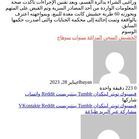
وراغبى الشراء بدائرة القسم، وبعد تقنين الإجراءات تأكدت صحة
المعلومات الواردة من أحد المصادر السرية وتم القبض على المتهم
وبحوزته 60 طربة حشيش كانت معدة للبيع، وبمواجهته اعترف
بالواقعة وتمت إحالته إلى محكمة الجنايات والتى أصدرت حكمها
السابق.
الوسوم
الحشيش
السجن
المراغة
سنوات
سوهاج
elbayan
يناير 28, 2023
0
223
دقيقة واحدة
فيسبوك
تويتر
لينكدإن
بينتيريست
واتساب
شاركها
فيسبوك
تويتر
لينكدإن
بينتيريست
مشاركة عبر البريد
طباعة