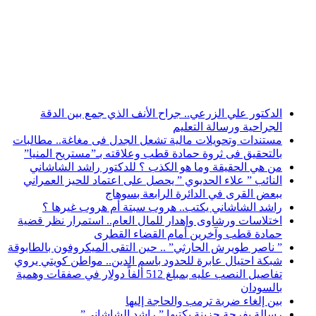
أخبار عاجلة
الدكتور علي الزرعي.. جراح الأنف الذي جمع بين الدقة
الجراحية ورسالة التعليم
مستندات وتحويلات مالية تشعل الجدل فى مغاغة.. مطالبات
بالتحقيق فى ثروة حمادة قطب وعلاقته بـ”مستريح المنيا”
من هي الحقيقة وما هو الكذب ؟ للدكتور راشد الشاشاني
النائب ” علاء الحديوي ” يحصل على اعتماد للحيز العمراني
ببعض القرى في الدائرة الرابعة بسوهاج
راشد الشاشاني يكتب.. هروب سبتة أم هروب غيرها ؟
اختلاسات ورشاوى وإهدار للمال العام.. استمرار نظر قضية
حمادة قطب وآخرين أمام القضاء القطرى
” ناصر طويرش الحارثي” .. حين التقى الميكروفون بالطابوقة
شبكة احتيال عابرة للحدود باسم الدين.. مواطن كويتي يروي
تفاصيل النصب عليه بمبلغ 512 ألفاً دولار في صفقات وهمية
بالسودان
بين إلغاء ضربة ترمب والحاجة إليها
رسالة بفرحة حزينة يكتبها ” راشد الشاشاني”