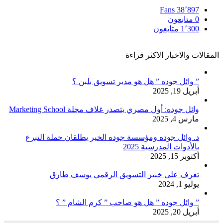
Fans
38٬897
0
متابعون
1٬300
متابعون
المقالات والاخبار الاكثر قراءة
” وائل جوده ” هل هو مدير تسويق بلبن ؟
أبريل 19, 2025
وائل جوده: أول مصري يتصدر غلاف مجلة Marketing School
مارس 4, 2025
د. وائل جوده ومؤسسة جوده الخير يطلقان حملة التبرع
بالأدوات المدرسية 2025
أكتوبر 15, 2025
تعرف على خبير التسويق الرقمي يوسف طارق
يوليو 1, 2024
” وائل جوده ” هل هو صاحب ” كرم الشام ” ؟
أبريل 20, 2025