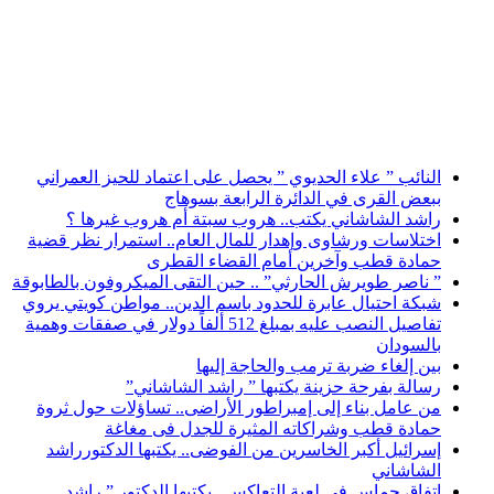
أخبار عاجلة
النائب ” علاء الحديوي ” يحصل على اعتماد للحيز العمراني
ببعض القرى في الدائرة الرابعة بسوهاج
راشد الشاشاني يكتب.. هروب سبتة أم هروب غيرها ؟
اختلاسات ورشاوى وإهدار للمال العام.. استمرار نظر قضية
حمادة قطب وآخرين أمام القضاء القطرى
” ناصر طويرش الحارثي” .. حين التقى الميكروفون بالطابوقة
شبكة احتيال عابرة للحدود باسم الدين.. مواطن كويتي يروي
تفاصيل النصب عليه بمبلغ 512 ألفاً دولار في صفقات وهمية
بالسودان
بين إلغاء ضربة ترمب والحاجة إليها
رسالة بفرحة حزينة يكتبها ” راشد الشاشاني”
من عامل بناء إلى إمبراطور الأراضى.. تساؤلات حول ثروة
حمادة قطب وشراكاته المثيرة للجدل فى مغاغة
إسرائيل أكبر الخاسرين من الفوضى.. يكتبها الدكتورراشد
الشاشاني
اتفاق حماس في لعبة التعاكس.. يكتبها الدكتور ” راشد