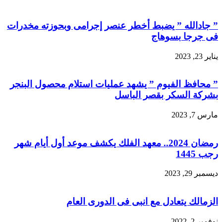
” جادالله ” يضبط أخطر عنصر إجرامى وبحوزته مخدرات
فى جرجا بسوهاج
يناير 23, 2023
” محافظ الفيوم ” يشهد عمليات استلام محصول البنجر
بشركة السكر بقصر الباسل
مارس 7, 2023
رمضان 2024.. معهد الفلك يكشف موعد أول أيام شهر
رجب 1445
ديسمبر 29, 2023
الزمالك يتعادل مع انبى فى الدورى العام
نوفمبر 2, 2022