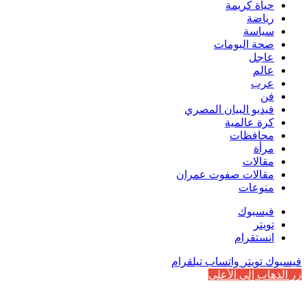
حياة كريمة
رياضة
سياسة
صحة البومات
عاجل
عالم
عرب
فن
فيديو البيان المصري
كرة عالمية
محافظات
مرأة
مقالات
مقالات صفوت عمران
منوعات
فيسبوك
تويتر
انستقرام
فيسبوك
تويتر
واتساب
تيلقرام
زر الذهاب إلى الأعلى