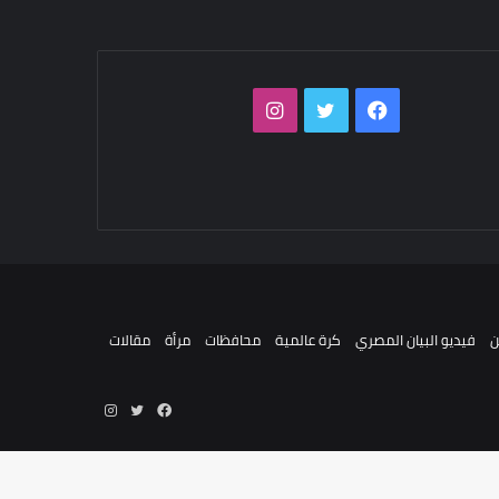
فيسبوك
تويتر
انستقرام
فيديو البيان المصري
كرة عالمية
محافظات
مرأة
مقالات
فيسبوك
تويتر
انستقرام