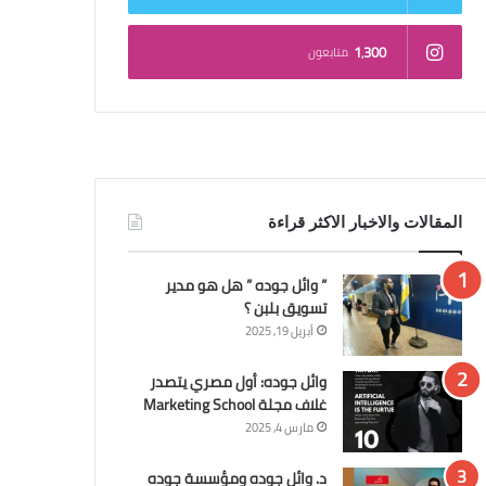
1٬300
متابعون
المقالات والاخبار الاكثر قراءة
” وائل جوده ” هل هو مدير
تسويق بلبن ؟
أبريل 19, 2025
وائل جوده: أول مصري يتصدر
غلاف مجلة Marketing School
مارس 4, 2025
د. وائل جوده ومؤسسة جوده