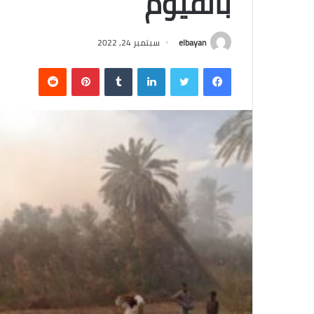
بالفيوم
elbayan
سبتمبر 24, 2022
فيسبوك
تويتر
لينكدإن
‏Tumblr
بينتيريست
‏Reddit