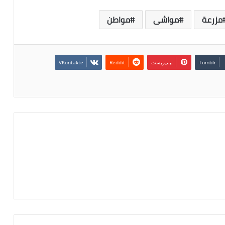
مزرعة
مواشى
مواطن
بينتيريست