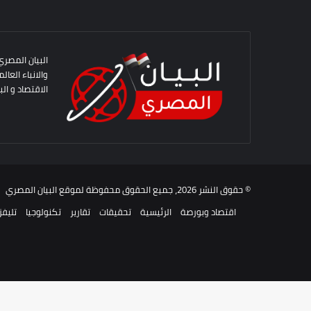
البيان المصري
والانباء العا
الاقتصاد و الب
© حقوق النشر 2026، جميع الحقوق محفوظة لموقع البيان المصري | تطوير : هاشتاج جروب
اقتصاد وبورصة
الرئيسية
تحقيقات
تقارير
تكنولوجيا
تليفز