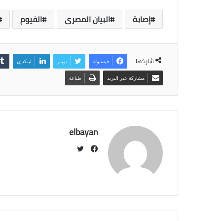
إصابة
البيان المصرى
الفيوم
شاركها
فيسبوك
تويتر
لينكدإن
مشاركة عبر البريد
طباعة
elbayan
ت
و
ف
ي
ي
ت
س
ر
ب
و
ك