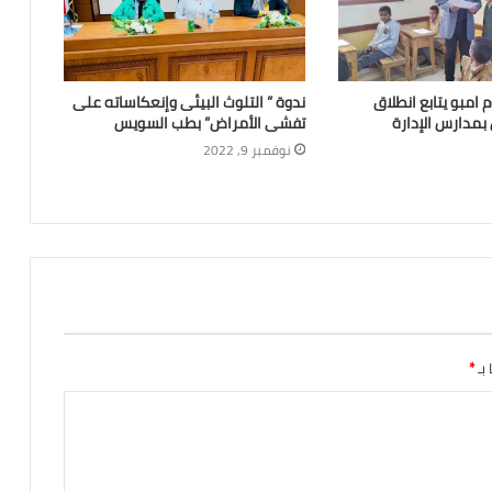
 امبو يتابع انطلاق
ندوة ” التلوث البيئى وإنعكاساته على
 بمدارس الإدارة
تفشى الأمراض” بطب السويس
نوفمبر 9, 2022
 بـ
*