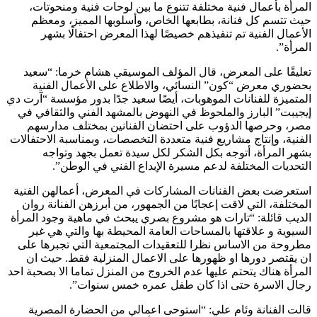
المرأة بأعمال فنية مختلفة تتنوع ما بين لوحات فنية ومنحوتات،
حيث تتسم كل فنانة، بطابعها الخاص، وأسلوبها المميز، ومعظم
الأعمال الفنية تم تنفيذهم خصيصًا لهذا المعرض احتفالًا بشهر
المرأة”.
تعليقًا على المعرض، قال المؤلف الموسيقي هشام خرما: “سعيد
بحضوري معرض “كون” النسائي، والاطلاع على الأعمال الفنية
المتميزة للفنانات الموهوبات، أيضًا سعيد جدًا بدور مؤسسة “آرت دي
إيجيبت” البارز والملحوظ في النهوض بالمشهد الفني والثقافي في
مصر، وحرصها الدؤوب على احتضان الفنانين بمختلف مدارسهم
الفنية، وإنتاج مشاريع فنية متعددة التخصصات، وبمناسبة الاحتفالات
بشهر المرأة، أتوجه بكل الشكر لكل سيدة تعمل بجهد وتواجه
التحديات المختلفة لدعم مسيرة الإبداع الفني في الوطن”.
استعرضت بعض الفنانات المشاركات في المعرض، أعمالهن الفنية
المختلفة، التي لاقت إعجابًا من الجمهور، من أبرزهن الفنانة روان
الديب قائلة: “تارات هو مشروع بصري يبحث في ماهية وجود المرأة
السيوية و علاقتها بالمساحات العامة المحيطة بها والتي هي غير
مطروحة من الاساس نظرا للتعقيدات المجتمعية التي تجبرها على
ان يقتصر دورها او ظهورها على الاعمال المنزلية فقط. حيث ان
المرأة هناك يتحتم عليها عدم الخروج من المنزل تماما الا بصحبة احد
رجال الاسرة حتى اذا كان طفل عمره خمس سنوات”.
قالت الفنانة وئام علي: “استوحى اعمالي من الحضارة المصرية