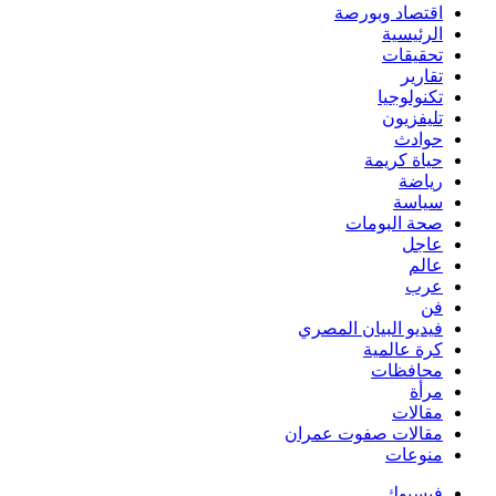
اقتصاد وبورصة
الرئيسية
تحقيقات
تقارير
تكنولوجيا
تليفزيون
حوادث
حياة كريمة
رياضة
سياسة
صحة البومات
عاجل
عالم
عرب
فن
فيديو البيان المصري
كرة عالمية
محافظات
مرأة
مقالات
مقالات صفوت عمران
منوعات
فيسبوك