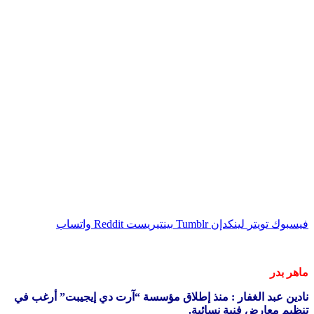
فيسبوك
تويتر
لينكدإن
بينتيريست
واتساب
ماهر بدر
نادين عبد الغفار : منذ إطلاق مؤسسة “آرت دي إيجيبت” أرغب في
تنظيم معارض فنية نسائية.