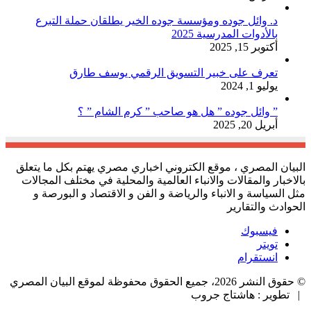
د. وائل جوده ومؤسسة جوده الخير يطلقان حملة التبرع
بالأدوات المدرسية 2025
أكتوبر 15, 2025
تعرف على خبير التسويق الرقمي يوسف طارق
يوليو 1, 2024
” وائل جوده ” هل هو صاحب ” كرم الشام ” ؟
أبريل 20, 2025
البيان المصري ، موقع الكتروني اخباري مصري يهتم بكل ما يتعلق
بالاخبار والمقالات والانباء العالمية والمحلية في مختلف المجالات
مثل السياسة و الانباء والرياضة و الفن و الاقتصاد و البورصة و
الحوادث والتقارير
فيسبوك
تويتر
انستقرام
© حقوق النشر 2026، جميع الحقوق محفوظة لموقع البيان المصري
| تطوير : هاشتاج جروب