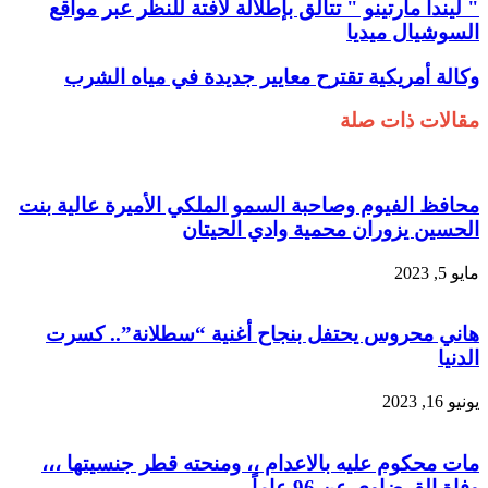
" ليندا مارتينو " تتألق بإطلالة لافتة للنظر عبر مواقع
السوشيال ميديا
وكالة أمريكية تقترح معايير جديدة في مياه الشرب
مقالات ذات صلة
محافظ الفيوم وصاحبة السمو الملكي الأميرة عالية بنت
الحسين يزوران محمية وادي الحيتان
مايو 5, 2023
هاني محروس يحتفل بنجاح أغنية “سطلانة”.. كسرت
الدنيا
يونيو 16, 2023
مات محكوم عليه بالاعدام ،، ومنحته قطر جنسيتها ،،،
وفاة القرضاوي عن 96 عاماً