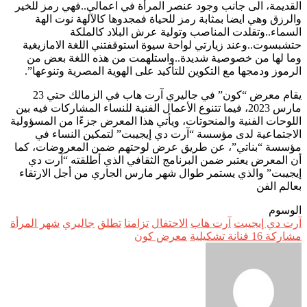
القديمة، الى جانب وجود عنصر المرأة في اعمالي..فهي رمز للخير
والرزق وهي ايضا بمثابة رمز للحياة فمجدوها كالآلهة نوت الهة
السماء..وتقلدت المناصب وتولية عرش البلاد كالملكة
حتشبسوت..وعند زيارتي لواحة سيوة استوقفتني اللغة الامازيغية
وما لها من خصوصية شديدة..واستلهمت من هذه اللغة بعض من
الرموز ودمجها مع التكوين للتأكيد على الهوية المصرية وتنوعها”.
يقام معرض “كون” في جاليري آرت هاب في الزمالك حتي 23
مارس 2023، فيما تتنوع الأعمال الفنية للنساء المشاركات فيه بين
اللوحات الفنية والمنحوتات، ويأتي هذا المعرض جزءًا من المسؤولية
الاجتماعية لدى مؤسسة “آرت دي إيجيبت” لتمكين النساء في
مؤسسة “بناتي”، عن طريق عرض لوحتهم ضمن المعروضات، كما
أن المعرض يعتبر ضمن البرنامج الثقافي الذي أطلقته “آرت دي
إيجيبت” والذي يستمر طوال شهر مارس الجاري من أجل الارتقاء
بعالم الفن
الوسوم
آرت دي إيجيبت
آرت هاب
الاحتفال
تزامنا
تطلق
جاليري
شهر المرأة
مشاركة 16 فنانة تشكيلية
معرض كون