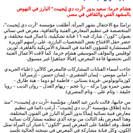
هشام خرما: سعيد بدور “آرت دي إيجيبت” البارز في النهوض
بالمشهد الفني والثقافي في مصر.
تزامنًا مع الاحتفال بشهر المرأة، أطلقت مؤسسة “آرت دي إيجيبت”،
المتخصصة في تنظيم المعارض الفنية والثقافية، معرض فني نسائي
بعنوان “كون”، شارك فيه ١٦ فنانة تشكيلية، بأعمال فنية مختلفة، و
حضر حفل الافتتاح بعض الشخصيات البارزة، على رأسهم الوزيرة
المستشارة للشؤون العامة في السفارة الأمريكية بالقاهرة، لورين
لوفليس والمؤلف الموسيقي هشام خرما، كما لاقت الأعمال الفنية
التي تحتضنها قاعة المعرض، إقبالًا جماهيرًا غير مسبوق.
جاءت أسماء الفنانات المشاركات فالمعرض كالآتي: (علياء الجريدي
– أماني موسي – إيمان الشقيري – إيمان حسين – إزميرالدا
كوزماتوبولوس -فريدة بستاني – فاطمة أبو دوما – هبة طارق –
نيفين حمزة نورا بركه – رنا عجم – ريهام العدل – روان الديب – روبا
خليفة – وئام علي – وئام المصري).
من جانبها، قالت نادين عبد الغفار، مؤسِّسة «آرت دي إيجيبت»: “منذ
بداية إطلاق مؤسسة “آرت دي إيجيبت”، أرغب دائما في تنظيم
معارض فنية نسائية إيمانًا بدور المرأة البارز في الفنون المختلفة،
وهذا المعرض يعٌد الثالث من نوعه الذي ننظمه بمشاركات نسائية
فقط، وقد أطلقنا على المعرض إسم “الكون” باعتبار أن المرأة تمثل
الكون، وكل فنانة مشاركة في المعرض في نسخته الحالية تجُسد