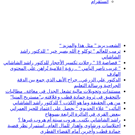
انستقرام
أخبار عاجلة
الشعب يريد ” مثل هذا والمزيد “
ترمب للعالم ” توكلو ع الله بصير خير ” للدكتور راشد
الشاشاني
” قصاصة 18 ” رحلات تكسير الأحجار للدكتور راشد الشاشاني
” غريب ناصر اليامي ” .. رؤية إعلامية تُراهن على المحتوى
الهادف
الدكتور علي الزرعي.. جراح الأنف الذي جمع بين الدقة
الجراحية ورسالة التعليم
مستندات وتحويلات مالية تشعل الجدل فى مغاغة.. مطالبات
بالتحقيق فى ثروة حمادة قطب وعلاقته بـ”مستريح المنيا”
من هي الحقيقة وما هو الكذب ؟ للدكتور راشد الشاشاني
النائب ” علاء الحديوي ” يحصل على اعتماد للحيز العمراني
ببعض القرى في الدائرة الرابعة بسوهاج
راشد الشاشاني يكتب.. هروب سبتة أم هروب غيرها ؟
اختلاسات ورشاوى وإهدار للمال العام.. استمرار نظر قضية
حمادة قطب وآخرين أمام القضاء القطرى