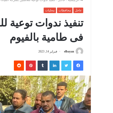
عاجل
محافظات
محليات
تنفيذ ندوات توعية لل
فى طامية بالفيوم
elbayan
فبراير 14, 2023
فيسبوك
تويتر
لينكدإن
‏Tumblr
بينتيريست
‏Reddit