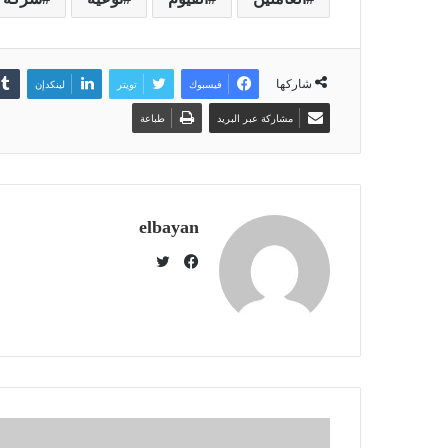
شاركها
فيسبوك
تويتر
لينكدإن
مشاركة عبر البريد
طباعة
elbayan
ت
و
ف
ي
ي
ت
س
ر
ب
و
ك