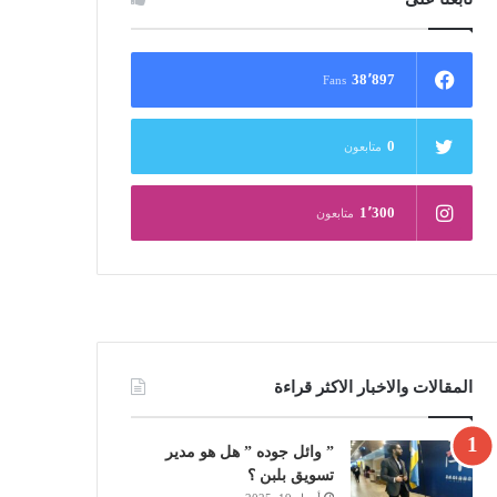
38٬897
Fans
0
متابعون
1٬300
متابعون
المقالات والاخبار الاكثر قراءة
” وائل جوده ” هل هو مدير
تسويق بلبن ؟