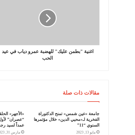
اغنية "بطمن عليك" للهضبة عمرو دياب في عيد
الحب
مقالات ذات صلة
جامعة «عين شمس» تمنح الدكتوراة
الفخرية لـ«محيي الدين» خلال مؤتمرها
“عصران” لأول
السنوي “11”
عمداً لسيد رج
مايو 13, 2023
مارس 31, 2023