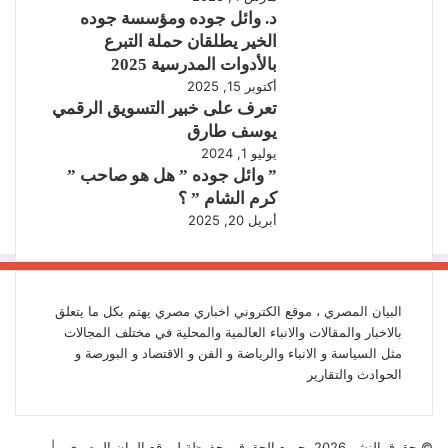
د. وائل جوده ومؤسسة جوده
الخير يطلقان حملة التبرع
بالأدوات المدرسية 2025
أكتوبر 15, 2025
تعرف على خبير التسويق الرقمي
يوسف طارق
يوليو 1, 2024
” وائل جوده ” هل هو صاحب ”
كرم الشام ” ؟
أبريل 20, 2025
البيان المصري ، موقع الكتروني اخباري مصري يهتم بكل ما يتعلق
بالاخبار والمقالات والانباء العالمية والمحلية في مختلف المجالات
مثل السياسة و الانباء والرياضة و الفن و الاقتصاد و البورصة و
الحوادث والتقارير
تويتر
فيسبوك
انستقرام
© حقوق النشر 2026، جميع الحقوق محفوظة لموقع البيان المصري |