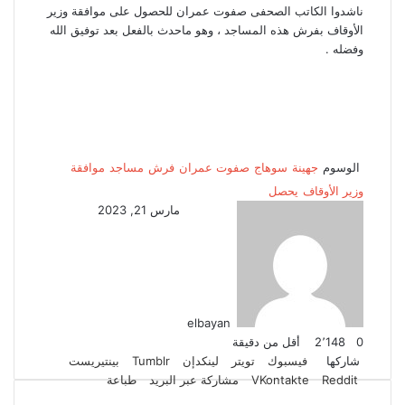
ناشدوا الكاتب الصحفى صفوت عمران للحصول على موافقة وزير
الأوقاف بفرش هذه المساجد ، وهو ماحدث بالفعل بعد توفيق الله
وفضله .
الوسوم
جهينة
سوهاج
صفوت عمران
فرش
مساجد
موافقة
وزير الأوقاف
يحصل
مارس 21, 2023
elbayan
0
2٬148
أقل من دقيقة
ت
ل
ب
ف
و
شاركها
فيسبوك
تويتر
لينكدإن
بينتيريست
ي
ي
ي
ا
و
T
R
مشاركة عبر البريد
طباعة
ي
ن
ن
ت
u
e
س