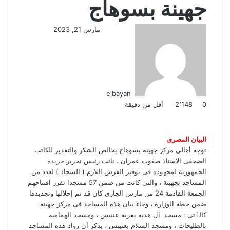
جهينة بسوهاج
مارس 21, 2023
elbayan
0
2٬148
أقل من دقيقة
ت
ل
ب
ف
و
ي
ي
ي
ا
و
T
R
ي
ن
ن
ت
u
e
س
البيان المصرى
ب
ت
ت
ك
d
m
س
توجه أهالى مركز جهينة بسوهاج بخالص الشكر والتقدير للكاتب
ي
ا
و
ر
د
b
d
الصحفى الاستاذ صفوت عمران ، نائب رئيس تحرير جريدة
l
i
إ
ر
ك
ب
الجمهورية لمجهوده فى توفير الفرش اللازم ( السجاد ) لعدد من
ي
r
t
ن
المساجد بجهينة ، والتى كانت من ضمن 57 مسجدا تقرر افتتاحهم
س
الجمعة القادمة 24 من مارس الجارى كان قد تم إحلالها وتجديدها
ت
ضمن خطة الوزارة ، وجاء بيان هذه المساجد فى مركز جهينة
كالٱتى : مسجد ٱل هدية بقرية عنيبس ، ومسجد الهمامية
بالطليحات ، ومسجد السلام بعنيبس ، يذكر أن رواد هذه المساجد