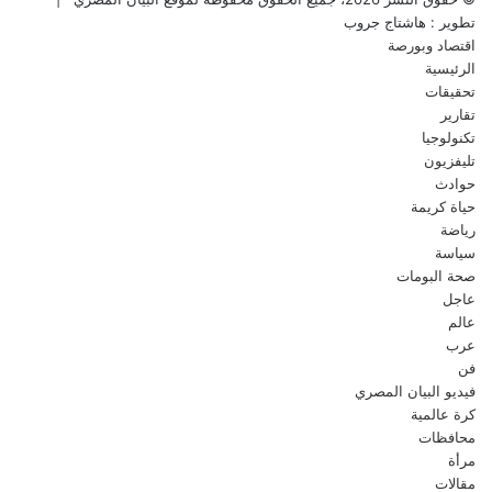
تطوير : هاشتاج جروب
اقتصاد وبورصة
الرئيسية
تحقيقات
تقارير
تكنولوجيا
تليفزيون
حوادث
حياة كريمة
رياضة
سياسة
صحة البومات
عاجل
عالم
عرب
فن
فيديو البيان المصري
كرة عالمية
محافظات
مرأة
مقالات