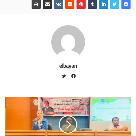
elbayan
ت
و
ف
ي
ي
ت
س
ر
ب
و
ك