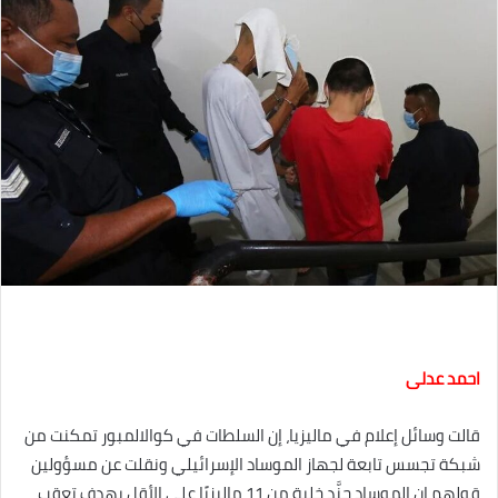
احمد عدلى
قالت وسائل إعلام في ماليزيا، إن السلطات في كوالالمبور تمكنت من
شبكة تجسس تابعة لجهاز الموساد الإسرائيلي ونقلت عن مسؤولين
قولهم إن الموساد جنَّد خلية من 11 ماليزيًا على الأقل بهدف تعقب