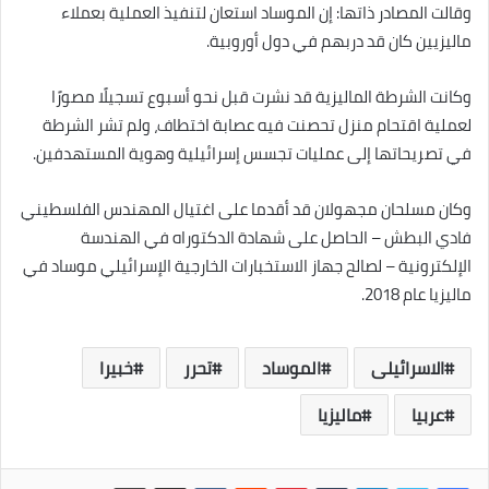
وقالت المصادر ذاتها: إن الموساد استعان لتنفيذ العملية بعملاء
ماليزيين كان قد دربهم في دول أوروبية.
وكانت الشرطة الماليزية قد نشرت قبل نحو أسبوع تسجيلًا مصورًا
لعملية اقتحام منزل تحصنت فيه عصابة اختطاف، ولم تشر الشرطة
في تصريحاتها إلى عمليات تجسس إسرائيلية وهوية المستهدفين.
وكان مسلحان مجهولان قد أقدما على اغتيال المهندس الفلسطيني
فادي البطش – الحاصل على شهادة الدكتوراه في الهندسة
الإلكترونية – لصالح جهاز الاستخبارات الخارجية الإسرائيلي موساد في
ماليزيا عام 2018.
الاسرائيلى
الموساد
تحرر
خبيرا
عربيا
ماليزيا