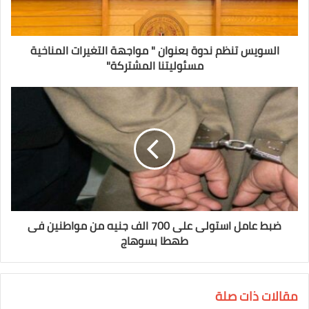
السويس تنظم ندوة بعنوان " مواجهة التغيرات المناخية
مسئوليتنا المشتركة"
ضبط عامل استولى على 700 الف جنيه من مواطنين فى
طهطا بسوهاج
مقالات ذات صلة