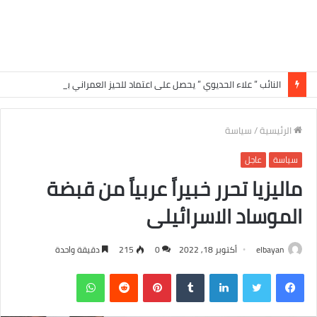
النائب ” علاء الحديوي ” يحصل على اعتماد للحيز العمراني ببعض القرى في الدائرة الرابعة بسوهاج
الرئيسية
/
سياسة
سياسة
عاجل
ماليزيا تحرر خبيراً عربياً من قبضة
الموساد الاسرائيلى
elbayan
أكتوبر 18, 2022
0
215
دقيقة واحدة
فيسبوك
تويتر
لينكدإن
‏Tumblr
بينتيريست
‏Reddit
واتساب