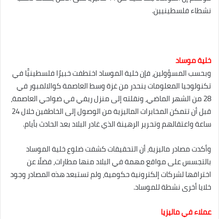
نشطاء فلسطينيين.
خلية موساد
وبحسب المسؤولين، فإن خلية الموساد اختطفت خبيرًا فلسطينيًّا في
تكنولوجيا المعلومات ينحدر من غزة وسط العاصمة كوالالمبور في
28 من الشهر الماضي، ونقلته إلى منزل ريفي في ضواحي العاصمة،
قبل أن تتمكن المخابرات الماليزية من الوصول إلى الخاطفين خلال 24
ساعة واعتقالهم وتحرير الرهينة الذي غادر البلاد بعد الحادث بأيام.
وأكدت مصادر ماليزية، أن التحقيقات كشفت ضلوع خلية الموساد
بالتجسس على مواقع مهمة في البلاد منها مطارات، فضلًا عن
اختراقها لشركات إلكترونية حكومية، ولم تستبعد هذه المصادر وجود
خلايا أخرى نشطة للموساد.
عملاء في ماليزيا