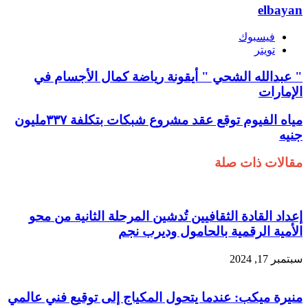
elbayan
فيسبوك
تويتر
" عبدالله الشحي " أيقونة رياضة كمال الأجسام في
الإمارات
مياه الفيوم توقع عقد مشروع شبكات بتكلفة ٣٣٧مليون
جنيه
مقالات ذات صلة
إعداد القادة الثقافيين تُدشين المرحلة الثانية من محو
الأمية الرقمية بالحامول وديرب نجم
سبتمبر 17, 2024
منيرة ميكب: عندما يتحول المكياج إلى توقيع فني عالمي