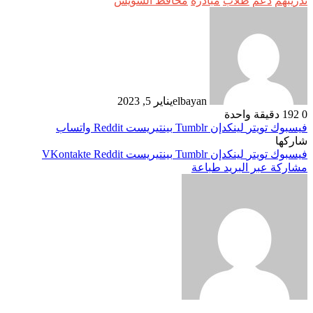
تدريبهم
دعم
طلاب
مبادرة
محافظ السويس
elbayan
يناير 5, 2023
0
192
دقيقة واحدة
فيسبوك
تويتر
لينكدإن
بينتيريست
واتساب
شاركها
فيسبوك
تويتر
لينكدإن
بينتيريست
مشاركة عبر البريد
طباعة