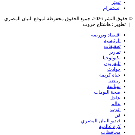
تويتر
انستقرام
© حقوق النشر 2026، جميع الحقوق محفوظة لموقع البيان المصري
| تطوير : هاشتاج جروب
اقتصاد وبورصة
الرئيسية
تحقيقات
تقارير
تكنولوجيا
تليفزيون
حوادث
حياة كريمة
رياضة
سياسة
صحة البومات
عاجل
عالم
عرب
فن
فيديو البيان المصري
كرة عالمية
محافظات