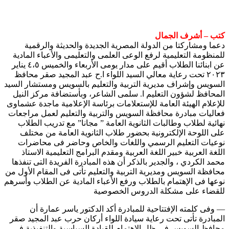
كتب – أشرف الجمال
دعما ومشاركتا من الدولة المصرية الجديدة والحديثة والرقمية
للمنظومة التعليمية لرفع الوعى العلمى والتعليمى والأعباء المادية
عن ابنائنا الطلاب أقيم على مدار يومى الأربعاء والخميس ٤،٥ يناير
٢٠٢٣ تحت رعاية معالي السيد اللواء ا.ح عبد المجيد صقر محافظ
السويس وإشراف مديرية التربية والتعليم بالسويس ومستشار السيد
المحافظ لشؤون التعليم ا. سلمى الشاعر، وبأستضافة مركز النيل
للإعلام الهيئة العامة للإستعلامات برئاسة الإعلامية ماجدة عشماوى
فعاليات مبادرة محافظة السويس والتربية والتعليم لعمل مراجعات
نهائية لطلاب وطالبات الثانوية العامة ” مجانا” مع تدريب الطلاب
على اللوحة الإلكترونية بحضور طلاب الثانوية العامة من مختلف
نوعيات التعليم الرسمي واللغات والخاص وحاضر فى محاضرات
اللغة العربية خبير اللغة العربية ومقدم البرامج التعليمية الاستاذ
محمد الكردي ، والجدير بالذكر أن هذه المبادرة الفريدة التى تنفذها
محافظة السويس ومديرية التربية والتعليم تأتى فى المقام الأول من
نوعها فى الإهتمام بالطلاب ورفع الأعباء المادية عن الطلاب وأسرهم
للقضاء على مشكلة الدروس الخصوصية
— وفى كلمته الإفتتاحية للمبادرة أكد الدكتور ياسر عمارة أن
المبادرة تأتى تحت رعاية سيادة اللواء أركان حرب عبد المجيد صقر
محافظ السويس فى ظل الإهتمام للقيادة السياسية والتنفيذية فى