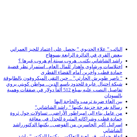
أخبار عاجلة
النائب ” علاء الحديوي ” يحصل على اعتماد للحيز العمراني
ببعض القرى في الدائرة الرابعة بسوهاج
راشد الشاشاني يكتب.. هروب سبتة أم هروب غيرها ؟
اختلاسات ورشاوى وإهدار للمال العام.. استمرار نظر قضية
حمادة قطب وآخرين أمام القضاء القطرى
” ناصر طويرش الحارثي” .. حين التقى الميكروفون بالطابوقة
شبكة احتيال عابرة للحدود باسم الدين.. مواطن كويتي يروي
تفاصيل النصب عليه بمبلغ 512 ألفاً دولار في صفقات وهمية
بالسودان
بين إلغاء ضربة ترمب والحاجة إليها
رسالة بفرحة حزينة يكتبها ” راشد الشاشاني”
من عامل بناء إلى إمبراطور الأراضى.. تساؤلات حول ثروة
حمادة قطب وشراكاته المثيرة للجدل فى مغاغة
إسرائيل أكبر الخاسرين من الفوضى.. يكتبها الدكتورراشد
الشاشاني
اتفاق حماس في لعبة التعاكس.. يكتبها الدكتور ” راشد