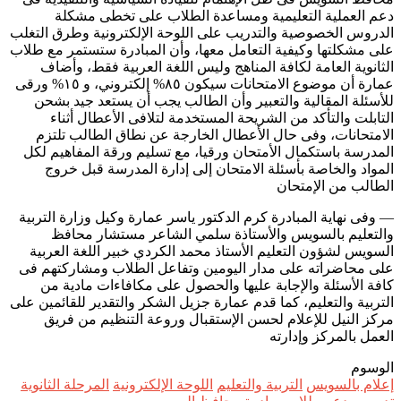
دعم العملية التعليمية ومساعدة الطلاب على تخطى مشكلة
الدروس الخصوصية والتدريب على اللوحة الإلكترونية وطرق التغلب
على مشكلتها وكيفية التعامل معها، وأن المبادرة ستستمر مع طلاب
الثانوية العامة لكافة المناهج وليس اللغة العربية فقط، وأضاف
عمارة أن موضوع الامتحانات سيكون ٨٥% إلكتروني، و ١٥% ورقى
للأسئلة المقالية والتعبير وأن الطالب يجب أن يستعد جيد بشحن
التابلت والتأكد من الشريحة المستخدمة لتلافى الأعطال أثناء
الامتحانات، وفى حال الأعطال الخارجة عن نطاق الطالب تلتزم
المدرسة باستكمال الأمتحان ورقيا، مع تسليم ورقة المفاهيم لكل
المواد والخاصة بأسئلة الامتحان إلى إدارة المدرسة قبل خروج
الطالب من الإمتحان
— وفى نهاية المبادرة كرم الدكتور ياسر عمارة وكيل وزارة التربية
والتعليم بالسويس والأستاذة سلمي الشاعر مستشار محافظ
السويس لشؤون التعليم الأستاذ محمد الكردي خبير اللغة العربية
على محاضراته على مدار اليومين وتفاعل الطلاب ومشاركتهم فى
كافة الأسئلة والإجابة عليها والحصول على مكافاءات مادية من
التربية والتعليم، كما قدم عمارة جزيل الشكر والتقدير للقائمين على
مركز النيل للإعلام لحسن الإستقبال وروعة التنظيم من فريق
العمل بالمركز وإدارته
الوسوم
إعلام بالسويس
التربية والتعليم
اللوحة الإلكترونية
المرحلة الثانوية