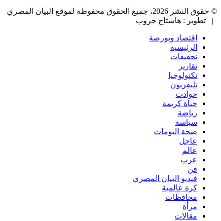
© حقوق النشر 2026، جميع الحقوق محفوظة لموقع البيان المصري
| تطوير : هاشتاج جروب
اقتصاد وبورصة
الرئيسية
تحقيقات
تقارير
تكنولوجيا
تليفزيون
حوادث
حياة كريمة
رياضة
سياسة
صحة البومات
عاجل
عالم
عرب
فن
فيديو البيان المصري
كرة عالمية
محافظات
مرأة
مقالات