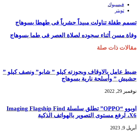
فيسبوك
تويتر
تسمم طفلة تناولت مبيداً حشرياً فى طهطا بسوهاج
وفاة مسن أثناء سجوده لصلاة العصر فى طما بسوهاج
مقالات ذات صلة
ضبط عامل بالاوقاف وبحوزته كيلو ” شابو” ونصف كيلو ”
حشيش ” وأسلحة نارية بسوهاج
نوفمبر 29, 2022
اوبوو “OPPO” تطلق سلسلة Imaging Flagship Find
X6، لرفع مستوى التصوير بالهواتف الذكية
أبريل 9, 2023