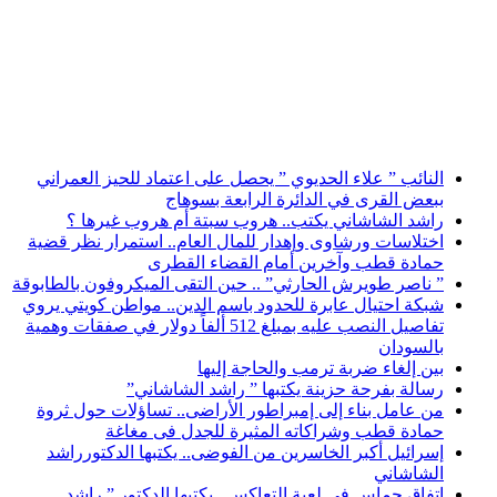
أخبار عاجلة
النائب ” علاء الحديوي ” يحصل على اعتماد للحيز العمراني
ببعض القرى في الدائرة الرابعة بسوهاج
راشد الشاشاني يكتب.. هروب سبتة أم هروب غيرها ؟
اختلاسات ورشاوى وإهدار للمال العام.. استمرار نظر قضية
حمادة قطب وآخرين أمام القضاء القطرى
” ناصر طويرش الحارثي” .. حين التقى الميكروفون بالطابوقة
شبكة احتيال عابرة للحدود باسم الدين.. مواطن كويتي يروي
تفاصيل النصب عليه بمبلغ 512 ألفاً دولار في صفقات وهمية
بالسودان
بين إلغاء ضربة ترمب والحاجة إليها
رسالة بفرحة حزينة يكتبها ” راشد الشاشاني”
من عامل بناء إلى إمبراطور الأراضى.. تساؤلات حول ثروة
حمادة قطب وشراكاته المثيرة للجدل فى مغاغة
إسرائيل أكبر الخاسرين من الفوضى.. يكتبها الدكتورراشد
الشاشاني
اتفاق حماس في لعبة التعاكس.. يكتبها الدكتور ” راشد