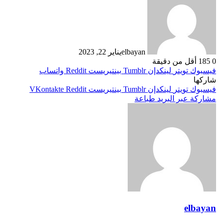
elbayan
يناير 22, 2023
0
185
أقل من دقيقة
فيسبوك
تويتر
لينكدإن
بينتيريست
واتساب
شاركها
فيسبوك
تويتر
لينكدإن
بينتيريست
مشاركة عبر البريد
طباعة
elbayan