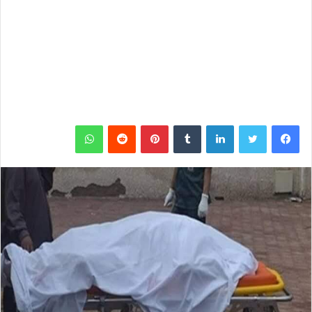
فيسبوك
تويتر
لينكدإن
‏Tumblr
بينتيريست
‏Reddit
واتساب