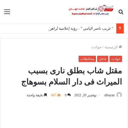
بحث
الق
عن
” غريب ناصر اليامي ” .. رؤية إعلامية تُراهن على المحتوى الهادف
الرئيسية
/
حوادث
حوادث
عاجل
محافظات
مقتل شاب بطلق نارى بسبب
الميراث فى دار السلام بسوهاج
elbayan
نوفمبر 20, 2022
0
667
دقيقة واحدة