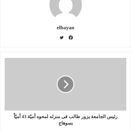
elbayan
ت
و
ف
ي
ي
ت
س
ر
ب
و
ك
رئيس الجامعة يزور طالب فى منزله لمحوه أميّة 43 أميّاً
بسوهاج