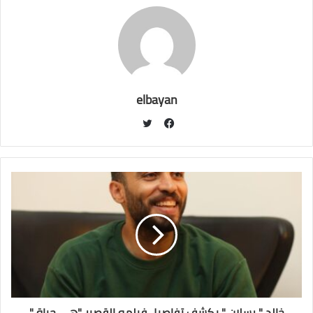
elbayan
ت
و
ف
ي
ي
ت
س
ر
ب
و
ك
خالد " رسلان " يكشف تفاصيل فيلمه القصير "هي حياة "