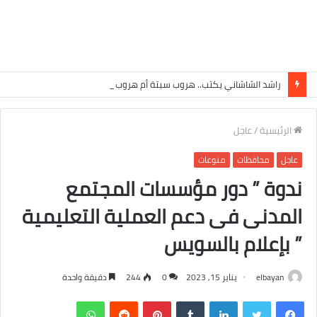
راشد الشاشاني يكتب.. هروب سبتة أم هروب غيرها ؟
الرئيسية
/
عاجل
عاجل
محافظات
منوعات
ندوة ” دور مؤسسات المجتمع
المدنى فى دعم العملية التعليمية
” بإعلام بالسويس
elbayan
يناير 15, 2023
0
244
دقيقة واحدة
فيسبوك
تويتر
لينكدإن
‏Tumblr
بينتيريست
‏Reddit
واتساب