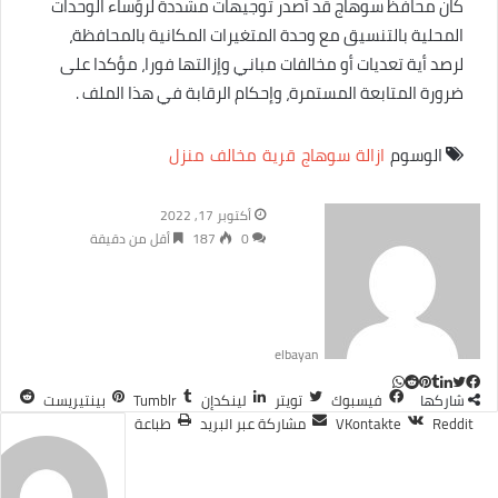
كان محافظ سوهاج قد أصدر توجيهات مشددة لرؤساء الوحدات
المحلية بالتنسيق مع وحدة المتغيرات المكانية بالمحافظة،
لرصد أية تعديات أو مخالفات مباني وإزالتها فورا، مؤكدا على
ضرورة المتابعة المستمرة، وإحكام الرقابة في هذا الملف .
الوسوم
ازالة
سوهاج
قرية
مخالف
منزل
أكتوبر 17, 2022
0
187
أقل من دقيقة
elbayan
ت
ل
ب
و
ف
شاركها
فيسبوك
تويتر
لينكدإن
بينتيريست
ا
ي
ي
ي
و
T
R
مشاركة عبر البريد
طباعة
ي
ت
ن
ن
u
e
س
ب
ت
ت
d
ك
m
س
ا
ر
ي
و
د
b
d