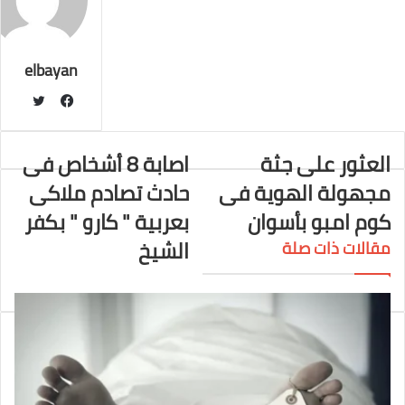
إ
l
i
ر
ك
ب
ي
r
t
ن
س
ت
elbayan
ت
و
ف
ي
ي
العثور على جثة
اصابة 8 أشخاص فى
ت
س
مجهولة الهوية فى
حادث تصادم ملاكى
ر
ب
و
كوم امبو بأسوان
بعربية " كارو " بكفر
ك
الشيخ
مقالات ذات صلة