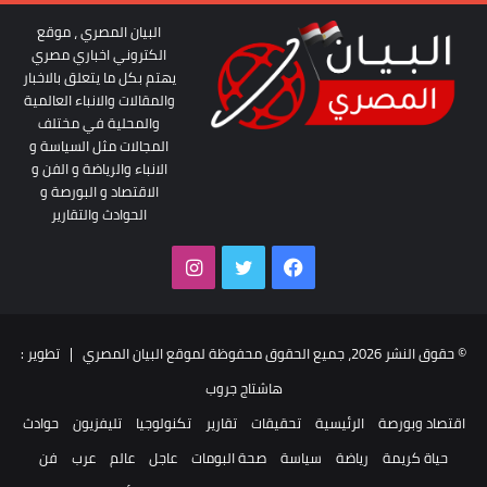
البيان المصري ، موقع
الكتروني اخباري مصري
يهتم بكل ما يتعلق بالاخبار
والمقالات والانباء العالمية
والمحلية في مختلف
المجالات مثل السياسة و
الانباء والرياضة و الفن و
الاقتصاد و البورصة و
الحوادث والتقارير
فيسبوك
تويتر
انستقرام
© حقوق النشر 2026، جميع الحقوق محفوظة لموقع البيان المصري | تطوير :
هاشتاج جروب
اقتصاد وبورصة
الرئيسية
تحقيقات
تقارير
تكنولوجيا
تليفزيون
حوادث
حياة كريمة
رياضة
سياسة
صحة البومات
عاجل
عالم
عرب
فن