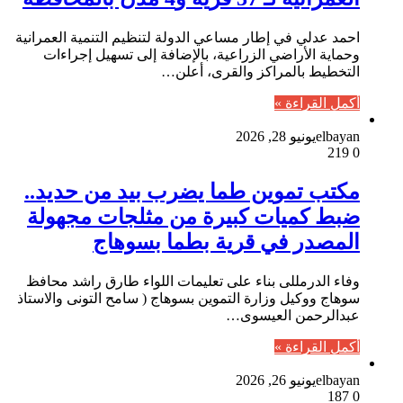
احمد عدلي في إطار مساعي الدولة لتنظيم التنمية العمرانية
وحماية الأراضي الزراعية، بالإضافة إلى تسهيل إجراءات
التخطيط بالمراكز والقرى، أعلن…
أكمل القراءة »
elbayan
يونيو 28, 2026
219
0
مكتب تموين طما يضرب بيد من حديد..
ضبط كميات كبيرة من مثلجات مجهولة
المصدر في قرية بطما بسوهاج
وفاء الدرمللى بناء على تعليمات اللواء طارق راشد محافظ
سوهاج ووكيل وزارة التموين بسوهاج ( سامح التونى والاستاذ
عبدالرحمن العيسوى…
أكمل القراءة »
elbayan
يونيو 26, 2026
187
0