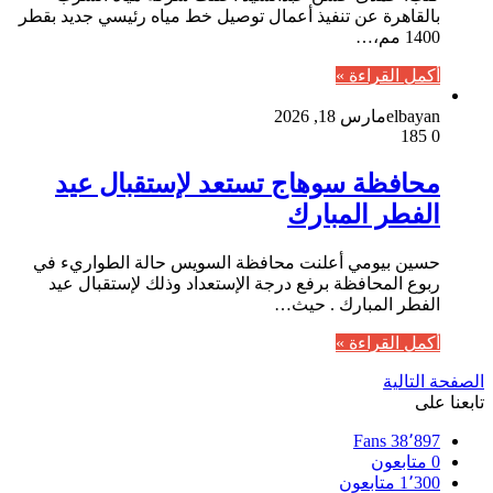
بالقاهرة عن تنفيذ أعمال توصيل خط مياه رئيسي جديد بقطر
1400 مم،…
أكمل القراءة »
elbayan
مارس 18, 2026
185
0
محافظة سوهاج تستعد لإستقبال عيد
الفطر المبارك
حسين بيومي أعلنت محافظة السويس حالة الطواريء في
ربوع المحافظة برفع درجة الإستعداد وذلك لإستقبال عيد
الفطر المبارك . حيث…
أكمل القراءة »
الصفحة التالية
تابعنا على
Fans
38٬897
0
متابعون
1٬300
متابعون