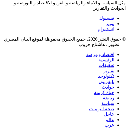
مثل السياسة و الانباء والرياضة و الفن و الاقتصاد و البورصة و
الحوادث والتقارير
فيسبوك
تويتر
انستقرام
© حقوق النشر 2026، جميع الحقوق محفوظة لموقع البيان المصري
| تطوير : هاشتاج جروب
اقتصاد وبورصة
الرئيسية
تحقيقات
تقارير
تكنولوجيا
تليفزيون
حوادث
حياة كريمة
رياضة
سياسة
صحة البومات
عاجل
عالم
عرب