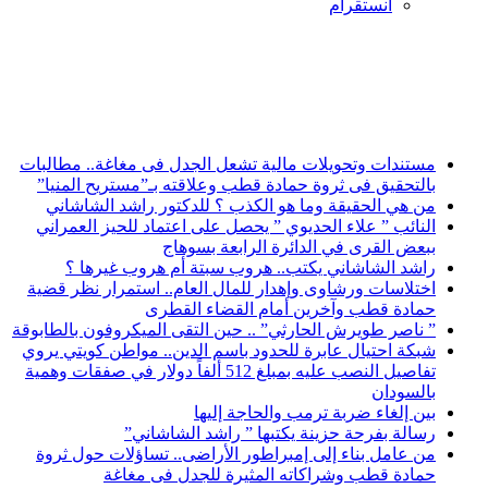
انستقرام
أخبار عاجلة
مستندات وتحويلات مالية تشعل الجدل فى مغاغة.. مطالبات
بالتحقيق فى ثروة حمادة قطب وعلاقته بـ”مستريح المنيا”
من هي الحقيقة وما هو الكذب ؟ للدكتور راشد الشاشاني
النائب ” علاء الحديوي ” يحصل على اعتماد للحيز العمراني
ببعض القرى في الدائرة الرابعة بسوهاج
راشد الشاشاني يكتب.. هروب سبتة أم هروب غيرها ؟
اختلاسات ورشاوى وإهدار للمال العام.. استمرار نظر قضية
حمادة قطب وآخرين أمام القضاء القطرى
” ناصر طويرش الحارثي” .. حين التقى الميكروفون بالطابوقة
شبكة احتيال عابرة للحدود باسم الدين.. مواطن كويتي يروي
تفاصيل النصب عليه بمبلغ 512 ألفاً دولار في صفقات وهمية
بالسودان
بين إلغاء ضربة ترمب والحاجة إليها
رسالة بفرحة حزينة يكتبها ” راشد الشاشاني”
من عامل بناء إلى إمبراطور الأراضى.. تساؤلات حول ثروة
حمادة قطب وشراكاته المثيرة للجدل فى مغاغة