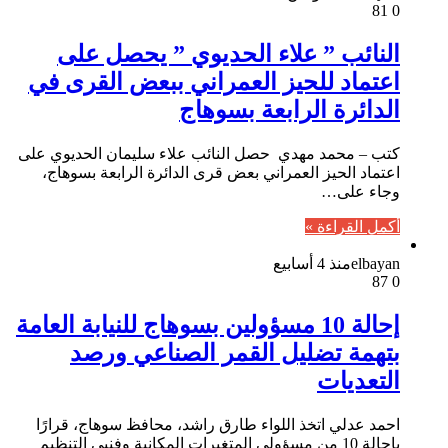
81
0
النائب ” علاء الحديوي ” يحصل على
اعتماد للحيز العمراني ببعض القرى في
الدائرة الرابعة بسوهاج
كتب – محمد مهدي حصل النائب علاء سليمان الحديوي على
اعتماد الحيز العمراني بعض قرى الدائرة الرابعة بسوهاج،
وجاء على…
أكمل القراءة »
elbayan
منذ 4 أسابيع
87
0
إحالة 10 مسؤولين بسوهاج للنيابة العامة
بتهمة تضليل القمر الصناعي ورصد
التعديات
احمد عدلي اتخذ اللواء طارق راشد، محافظ سوهاج، قرارًا
بإحالة 10 من مسؤولي المتغيرات المكانية وفنيي التنظيم