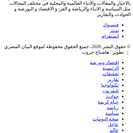
بالاخبار والمقالات والانباء العالمية والمحلية في مختلف المجالات
مثل السياسة و الانباء والرياضة و الفن و الاقتصاد و البورصة و
الحوادث والتقارير
فيسبوك
تويتر
انستقرام
© حقوق النشر 2026، جميع الحقوق محفوظة لموقع البيان المصري
| تطوير : هاشتاج جروب
اقتصاد وبورصة
الرئيسية
تحقيقات
تقارير
تكنولوجيا
تليفزيون
حوادث
حياة كريمة
رياضة
سياسة
صحة البومات
عاجل
عالم