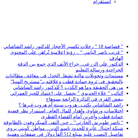
انستقرام
أخبار عاجلة
” قصاصة 18 ” رحلات تكسير الأحجار للدكتور راشد الشاشاني
” غريب ناصر اليامي ” .. رؤية إعلامية تُراهن على المحتوى
الهادف
الدكتور علي الزرعي.. جراح الأنف الذي جمع بين الدقة
الجراحية ورسالة التعليم
مستندات وتحويلات مالية تشعل الجدل فى مغاغة.. مطالبات
بالتحقيق فى ثروة حمادة قطب وعلاقته بـ”مستريح المنيا”
من هي الحقيقة وما هو الكذب ؟ للدكتور راشد الشاشاني
النائب ” علاء الحديوي ” يحصل على اعتماد للحيز العمراني
ببعض القرى في الدائرة الرابعة بسوهاج
راشد الشاشاني يكتب.. هروب سبتة أم هروب غيرها ؟
اختلاسات ورشاوى وإهدار للمال العام.. استمرار نظر قضية
حمادة قطب وآخرين أمام القضاء القطرى
” ناصر طويرش الحارثي” .. حين التقى الميكروفون بالطابوقة
شبكة احتيال عابرة للحدود باسم الدين.. مواطن كويتي يروي
تفاصيل النصب عليه بمبلغ 512 ألفاً دولار في صفقات وهمية