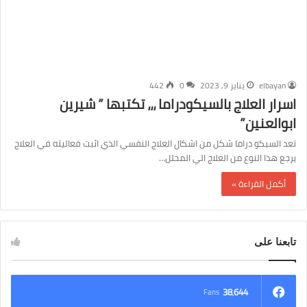
elbayan
يناير 9, 2023
0
442
اسرار العلاج بالسيكودراما ،،، تكتبها ” شيرين
ابوالعنين”
تعد السيكو دراما شكل من اشكال العلاج النفسي الذي اثبت فعاليته في العلاج
يرجع هذا النوع من العلاج الي المحلل…
أكمل القراءة »
تابعنا على
38٬644
Fans