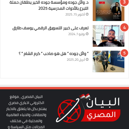
د. وائل جوده ومؤسسة جوده الخير يطلقان حملة
التبرع بالأدوات المدرسية 2025
أكتوبر 15, 2025
تعرف على خبير التسويق الرقمي يوسف طارق
يوليو 1, 2024
” وائل جوده ” هل هو صاحب ” كرم الشام ” ؟
أبريل 20, 2025
البيان المصري ، موقع
الكتروني اخباري مصري
يهتم بكل ما يتعلق بالاخبار
والمقالات والانباء العالمية
والمحلية في مختلف
المجالات مثل السياسة و