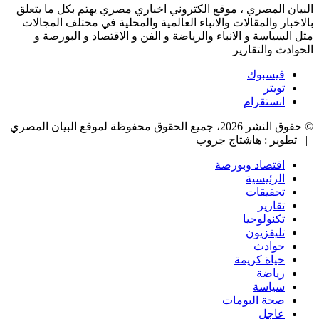
البيان المصري ، موقع الكتروني اخباري مصري يهتم بكل ما يتعلق
بالاخبار والمقالات والانباء العالمية والمحلية في مختلف المجالات
مثل السياسة و الانباء والرياضة و الفن و الاقتصاد و البورصة و
الحوادث والتقارير
فيسبوك
تويتر
انستقرام
© حقوق النشر 2026، جميع الحقوق محفوظة لموقع البيان المصري
| تطوير : هاشتاج جروب
اقتصاد وبورصة
الرئيسية
تحقيقات
تقارير
تكنولوجيا
تليفزيون
حوادث
حياة كريمة
رياضة
سياسة
صحة البومات
عاجل