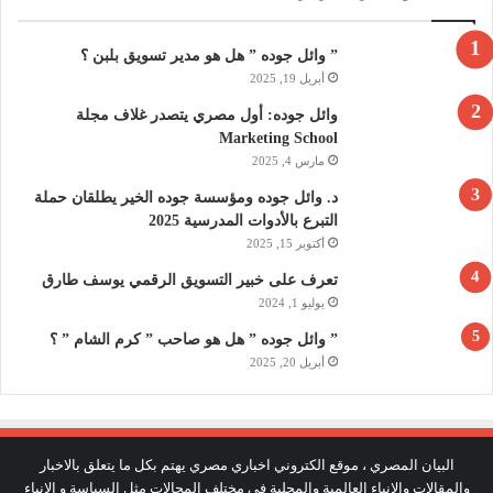
” وائل جوده ” هل هو مدير تسويق بلبن ؟
أبريل 19, 2025
وائل جوده: أول مصري يتصدر غلاف مجلة
Marketing School
مارس 4, 2025
د. وائل جوده ومؤسسة جوده الخير يطلقان حملة
التبرع بالأدوات المدرسية 2025
أكتوبر 15, 2025
تعرف على خبير التسويق الرقمي يوسف طارق
يوليو 1, 2024
” وائل جوده ” هل هو صاحب ” كرم الشام ” ؟
أبريل 20, 2025
البيان المصري ، موقع الكتروني اخباري مصري يهتم بكل ما يتعلق بالاخبار
والمقالات والانباء العالمية والمحلية في مختلف المجالات مثل السياسة و الانباء