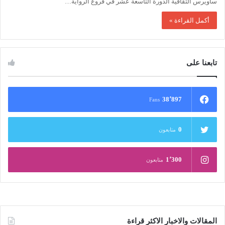
ساويرس الثقافية الدورة التاسعة عشر في فروع الرواية…
أكمل القراءة »
تابعنا على
38٬897
Fans
0
متابعون
1٬300
متابعون
المقالات والاخبار الاكثر قراءة