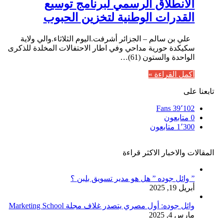
الانطلاق الرسمي لبرنامج توسيع
القدرات الوطنية لتخزين الحبوب
علي بن سالم – الجزائر أشرفت.اليوم الثلاثاء.والي ولاية
سكيكدة حورية مداحي وفي اطار الاحتفالات المخلدة للذكرى
الواحدة والستون (61)…
أكمل القراءة »
تابعنا على
Fans
39٬102
0
متابعون
1٬300
متابعون
المقالات والاخبار الاكثر قراءة
” وائل جوده ” هل هو مدير تسويق بلبن ؟
أبريل 19, 2025
وائل جوده: أول مصري يتصدر غلاف مجلة Marketing School
مارس 4, 2025