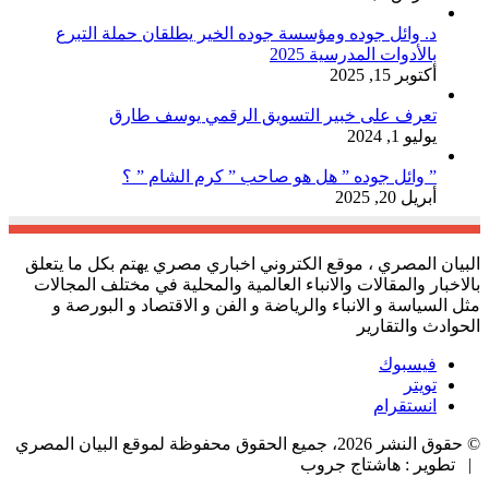
د. وائل جوده ومؤسسة جوده الخير يطلقان حملة التبرع
بالأدوات المدرسية 2025
أكتوبر 15, 2025
تعرف على خبير التسويق الرقمي يوسف طارق
يوليو 1, 2024
” وائل جوده ” هل هو صاحب ” كرم الشام ” ؟
أبريل 20, 2025
البيان المصري ، موقع الكتروني اخباري مصري يهتم بكل ما يتعلق
بالاخبار والمقالات والانباء العالمية والمحلية في مختلف المجالات
مثل السياسة و الانباء والرياضة و الفن و الاقتصاد و البورصة و
الحوادث والتقارير
فيسبوك
تويتر
انستقرام
© حقوق النشر 2026، جميع الحقوق محفوظة لموقع البيان المصري
| تطوير : هاشتاج جروب