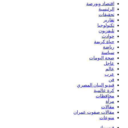
اقتصاد وبورصة
الرئيسية
تحقيقات
تقارير
تكنولوجيا
تليفزيون
حوادث
حياة كريمة
رياضة
سياسة
صحة البومات
عاجل
عالم
عرب
فن
فيديو البيان المصري
كرة عالمية
محافظات
مرأة
مقالات
مقالات صفوت عمران
منوعات
فيسبوك