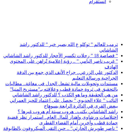
انستقرام
أخبار عاجلة
ترمب للعالم ” توكلو ع الله بصير خير ” للدكتور راشد
الشاشاني
” قصاصة 18 ” رحلات تكسير الأحجار للدكتور راشد الشاشاني
” غريب ناصر اليامي ” .. رؤية إعلامية تُراهن على المحتوى
الهادف
الدكتور علي الزرعي.. جراح الأنف الذي جمع بين الدقة
الجراحية ورسالة التعليم
مستندات وتحويلات مالية تشعل الجدل فى مغاغة.. مطالبات
بالتحقيق فى ثروة حمادة قطب وعلاقته بـ”مستريح المنيا”
من هي الحقيقة وما هو الكذب ؟ للدكتور راشد الشاشاني
النائب ” علاء الحديوي ” يحصل على اعتماد للحيز العمراني
ببعض القرى في الدائرة الرابعة بسوهاج
راشد الشاشاني يكتب.. هروب سبتة أم هروب غيرها ؟
اختلاسات ورشاوى وإهدار للمال العام.. استمرار نظر قضية
حمادة قطب وآخرين أمام القضاء القطرى
” ناصر طويرش الحارثي” .. حين التقى الميكروفون بالطابوقة