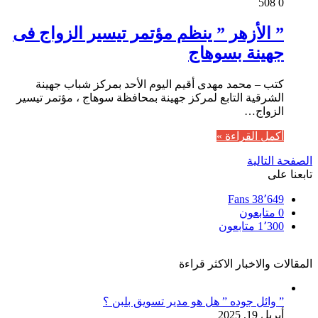
508
0
” الأزهر ” ينظم مؤتمر تيسير الزواج فى
جهينة بسوهاج
كتب – محمد مهدى أقيم اليوم الأحد بمركز شباب جهينة
الشرقية التابع لمركز جهينة بمحافظة سوهاج ، مؤتمر تيسير
الزواج…
أكمل القراءة »
الصفحة التالية
تابعنا على
Fans
38٬649
0
متابعون
1٬300
متابعون
المقالات والاخبار الاكثر قراءة
” وائل جوده ” هل هو مدير تسويق بلبن ؟
أبريل 19, 2025