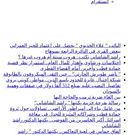
انستقرام
أخبار عاجلة
النائب ” علاء الحديوي ” يحصل على اعتماد للحيز العمراني
ببعض القرى في الدائرة الرابعة بسوهاج
راشد الشاشاني يكتب.. هروب سبتة أم هروب غيرها ؟
اختلاسات ورشاوى وإهدار للمال العام.. استمرار نظر قضية
حمادة قطب وآخرين أمام القضاء القطرى
” ناصر طويرش الحارثي” .. حين التقى الميكروفون بالطابوقة
شبكة احتيال عابرة للحدود باسم الدين.. مواطن كويتي يروي
تفاصيل النصب عليه بمبلغ 512 ألفاً دولار في صفقات وهمية
بالسودان
بين إلغاء ضربة ترمب والحاجة إليها
رسالة بفرحة حزينة يكتبها ” راشد الشاشاني”
من عامل بناء إلى إمبراطور الأراضى.. تساؤلات حول ثروة
حمادة قطب وشراكاته المثيرة للجدل فى مغاغة
إسرائيل أكبر الخاسرين من الفوضى.. يكتبها الدكتورراشد
الشاشاني
اتفاق حماس في لعبة التعاكس.. يكتبها الدكتور ” راشد