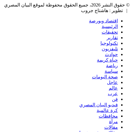
© حقوق النشر 2026، جميع الحقوق محفوظة لموقع البيان المصري
| تطوير : هاشتاج جروب
اقتصاد وبورصة
الرئيسية
تحقيقات
تقارير
تكنولوجيا
تليفزيون
حوادث
حياة كريمة
رياضة
سياسة
صحة البومات
عاجل
عالم
عرب
فن
فيديو البيان المصري
كرة عالمية
محافظات
مرأة
مقالات