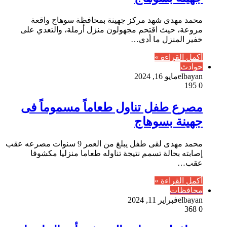
محمد مهدى شهد مركز جهينة بمحافظة سوهاج واقعة
مروعة، حيث اقتحم مجهولون منزل أرملة، والتعدي على
خفير المنزل ما أدى…
أكمل القراءة »
حوادث
elbayan
مايو 16, 2024
195
0
مصرع طفل تناول طعاماً مسموماً فى
جهينة بسوهاج
محمد مهدى لقى طفل يبلغ من العمر 9 سنوات مصرعه عقب
إصابته بحالة تسمم نتيجة تناوله طعاما منزليا مكشوفا
عقب…
أكمل القراءة »
محافظات
elbayan
فبراير 11, 2024
368
0