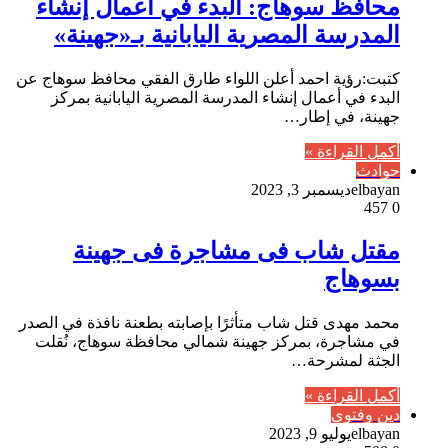
محافظ سوهاج: البدء في أعمال إنشاء
المدرسة المصرية اليابانية بـ«جهينة»
كتبت:رؤية احمد أعلن اللواء طارق الفقي محافظ سوهاج عن
البدء في أعمال إنشاء المدرسة المصرية اليابانية بمركز
جهينة، في إطار…
أكمل القراءة »
حوادث
elbayan
ديسمبر 3, 2023
457
0
مقتل شاب فى مشاجرة فى جهينة
بسوهاج
محمد مهدى قتل شاب متأثرًا بإصابته بطعنة نافذة في الصدر
في مشاجرة، بمركز جهينة شمالي محافظة سوهاج، نُقلت
الجثة لمشرحة…
أكمل القراءة »
دين وفتوى
elbayan
يوليو 9, 2023