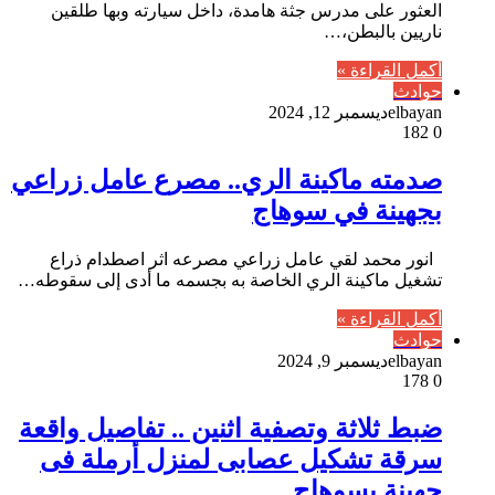
العثور على مدرس جثة هامدة، داخل سيارته وبها طلقين
ناريين بالبطن،…
أكمل القراءة »
حوادث
elbayan
ديسمبر 12, 2024
182
0
صدمته ماكينة الري.. مصرع عامل زراعي
بجهينة في سوهاج
انور محمد لقي عامل زراعي مصرعه اثر اصطدام ذراع
تشغيل ماكينة الري الخاصة به بجسمه ما أدى إلى سقوطه…
أكمل القراءة »
حوادث
elbayan
ديسمبر 9, 2024
178
0
ضبط ثلاثة وتصفية اثنين .. تفاصيل واقعة
سرقة تشكيل عصابى لمنزل أرملة فى
جهينة بسوهاج