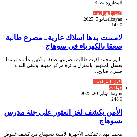
المطورة بطاقة…
أكمل القراءة »
elbayan
مايو 5, 2025
142
0
لامست يدها اسلاك عارية.. مصرع طالبة
صعقا بالكهرباء في سوهاج
انور محمد لقيت طالبة مصرعها صعقا بالكهرباء أثناء قيامها
بغسل الملابس بالمنزل بدائرة مركز جهينة. وتلقى اللواء
صبري صالح…
أكمل القراءة »
حوادث
elbayan
يناير 20, 2025
248
0
الأمن يكشف لغز العثور على جثة مدرس
بسوهاج
محمد مهدى تمكنت الأجهزة الأمنية بسوهاج من كشف غموض