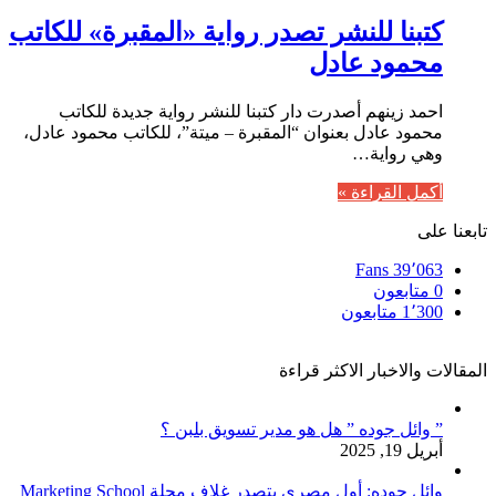
كتبنا للنشر تصدر رواية «المقبرة» للكاتب
محمود عادل
احمد زينهم أصدرت دار كتبنا للنشر رواية جديدة للكاتب
محمود عادل بعنوان “المقبرة – ميتة”، للكاتب محمود عادل،
وهي رواية…
أكمل القراءة »
تابعنا على
Fans
39٬063
0
متابعون
1٬300
متابعون
المقالات والاخبار الاكثر قراءة
” وائل جوده ” هل هو مدير تسويق بلبن ؟
أبريل 19, 2025
وائل جوده: أول مصري يتصدر غلاف مجلة Marketing School