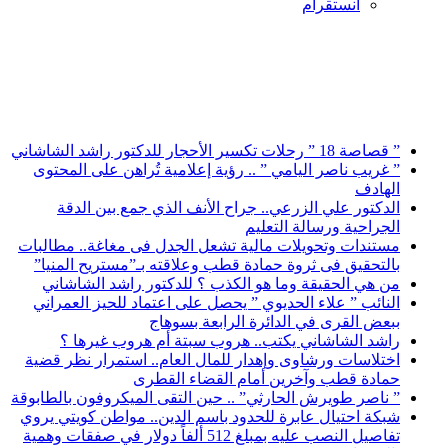
انستقرام
أخبار عاجلة
” قصاصة 18 ” رحلات تكسير الأحجار للدكتور راشد الشاشاني
” غريب ناصر اليامي ” .. رؤية إعلامية تُراهن على المحتوى
الهادف
الدكتور علي الزرعي.. جراح الأنف الذي جمع بين الدقة
الجراحية ورسالة التعليم
مستندات وتحويلات مالية تشعل الجدل فى مغاغة.. مطالبات
بالتحقيق فى ثروة حمادة قطب وعلاقته بـ”مستريح المنيا”
من هي الحقيقة وما هو الكذب ؟ للدكتور راشد الشاشاني
النائب ” علاء الحديوي ” يحصل على اعتماد للحيز العمراني
ببعض القرى في الدائرة الرابعة بسوهاج
راشد الشاشاني يكتب.. هروب سبتة أم هروب غيرها ؟
اختلاسات ورشاوى وإهدار للمال العام.. استمرار نظر قضية
حمادة قطب وآخرين أمام القضاء القطرى
” ناصر طويرش الحارثي” .. حين التقى الميكروفون بالطابوقة
شبكة احتيال عابرة للحدود باسم الدين.. مواطن كويتي يروي
تفاصيل النصب عليه بمبلغ 512 ألفاً دولار في صفقات وهمية