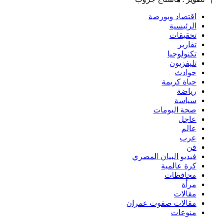
اقتصاد وبورصة
الرئيسية
تحقيقات
تقارير
تكنولوجيا
تليفزيون
حوادث
حياة كريمة
رياضة
سياسة
صحة البومات
عاجل
عالم
عرب
فن
فيديو البيان المصري
كرة عالمية
محافظات
مرأة
مقالات
مقالات صفوت عمران
منوعات