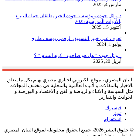
مارس 4, 2025
د. وائل جوده ومؤسسة جوده الخير يطلقان حملة التبرع
بالأدوات المدرسية 2025
أكتوبر 15, 2025
تعرف على خبير التسويق الرقمي يوسف طارق
يوليو 1, 2024
” وائل جوده ” هل هو صاحب ” كرم الشام ” ؟
أبريل 20, 2025
البيان المصري ، موقع الكتروني اخباري مصري يهتم بكل ما يتعلق
بالاخبار والمقالات والانباء العالمية والمحلية في مختلف المجالات
مثل السياسة و الانباء والرياضة و الفن و الاقتصاد و البورصة و
الحوادث والتقارير
فيسبوك
تويتر
انستقرام
© حقوق النشر 2026، جميع الحقوق محفوظة لموقع البيان المصري
| تطوير : هاشتاج جروب