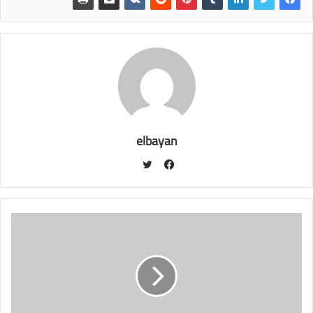
elbayan
ت
و
ف
ي
ي
ت
س
ر
ب
و
ك