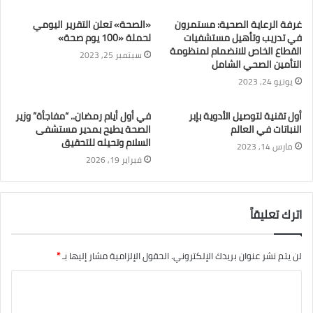
غرفة الرعاية الصحية: مستمرون
«الصحة» تعلن التقرير اليومي
في تدريب وتأهيل مستشفيات
لحملة «100 يوم صحة»
القطاع الخاص للانضمام لمنظومة
سبتمبر 25, 2023
التأمين الصحي الشامل
يونيو 24, 2023
أول تقنية لتوصيل الأدوية بإبر
في أول أيام رمضان.. “مفاجأة” وزير
النباتات في العالم
الصحة يطيح بمدير مستشفى
السلام وتحيله للتحقيق
مارس 14, 2023
فبراير 19, 2026
اترك تعليقاً
لن يتم نشر عنوان بريدك الإلكتروني.
الحقول الإلزامية مشار إليها بـ
*
ا
ل