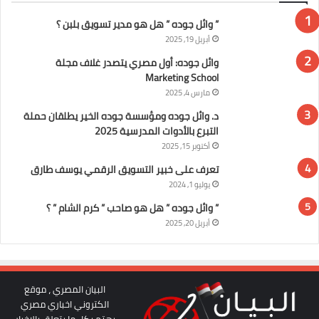
” وائل جوده ” هل هو مدير تسويق بلبن ؟
أبريل 19, 2025
وائل جوده: أول مصري يتصدر غلاف مجلة
Marketing School
مارس 4, 2025
د. وائل جوده ومؤسسة جوده الخير يطلقان حملة
التبرع بالأدوات المدرسية 2025
أكتوبر 15, 2025
تعرف على خبير التسويق الرقمي يوسف طارق
يوليو 1, 2024
” وائل جوده ” هل هو صاحب ” كرم الشام ” ؟
أبريل 20, 2025
البيان المصري ، موقع
الكتروني اخباري مصري