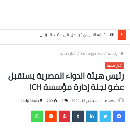
النائب ” علاء الحديوي ” يحصل على اعتماد للحيز العمراني ببعض القرى في الدائرة الرابعة بسوهاج
الرئيسية
/
Uncategorized
/
أخبار صحية
أخبار صحية
رئيس هيئة الدواء المصرية يستقبل
عضو لجنة إدارة مؤسسة ICH
elbayan
سبتمبر 12, 2022
0
209
دقيقة واحدة
فيسبوك
تويتر
لينكدإن
‏Tumblr
بينتيريست
‏Reddit
واتساب