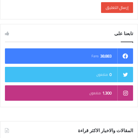
تابعنا على
38٬883
Fans
0
متابعون
1٬300
متابعون
المقالات والاخبار الاكثر قراءة