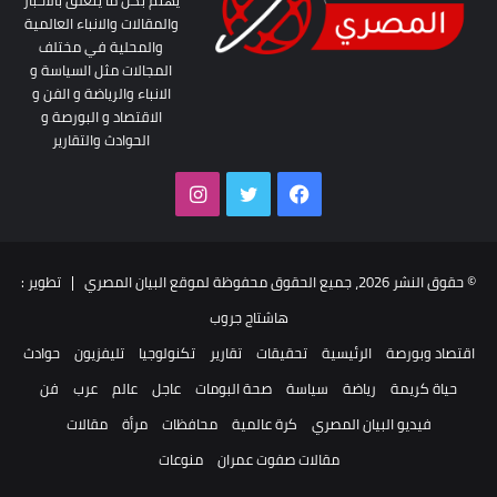
يهتم بكل ما يتعلق بالاخبار
والمقالات والانباء العالمية
والمحلية في مختلف
المجالات مثل السياسة و
الانباء والرياضة و الفن و
الاقتصاد و البورصة و
الحوادث والتقارير
فيسبوك
تويتر
انستقرام
© حقوق النشر 2026، جميع الحقوق محفوظة لموقع البيان المصري | تطوير :
هاشتاج جروب
اقتصاد وبورصة
الرئيسية
تحقيقات
تقارير
تكنولوجيا
تليفزيون
حوادث
حياة كريمة
رياضة
سياسة
صحة البومات
عاجل
عالم
عرب
فن
فيديو البيان المصري
كرة عالمية
محافظات
مرأة
مقالات
مقالات صفوت عمران
منوعات