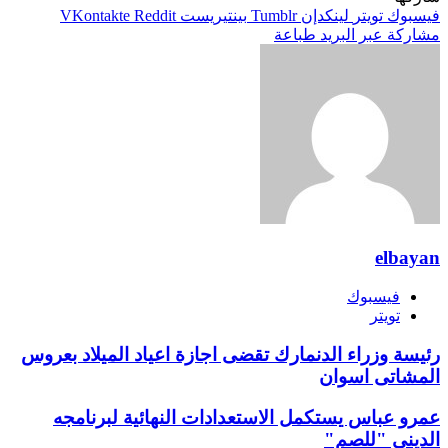
فيسبوك
تويتر
لينكدإن
بينتيريست
مشاركة عبر البريد
طباعة
elbayan
فيسبوك
تويتر
رئيسة وزراء الدنمارك تقضى اجازة اعياد الميلاد بعروس
المشاتى اسوان
عمرو عباس يستكمل الاستعدادات النهائية لبرنامجه
الديني "للصم"