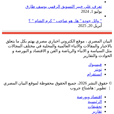
تعرف على خبير التسويق الرقمي يوسف طارق
يوليو 1, 2024
” وائل جوده ” هل هو صاحب ” كرم الشام ” ؟
أبريل 20, 2025
البيان المصري ، موقع الكتروني اخباري مصري يهتم بكل ما يتعلق
بالاخبار والمقالات والانباء العالمية والمحلية في مختلف المجالات
مثل السياسة و الانباء والرياضة و الفن و الاقتصاد و البورصة و
الحوادث والتقارير
فيسبوك
تويتر
انستقرام
© حقوق النشر 2026، جميع الحقوق محفوظة لموقع البيان المصري
| تطوير : هاشتاج جروب
اقتصاد وبورصة
الرئيسية
تحقيقات
تقارير