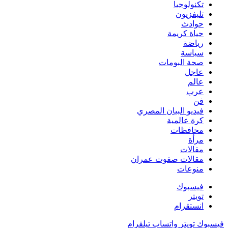
تكنولوجيا
تليفزيون
حوادث
حياة كريمة
رياضة
سياسة
صحة البومات
عاجل
عالم
عرب
فن
فيديو البيان المصري
كرة عالمية
محافظات
مرأة
مقالات
مقالات صفوت عمران
منوعات
فيسبوك
تويتر
انستقرام
فيسبوك
تويتر
واتساب
تيلقرام