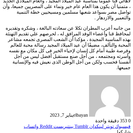
لأهالي قنا عموما بمناسبة عيد الميلاد المجيد ، والعام الميلادي الجديد
، متمنيا أن يكون هذا العام عام خير ونماء على المصريين جميعا، وأن
تواصل مصر بسواعد شعبها مسلمين ومسيحيين خطة التنمية
والتعمير والازدهار .
من جانبه أعرب المطران تكلا عن سعادته البالغة ، وشكره وتقديره
لمحافظ قنا وأعضاء الوفد المرافق له ، لحرصهم علي تقديم التهنئة
بهذه المناسبة المجيدة ، مؤكدا أن الشعب المصرى تجمعه مشاعر
المحبة والتآلف، مضيفًا أن عيد الميلاد المجيد رسالة محبة للعالم
وفرصة طيبة أمام كل إنسان لإحياء الخير فى كل مكان مع نفسه
وأسرته ومجتمعه ، من أجل صنع مستقبل أفضل ليس من أجل
أنفسنا فحسب ولكن من أجل الوطن الذى نعيش فيه والإنسانية
جميعها.
elbayan
يناير 7, 2023
0
353
دقيقة واحدة
فيسبوك
تويتر
لينكدإن
بينتيريست
واتساب
شاركها