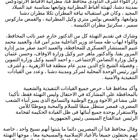
زار اللواء أشرف الداودى محافظ قنا، مطرانية الأقباط الارثوذوكس
بمدينة دشنا، لتهنئة أقباط المطرانية وتوابعها بمناسبة عيد الميلاد
المجيد ، وكان في استقباله نيافة المطران تكلا مطران دشنا
وتوابعها، والقمص بولس متري وكيل المطرانية ، والقمص ماركوس
سمير ، سكرتيرّ مطران الكنيسة .
وشارك في تقديم التهنئة كل من الدكتور حازم عمر نائب المحافظ،
واللواء ايهاب طه مساعد وزير الداخلية مدير أمن قنا، والعميد محمد
غنيم المستشار العسكرى للمحافظة، والعميد احمد صقر مدير إدارة
المرور بقنا، والدكتور ماهر جبر وكيل وزارة الاوقاف، وحسن عثمان
وكيل وزارة التضامن الإجتماعى ، و احمد السيد وكيل وزارة التموين
، وفضيلة الشيخ تاج الدين مدير عام منطقة قنا الازهرية ، و أشرف
أنور رئيس الوحدة المحلية لمركز ومدينة دشنا ، وعدد من القيادات
التنفيذية والامنية .
وأكد محافظ قنا ، حرص جميع القيادات التنفيذية والشعبية
بالمحافظة على المشاركة في الاحتفال وليس التهنئة فقط، تأكيدا
على مشاعر الأخوة وروح الوطنية والتسامح الذى يميز أبناء الشعب
المصرى، فمصر ستظل منبعًا للسلام والمحبة وموطنًا للأمن
والاستقرار بوحدة جميع أبنائها فى ظل القيادة الحكيمة لفخامة
الرئيس عبدالفتاح السيسى رئيس الجمهورية.
وقال محافظ قنا أن المصريين دائما ما يثبتوا أنهم نسيج واحد ، خاصة
انهم يحتفلون جميعا بالأعياد الإسلامية والمسيحية معا ، موجها التهنئة