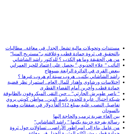
أخبار عاجلة
مستندات وتحويلات مالية تشعل الجدل فى مغاغة.. مطالبات
بالتحقيق فى ثروة حمادة قطب وعلاقته بـ”مستريح المنيا”
من هي الحقيقة وما هو الكذب ؟ للدكتور راشد الشاشاني
النائب ” علاء الحديوي ” يحصل على اعتماد للحيز العمراني
ببعض القرى في الدائرة الرابعة بسوهاج
راشد الشاشاني يكتب.. هروب سبتة أم هروب غيرها ؟
اختلاسات ورشاوى وإهدار للمال العام.. استمرار نظر قضية
حمادة قطب وآخرين أمام القضاء القطرى
” ناصر طويرش الحارثي” .. حين التقى الميكروفون بالطابوقة
شبكة احتيال عابرة للحدود باسم الدين.. مواطن كويتي يروي
تفاصيل النصب عليه بمبلغ 512 ألفاً دولار في صفقات وهمية
بالسودان
بين إلغاء ضربة ترمب والحاجة إليها
رسالة بفرحة حزينة يكتبها ” راشد الشاشاني”
من عامل بناء إلى إمبراطور الأراضى.. تساؤلات حول ثروة
حمادة قطب وشراكاته المثيرة للجدل فى مغاغة