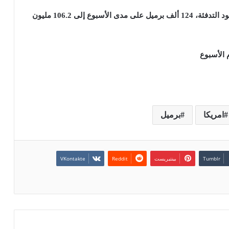
وزادت مخزونات نواتج التقطير، التي تشمل الديزل ووقود التدفئة، 124 ألف برميل على مدى الأسبوع إلى 106.2 مليون
 الأسبوع
امريكا
برميل
بينتيريست