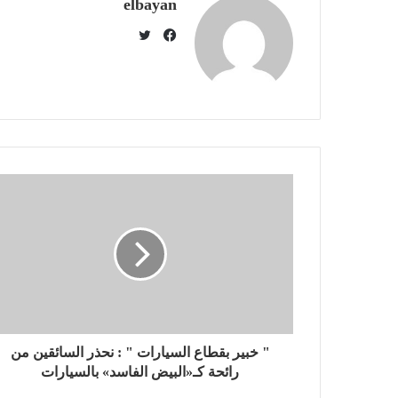
elbayan
ت
و
ف
ي
ي
ت
س
ر
ب
و
ك
" خبير بقطاع السيارات " : نحذر السائقين من
رائحة كـ«البيض الفاسد» بالسيارات