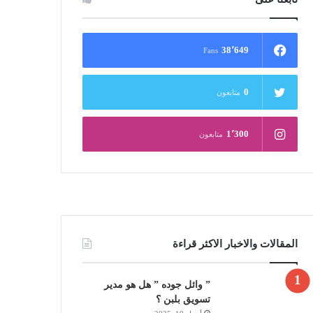
38٬649
Fans
0
متابعون
1٬300
متابعون
المقالات والاخبار الاكثر قراءة
” وائل جوده ” هل هو مدير
تسويق بلبن ؟