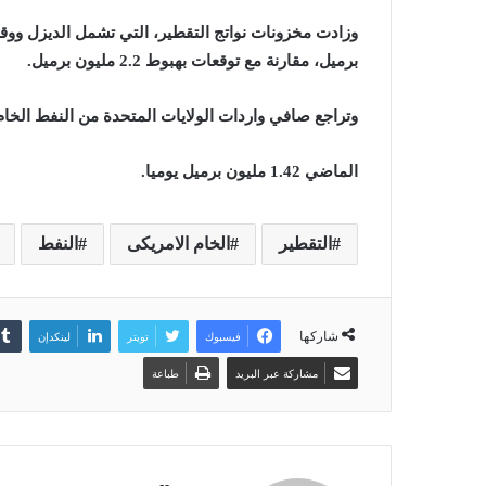
برميل، مقارنة مع توقعات بهبوط 2.2 مليون برميل.
وتراجع صافي واردات الولايات المتحدة من النفط الخام
الماضي 1.42 مليون برميل يوميا.
التقطير
الخام الامريكى
النفط
شاركها
فيسبوك
تويتر
لينكدإن
مشاركة عبر البريد
طباعة