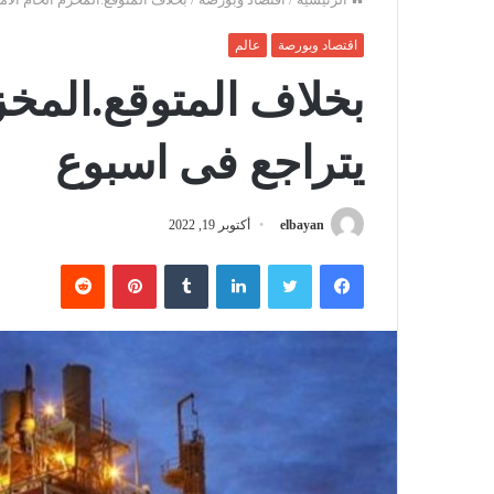
اقتصاد وبورصة
عالم
بخلاف المتوقع.المخز
يتراجع فى اسبوع
elbayan
أكتوبر 19, 2022
فيسبوك
تويتر
لينكدإن
‏Tumblr
بينتيريست
‏Reddit