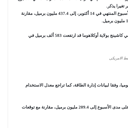
تغيرا يذكر.
وتراجعت مخزونات الخام بواقع 1.7 مليون برميل في الأسبوع المنتهي في 14 أكتوبر، إلى 437.4 مليون برميل، مقارنة
وأضافت الإدارة أن مخزونات الخام في مركز التسليم في كاشينج بولاية أوكلاهوما قد ارتفعت 583 ألف برميل في
ط الامريكى
ي التكرير بواقع 133 ألف برميل يوميا، وفقا لبيانات إدارة الطاقة، كما تراجع معدل الاستخدام
وانخفضت مخزونات البنزين الأميركية 114 ألف برميل على مدى الأسبوع إلى 209.4 مليون برميل، مقارنة مع توقعات