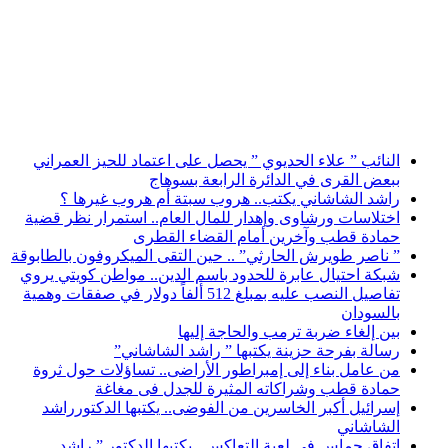
أخبار عاجلة
النائب ” علاء الحديوي ” يحصل على اعتماد للحيز العمراني
ببعض القرى في الدائرة الرابعة بسوهاج
راشد الشاشاني يكتب.. هروب سبتة أم هروب غيرها ؟
اختلاسات ورشاوى وإهدار للمال العام.. استمرار نظر قضية
حمادة قطب وآخرين أمام القضاء القطرى
” ناصر طويرش الحارثي” .. حين التقى الميكروفون بالطابوقة
شبكة احتيال عابرة للحدود باسم الدين.. مواطن كويتي يروي
تفاصيل النصب عليه بمبلغ 512 ألفاً دولار في صفقات وهمية
بالسودان
بين إلغاء ضربة ترمب والحاجة إليها
رسالة بفرحة حزينة يكتبها ” راشد الشاشاني”
من عامل بناء إلى إمبراطور الأراضى.. تساؤلات حول ثروة
حمادة قطب وشراكاته المثيرة للجدل فى مغاغة
إسرائيل أكبر الخاسرين من الفوضى.. يكتبها الدكتورراشد
الشاشاني
اتفاق حماس في لعبة التعاكس.. يكتبها الدكتور ” راشد