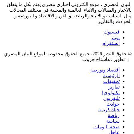
البيان المصري ، موقع الكتروني اخباري مصري يهتم بكل ما يتعلق
بالاخبار والمقالات والانباء العالمية والمحلية في مختلف المجالات
مثل السياسة و الانباء والرياضة و الفن و الاقتصاد و البورصة و
الحوادث والتقارير
فيسبوك
تويتر
انستقرام
© حقوق النشر 2026، جميع الحقوق محفوظة لموقع البيان المصري
| تطوير : هاشتاج جروب
اقتصاد وبورصة
الرئيسية
تحقيقات
تقارير
تكنولوجيا
تليفزيون
حوادث
حياة كريمة
رياضة
سياسة
صحة البومات
عاجل