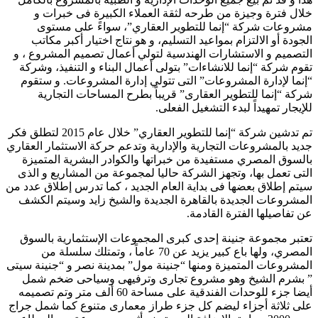
خلال فترة وجيزة من طرحه لثقة العملاء الكبيرة فى خبرات و
مشروعات شركة “إنما للتطوير العقاري”، سواءً على مستوى
الجودة أو الالتزام بمواعيد التسليم، و هو نتاج اختيار أكبر مكاتب
التصميم و الاستشارات الهندسية لتولي أعمال تصميم المشروع ، و
تقوم شركة “إنما للانشاءات” بتولى أعمال البناء و التنفيذ، وشركة
“إنما لإدارة المشروعات” التى تتولي إدارة المشروعات. و ستقوم
شركة “إنما للتطوير العقارى” قريباً بطرح المساحات التجارية
للإيجار تمهيداً لبدء التشغيل الفعلى.
تم تدشين شركة “إنما للتطوير العقاري” خلال عام 2015 لتطلق فكر
جديد بالمشروعات التجارية والإدارية وتدعم حركة الاستثمار العقاري
بالسوق المصري مستفيدة من خبراتها والكوادر البشرية المتميزة
التى تعمل بها، وتجهز الشركة حاليا لمجموعة من المشاريع و الذى
سيتم إطلاق بعضها فى بداية العام الجديد ، كما تدرس إطلاق عدد من
المشروعات الجديدة بالقاهرة الجديدة والشيخ زايد وسيتم الكشف
عن تفاصيلها الفترة القادمة.
تعتبر مجموعة جنينة إحدى كبرى المجموعات الإستثمارية بالسوق
المصري، ولها باع كبير يزيد عن 70 عاماً ، وتمتلك سلسلة من
المشروعات المتميزة ومنها “جنينة مول” بمدينة نصر و “جنينة سيتى
” بشرم الشيخ وهو مشروع تجارى وترفيهى وسياحى ضخم شمل
أيضا جزء للوحدات الفندقية على مساحة 60 ألف متر وتم تصميمه
على ثلاثة أجزاء ليضم كل جزء طراز معمارى متنوع كما شمل جراج