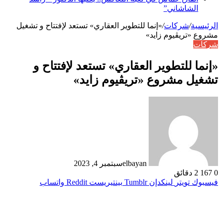
الشاشاني”
الرئيسية
/
شركات
/
«إنما للتطوير العقاري» تستعد لإفتتاح و تشغيل
مشروع «تريڤيوم زايد»
شركات
«إنما للتطوير العقاري» تستعد لإفتتاح و
تشغيل مشروع «تريڤيوم زايد»
elbayan
سبتمبر 4, 2023
0
167
2 دقائق
فيسبوك
تويتر
لينكدإن
بينتيريست
واتساب