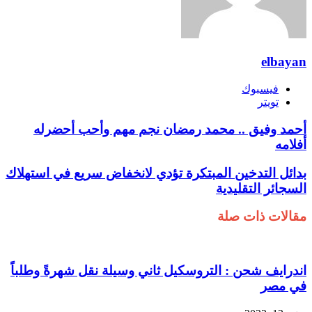
elbayan
فيسبوك
تويتر
أحمد وفيق .. محمد رمضان نجم مهم وأحب أحضرله
أفلامه
بدائل التدخين المبتكرة تؤدي لانخفاض سريع في استهلاك
السجائر التقليدية
مقالات ذات صلة
اندرايف شحن : التروسكيل ثاني وسيلة نقل شهرةً وطلباً
في مصر