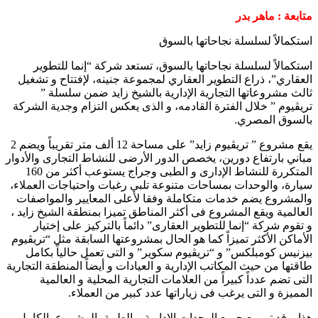
متابعة : ماهر بدر
استكمالاً لسلسلة نجاحاتها بالسوق
استكمالاً لسلسلة نجاحاتها بالسوق، تستعد شركة “إنما للتطوير
العقاري”، ذراع التطوير العقاري لمجموعة جنينه، لإفتتاح و تشغيل
ثالث مشروعاتها التجارية الإدارية بالشيخ زايد ضمن سلسلة ”
تريڤيوم ” خلال الفترة القادمه، و الذى يعكس التزام وجدية الشركة
بالسوق المصري.
يقع مشروع ” تريڤيوم زايد” على مساحة 12 ألف متر تقريباً ويضم 2
مباني بارتفاع دورين، يخصص الدور الأرضى للنشاط التجارى والأدوار
المتكررة للنشاط الإدارى و الطبى وجراج يستوعب أكثر من 160
سيارة، والوحدات بمساحات متنوعة تلبي رغبات واحتياجات العملاء،
والمشروع يضم خدمات متكاملة وفقا لأعلى المعايير والمواصفات
العالمية ويقع المشروع فى أكثر المناطق تميزا بمنطقة الشيخ زايد ،
و تقوم شركة “إنما للتطوير العقارى” دائماً بالتركيز على إختيار
الأماكن الأكثر تميزاً كما هو الحال بمشروعتها السابقة مثل “تريڤيوم
بيزنيس كومبلكس” و “تريڤيوم سكوير” و التى تعمل حالياً بكامل
طاقتها من حيث المكاتب الإدارية و العيادات و أيضاً المنطقة التجارية
التى تضم عدداً كبيراً من العلامات التجارية المحلية و العالمية
المميزة و التى يرغب فى زياراتها عدد كبير من العملاء.
هذا و قد تم بيع جميع الوحدات الإدارية و الطبية بالمشروع بالكامل