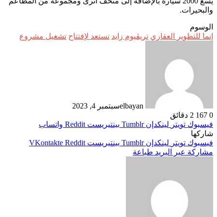
يسع 2000 سيارة بالإضافة إلى متحف أثرى ومجموعة من المطاعم
والبحيرات.
الوسوم
إنما للتطوير العقاري
تريڤيوم زايد
تستعد لإفتتاح
تشغيل مشروع
elbayan
سبتمبر 4, 2023
0
167
2 دقائق
فيسبوك
تويتر
لينكدإن
بينتيريست
واتساب
شاركها
فيسبوك
تويتر
لينكدإن
بينتيريست
مشاركة عبر البريد
طباعة