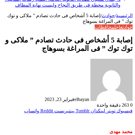
والثانوية محطة فى طريق النجاح وليست نهاية المطاف
الرئيسية
/
حوادث
/
إصابة 5 أشخاص فى حادث تصادم ” ملاكى و توك
توك ” فى المراغة بسوهاج
حوادث
عاجل
محافظات
إصابة 5 أشخاص فى حادث تصادم ” ملاكى و
توك توك ” فى المراغة بسوهاج
elbayan
فبراير 23, 2023
0
263
دقيقة واحدة
فيسبوك
تويتر
لينكدإن
بينتيريست
واتساب
محمد مهدى