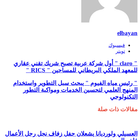
elbayan
فيسبوك
تويتر
" claro " أول شركة عربية تصبح شريك تقني عقاري
للمعهد الملكي البريطاني للمساحين " RICS "
" رئيس مياه الفيوم " يبحث سبل التطوير واستخدام
المنهج العلمي لتحسين الخدمات ومواكبة التطور
التكنولوجي
مقالات ذات صلة
العسيلي ولورديانا يشعلان حفل زفاف نجل رجل الأعمال