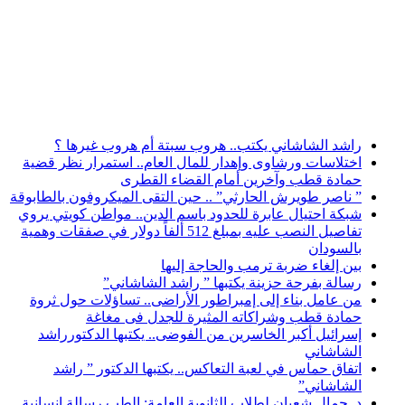
أخبار عاجلة
راشد الشاشاني يكتب.. هروب سبتة أم هروب غيرها ؟
اختلاسات ورشاوى وإهدار للمال العام.. استمرار نظر قضية
حمادة قطب وآخرين أمام القضاء القطرى
” ناصر طويرش الحارثي” .. حين التقى الميكروفون بالطابوقة
شبكة احتيال عابرة للحدود باسم الدين.. مواطن كويتي يروي
تفاصيل النصب عليه بمبلغ 512 ألفاً دولار في صفقات وهمية
بالسودان
بين إلغاء ضربة ترمب والحاجة إليها
رسالة بفرحة حزينة يكتبها ” راشد الشاشاني”
من عامل بناء إلى إمبراطور الأراضى.. تساؤلات حول ثروة
حمادة قطب وشراكاته المثيرة للجدل فى مغاغة
إسرائيل أكبر الخاسرين من الفوضى.. يكتبها الدكتورراشد
الشاشاني
اتفاق حماس في لعبة التعاكس.. يكتبها الدكتور ” راشد
الشاشاني”
د. جمال شعبان لطلاب الثانوية العامة: الطب رسالة إنسانية..