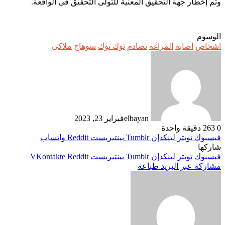
وتم إخطار جهة التحقيق المعنية للتولى التحقيق فى الواقعة
.
الوسوم
اشخاص
اصابة
المراغة
تصادم
توك توك
سوهاج
ملاكى
elbayan
فبراير 23, 2023
0
263
دقيقة واحدة
فيسبوك
تويتر
لينكدإن
بينتيريست
واتساب
شاركها
فيسبوك
تويتر
لينكدإن
بينتيريست
مشاركة عبر البريد
طباعة