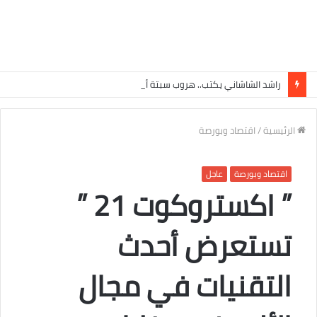
راشد الشاشاني يكتب.. هروب سبتة أم هروب غيرها ؟
الرئيسية
/
اقتصاد وبورصة
اقتصاد وبورصة
عاجل
” اكستروكوت 21 ”
تستعرض أحدث
التقنيات في مجال