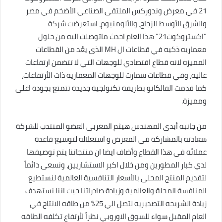
ت
21 في معرض وندوركس الملتقى الصناعي الأضخم في مصر
والشرق الأوسط للزجاج، والألومنيوم، استعرضت شركة
“اكستروكوت21” هذا العام احدث ماتوصلت اليه من حلول
معماريه ذكيه في قطاعات ال MH الذى يعُد من القطاعات
المميزه لانه قطاع اقتصادي للوجهات التي لا تتضمن ارتفاعات
عاليه، وفي قطاعات سمارت للوجهات المعماريه ذات الأرتفاعات،
كما قدمت الفالكانو بطريقة تكنولجية جديدة تتمتع بجودة اعلى
ومميزة.
من جانبه أبدى المهندس هيثم المغربى العضو المنتدب للشركة
سعادته بالمشاركة في المعرض و استغلاله لتوسيع قاعدة
عملائه في هذا القطاع وأضاف ايضا ان منتجاتنا يتم توصيفها
لدي كبار المطورين ومن خلال اكبر الاستشاريين، ونسعى دائماً
لتقديم المنتج المحلى بالأسعار التنافسية العالمية لنستطيع
المنافسة المحلة والعالمية وزيادة صادراتنا حيث اننا نستهدف
زيادة الشريحه التصديريه لتصل الي 25% من طاقه الانتاج في
العام المقبل سواء للسوق الاوروبي نظراً لأرتفاع تكلفه الطاقه