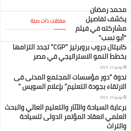
ي
ي
محمد رمضان
ت
س
يكشف تفاصيل
ر
ب
مقالات ذات صلة
و
مشاركته في فيلم
ك
"أبو نسب"
كابيتال جروب بروبرتيز “CGP” تجدد التزامها
بخطط النمو الاستراتيجي في مصر
يونيو 22, 2023
ندوة “دور مؤسسات المجتمع المدنى فى
الارتقاء بجودة التعليم” بإعلام السويس “
يونيو 25, 2023
برعاية السياحة والآثار والتعليم العالي والبحث
العلمي انعقاد المؤتمر الدولى للسياحة
والتراث