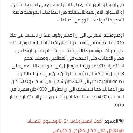
في اوروبا والاجور مما يعطينا امتياز سعري في المنتج المصري
او الاسواق الافريقية للأستفادة من الاتفاقيات الافريقيه خاصة
انهم يفتقدوا هذا النوع من الصناعات.
اوضح هيثم المغربى الي ان اكستروكوت منذ ان تاسست في عام
2016 متخصصه في السحب و الدهان لقطاعات الالومنيوم تستند
على خبرات مؤسسيها التي تمتد الي 35 عام منذ بدايتها في
قطاع الدهانات حتى اصبحت في القطاعين، ووصلت لحجم
استثمارات 900 مليون جنيه ومازال في نمو حيث اننا نعمل علي
3 مراحل من اكتمال مؤسستنا والان نحن في المرحله الثانيه
بطاقه انتاجيه تصل الي 2000 طن شهريا من السحب و 2000 طن
من الدهانات كما نستهدف الى ان نصل الي 4000 طن شهريا من
السحب و 4000 طن من الدهانات و أن يكون حجم الاستثمار 2 مليار
جنيه.
الوسوم
أحدث
اكستروكوت 21
الألومنيوم
التقنيات
تستعرض
خلال
مجال
معرض
وندوركس