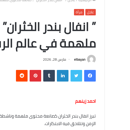
عاجل
مرأة
” انفال بندر الخثران
ملهمة في عالم الر
elbayan
مارس 28, 2026
فيسبوك
تويتر
لينكدإن
‏Tumblr
بينتيريست
‏Reddit
احمد زينهم
تبرز انفال بندر الخثران كصانعة محتوى ملهمة وناشطة 
الزمن وتتلاحق فيه الابتكارات.