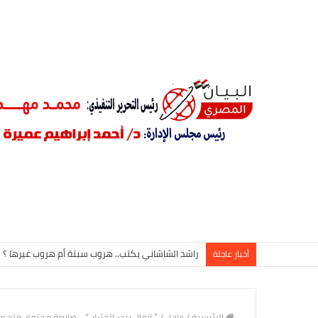
راشد الشاشاني يكتب.. هروب سبتة أم هروب غيرها ؟
أخبار عاجلة
الرئيسية
/
عاجل
/
” انفال بندر الخثران” .. صانعة محتوى مله