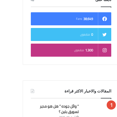
38٬649
Fans
0
متابعون
1٬300
متابعون
المقالات والاخبار الاكثر قراءة
” وائل جوده ” هل هو مدير
تسويق بلبن ؟