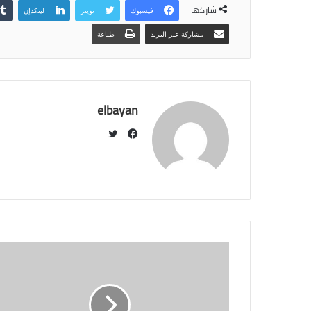
شاركها
فيسبوك
تويتر
لينكدإن
مشاركة عبر البريد
طباعة
elbayan
ت
و
ف
ي
ي
ت
س
ر
ب
و
ك