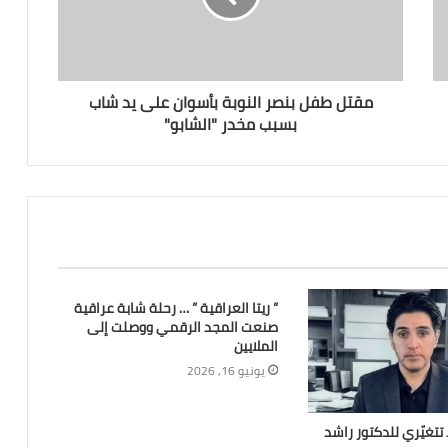
مقتل طفل بنصر النوبة بأسوان على يد شاب
بسبب مخدر "الشابو"
” ريتا العراقية ” … رحلة شابة عراقية
صنعت المجد الرقمي ووصلت إلى
الملايين
يونيو 16, 2026
تتغيّري للدكتور راشد